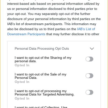
interest-based ads based on personal information utilized by
us or personal information disclosed to third parties prior to
Προσθέστε το ΕΘΝΟΣ στη Google
your opt-out. You may separately opt-out of the further
disclosure of your personal information by third parties on the
Η
Πολωνία
προωθεί την ευαισθητοποίηση
IAB’s list of downstream participants. This information may
των πολιτών σε θέματα
άμυνας
και
also be disclosed by us to third parties on the
IAB’s List of
Downstream Participants
that may further disclose it to other
ασφάλειας
ώστε να είναι προετοιμασμένοι
third parties.
σε περίπτωση σύγκρουσης.
Please note that this website/app uses one or more Google
Personal Data Processing Opt Outs
Για να το κάνει αυτό, όπως μεταδίδει το
services and may gather and store information including but
not limited to your visit or usage behaviour. You may click to
I want to opt-out of the Sharing of my
euronews.com, επέλεξε να βάλει στα
personal data.
grant or deny consent to Google and its third-party tags to
σχολεία
υποχρεωτικό μάθημα
για την
Opted In
use your data for below specified purposes in below Google
ασφάλεια και τη σωστή χρήση των όπλων,
consent section.
I want to opt-out of the Sale of my
που αφορά τα
παιδιά άνω των 14 ετών
.
Personal Data.
Opted In
ΔΙΑΒΑΣΤΕ ΕΠΙΣΗΣ
I want to opt-out of processing my
Personal Data for Targeted Advertising.
Opted In
Ελλάδα
|
01.05.2025 18:51
I want to opt-out of Collection, Use,