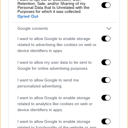
Βασίλης Καλογήρου: Δε φαίνεται
Retention, Sale, and/or Sharing of my
εγκληματική ενέργεια - Νέα
Personal Data that Is Unrelated with the
Purposes for which it was collected.
δεδομένα από τις ιστολογικές που
Opted Out
ολοκληρώνονται
Google consents
I want to allow Google to enable storage
related to advertising like cookies on web or
Το πρόγραμμα περιλαμβάνει
βασικά
device identifiers in apps.
μαθήματα σκοποβολής
με όπλα που
I want to allow my user data to be sent to
βασίζονται σε
αντίγραφα
αυτών που
Google for online advertising purposes.
χρησιμοποιούνται από τον
στρατό
.
I want to allow Google to send me
personalized advertising.
Σε κάποια σχολεία οι μαθητές θα μπορούν
επίσης να εκπαιδευτούν σε
αμυντικές
I want to allow Google to enable storage
τεχνικές
και παροχή
πρώτων βοηθειών
.
related to analytics like cookies on web or
device identifiers in apps.
Διαβάστε ακόμη
I want to allow Google to enable storage
Το φθινοπωρινό σχέδιο Ανδρουλάκη: Η
related to functionality of the website or app.