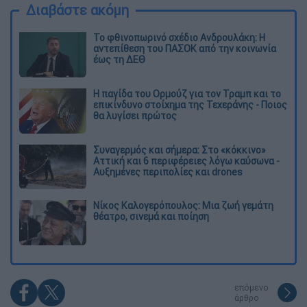
Διαβάστε ακόμη
Το φθινοπωρινό σχέδιο Ανδρουλάκη: Η
αντεπίθεση του ΠΑΣΟΚ από την κοινωνία
έως τη ΔΕΘ
Η παγίδα του Ορμούζ για τον Τραμπ και το
επικίνδυνο στοίχημα της Τεχεράνης - Ποιος
θα λυγίσει πρώτος
Συναγερμός και σήμερα: Στο «κόκκινο»
Αττική και 6 περιφέρειες λόγω καύσωνα -
Αυξημένες περιπολίες και drones
Νίκος Καλογερόπουλος: Μια ζωή γεμάτη
θέατρο, σινεμά και ποίηση
επόμενο
άρθρο