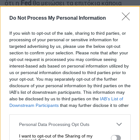
ότι η
Fed
θα μειώσει τα επιτόκια κάποια
στιγμή.
Do Not Process My Personal Information
ΔΙΑΒΑΣΤΕ ΕΠΙΣΗΣ
If you wish to opt-out of the sale, sharing to third parties, or
processing of your personal or sensitive information for
Κόσμος
|
04.05.2025 18:20
targeted advertising by us, please use the below opt-out
Ντόναλντ Τραμπ για το
section to confirm your selection. Please note that after your
μεταναστευτικό: «Δεν ξέρω αν
opt-out request is processed you may continue seeing
interest-based ads based on personal information utilized by
πρέπει να τηρήσω το Σύνταγμα»
us or personal information disclosed to third parties prior to
your opt-out. You may separately opt-out of the further
disclosure of your personal information by third parties on the
IAB’s list of downstream participants. This information may
«Λοιπόν, θα πρέπει να τα μειώσει. Και κάποια
also be disclosed by us to third parties on the
IAB’s List of
στιγμή, θα το κάνει. Καλύτερα να το κάνει
Downstream Participants
that may further disclose it to other
third parties.
γιατί δε με συμπαθεί. Ξέρετε, δε με
συμπαθεί επειδή πιστεύω πως είναι
Please note that this website/app uses one or more Google
Personal Data Processing Opt Outs
εντελώς σφικτός».
services and may gather and store information including but
not limited to your visit or usage behaviour. You may click to
I want to opt-out of the Sharing of my