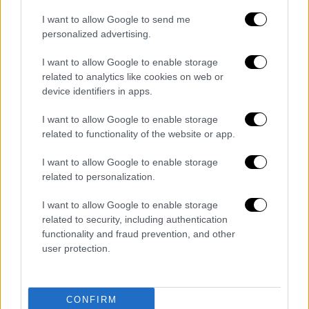
Τα σημερινά σχόλιά του είναι η πιο σαφής
I want to allow Google to send me
ένδειξη μέχρι τώρα ότι ο πρόεδρος των
personalized advertising.
ΗΠΑ θα διατηρήσει τον Πάουελ στη θέση
του, κάτι που μπορεί να καθησυχάσει τις
I want to allow Google to enable storage
related to analytics like cookies on web or
αγορές που αναστατώθηκαν υπέστησαν από
device identifiers in apps.
τις κινήσεις του Τραμπ για αλλαγή του
συστήματος του παγκόσμιου εμπορίου με
I want to allow Google to enable storage
ένα τσουνάμι δασμών.
related to functionality of the website or app.
Στις 2 Απριλίου, ο
Τραμπ
επέβαλε δασμούς
I want to allow Google to enable storage
related to personalization.
10% στις περισσότερες χώρες, μαζί με
υψηλότερα ποσοστά δασμών για πολλούς
I want to allow Google to enable storage
εμπορικούς εταίρους που στη συνέχεια
related to security, including authentication
ανεστάλησαν για 90 ημέρες. Επέβαλε επίσης
functionality and fraud prevention, and other
user protection.
δασμούς 25% στα αυτοκίνητα, στον χάλυβα
και στο αλουμίνιο, δασμούς 25% στον
Καναδά και στο Μεξικό, και δασμούς 145%
CONFIRM
στην Κίνα.