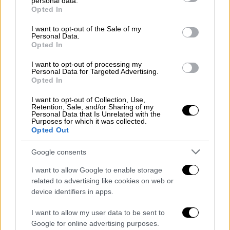
personal data.
Απαντώντας σε ερώτηση αν θα απομακρύνει
grant or deny consent to Google and its third-party tags to
Opted In
use your data for below specified purposes in below Google
τον
Πάουελ
πριν από τη λήξη της θητείας
consent section.
I want to opt-out of the Sale of my
του ως επικεφαλής της Fed το 2026, ο
Τραμπ
Personal Data.
έδωσε την πιο κατηγορητική άρνησή του
Opted In
λέγοντας: «Όχι, όχι, όχι. Αυτό ήταν ένα
I want to opt-out of processing my
πλήρες -- γιατί να το έκανα; Θα
Personal Data for Targeted Advertising.
Opted In
αντικαταστήσω το άτομο σε μια άλλη
περίοδο σύντομα».
I want to opt-out of Collection, Use,
Retention, Sale, and/or Sharing of my
Personal Data that Is Unrelated with the
Οι μετοχές στη
Γουόλ Στριτ
Purposes for which it was collected.
Opted Out
κατακρημνίστηκαν τον περασμένο μήνα όταν
ο
Τραμπ
πολλαπλασίασε τις επιθέσεις του
Google consents
εναντίον του Πάουελ, εντείνοντας τις
I want to allow Google to enable storage
ανησυχίες για την αυτονομία της κεντρικής
related to advertising like cookies on web or
τράπεζας και προκαλώντας αναταράξεις
device identifiers in apps.
στις αγορές. Μετά την κάθετη πτώση, ο
Τραμπ
υποχώρησε κάπως.
I want to allow my user data to be sent to
Google for online advertising purposes.