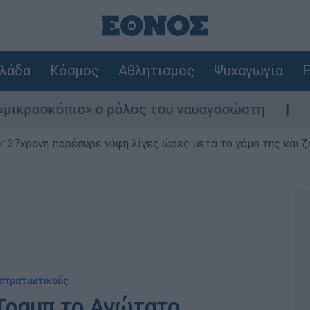
λάδα
Κόσμος
Αθλητισμός
Ψυχαγωγία
F
όπιο» ο ρόλος του ναυαγοσώστη
Συναγερμός
 27χρονη παρέσυρε νύφη λίγες ώρες μετά το γάμο της και ζη
 στρατιωτικούς
 Τραμπ το Ανώτατο