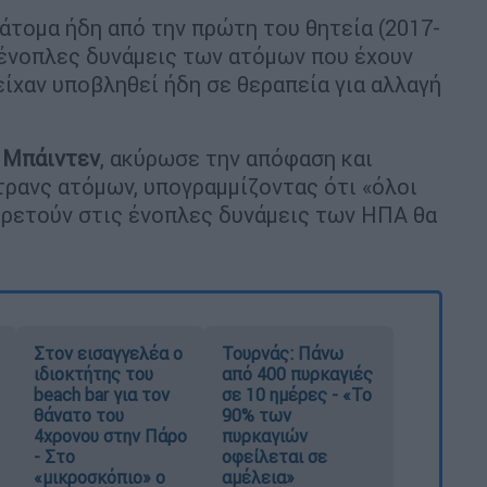
άτομα ήδη από την πρώτη του θητεία (2017-
 ένοπλες δυνάμεις των ατόμων που έχουν
είχαν υποβληθεί ήδη σε θεραπεία για αλλαγή
 Μπάιντεν
, ακύρωσε την απόφαση και
ρανς ατόμων, υπογραμμίζοντας ότι «όλοι
πηρετούν στις ένοπλες δυνάμεις των ΗΠΑ θα
Στον εισαγγελέα ο
Τουρνάς: Πάνω
ιδιοκτήτης του
από 400 πυρκαγιές
beach bar για τον
σε 10 ημέρες - «Το
θάνατο του
90% των
4χρονου στην Πάρο
πυρκαγιών
- Στο
οφείλεται σε
«μικροσκόπιο» ο
αμέλεια»