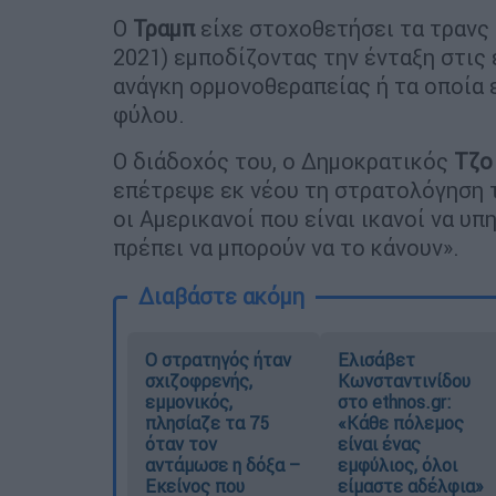
Ο
Τραμπ
είχε στοχοθετήσει τα τρανς 
2021) εμποδίζοντας την ένταξη στις
ανάγκη ορμονοθεραπείας ή τα οποία 
φύλου.
Ο διάδοχός του, ο Δημοκρατικός
Τζο
επέτρεψε εκ νέου τη στρατολόγηση τ
οι Αμερικανοί που είναι ικανοί να υ
πρέπει να μπορούν να το κάνουν».
Διαβάστε ακόμη
O στρατηγός ήταν
Ελισάβετ
σχιζοφρενής,
Κωνσταντινίδου
εμμονικός,
στο ethnos.gr:
πλησίαζε τα 75
«Κάθε πόλεμος
όταν τον
είναι ένας
αντάμωσε η δόξα –
εμφύλιος, όλοι
Εκείνος που
είμαστε αδέλφια»