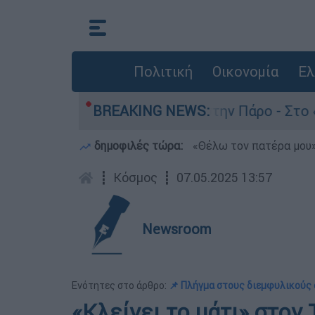
Πολιτική
Οικονομία
Ελ
ν θάνατο του 4χρονου στην Πάρο - Στο «μικροσκ
BREAKING NEWS:
δημοφιλές τώρα:
«Θέλω τον πατέρα μου»:
┋
Κόσμος
┋
07.05.2025 13:57
Newsroom
Ενότητες στο άρθρο:
📌 Πλήγμα στους διεμφυλικούς
«Κλείνει το μάτι» στον