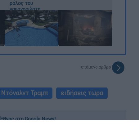
ρόλος του
ναυαγοσώστη
επόμενο άρθρο
Ντόναλντ Τραμπ
ειδήσεις τώρα
Έθνος στο Google News!
 λεπτό, με την υπογραφή του www.ethnos.gr