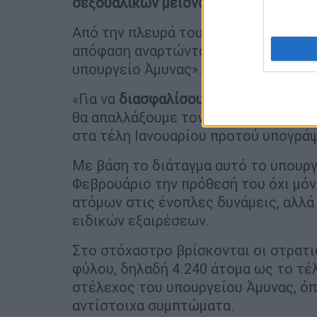
σεξουαλικών μειονοτήτων.
Από την πλευρά του ο Αμερικανός υ
απόφαση αναρτώντας στον λογαριασμό
υπουργείο Άμυνας».
«Για να
διασφαλίσουμε
ότι διαθέτουμ
θα απαλλάξουμε τον στρατό μας από 
στα τέλη Ιανουαρίου προτού υπογράψ
Με βάση το διάταγμα αυτό το υπουργ
Φεβρουάριο την πρόθεσή του όχι μό
ατόμων στις ένοπλες δυνάμεις, αλλά 
ειδικών εξαιρέσεων.
Στο στόχαστρο βρίσκονται οι στρατι
φύλου, δηλαδή 4.240 άτομα ως το τέ
στέλεχος του υπουργείου Άμυνας, ό
αντίστοιχα συμπτώματα.