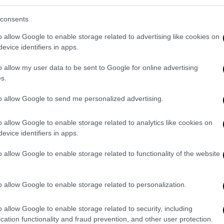
ει «ένα συντριπτικό πλήγμα στους
consents
υν αποδείξει τις ικανότητές τους και τη
o allow Google to enable storage related to advertising like cookies on
 μας», εκτίμησαν σε ανακοίνωσή τους
evice identifiers in apps.
αστικά κατά του διατάγματος Τραμπ.
o allow my user data to be sent to Google for online advertising
ήρια και ενσαρκώνουν τις ίδιες αξίες με
s.
ρόσθετε η ανακοίνωση, με τις οργανώσεις να
to allow Google to send me personalized advertising.
εισμός των
διεμφυλικών
από τον στρατό
θα ακυρωθεί από τη δικαιοσύνη.
o allow Google to enable storage related to analytics like cookies on
evice identifiers in apps.
ρολαϊν Λέβιτ
εξέφρασε την ικανοποίησή της
ία χαρακτήρισε «νέα μεγάλη νίκη του
o allow Google to enable storage related to functionality of the website
 αναδιάρθρωσης των ενόπλων δυνάμεων
e ιδεολογία του φύλου».
o allow Google to enable storage related to personalization.
τικά οι συντηρητικοί για να χαρακτηρίσουν
o allow Google to enable storage related to security, including
είναι, διεκδικήσεις των φυλετικών ή
cation functionality and fraud prevention, and other user protection.