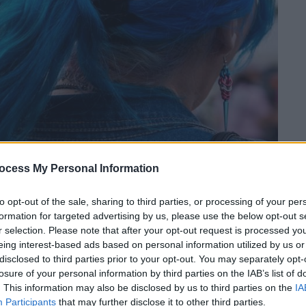
ocess My Personal Information
 το ΕΘΝΟΣ στη Google
to opt-out of the sale, sharing to third parties, or processing of your per
που την πλειοψηφία έχουν οι συντηρητικοί
formation for targeted advertising by us, please use the below opt-out s
r selection. Please note that after your opt-out request is processed y
απόφαση προσωρινά στην κυβέρνηση του
eing interest-based ads based on personal information utilized by us or
διεμφυλικούς από τον στρατό, μια επιτυχία
disclosed to third parties prior to your opt-out. You may separately opt-
σει τις επιθέσεις του εναντίον της
losure of your personal information by third parties on the IAB’s list of
. This information may also be disclosed by us to third parties on the
IA
Participants
that may further disclose it to other third parties.