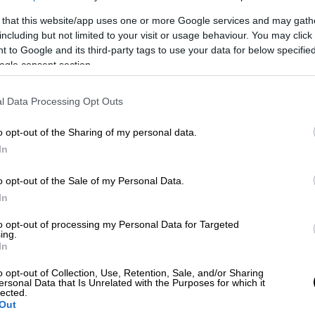
 that this website/app uses one or more Google services and may gath
including but not limited to your visit or usage behaviour. You may click 
 to Google and its third-party tags to use your data for below specifi
ogle consent section.
αξης Ινδία και Πακιστάν: Πάνω από 30
ών και διπλωματικός συναγερμός
l Data Processing Opt Outs
o opt-out of the Sharing of my personal data.
In
ς στρατιωτικούς
o opt-out of the Sale of my Personal Data.
ή της εφαρμογής του
διατάγματος Τραμπ
,
In
δικαστήριο, μέχρι να εξεταστεί η έφεση
to opt-out of processing my Personal Data for Targeted
ing.
In
την πολιτεία της
Ουάσινγκτον
και ένας στην
o opt-out of Collection, Use, Retention, Sale, and/or Sharing
αν την εφαρμογή προεδρικού διατάγματος
ersonal Data that Is Unrelated with the Purposes for which it
ς ένοπλες δυνάμεις. Όμως η
κυβέρνηση
lected.
Out
 και προσέφυγε στο
Ανώτατο Δικαστήριο.