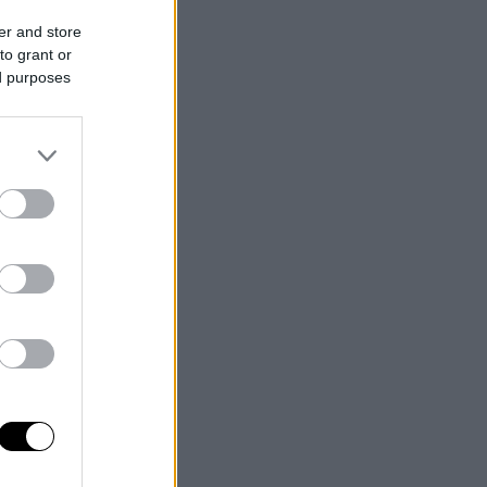
er and store
to grant or
ed purposes