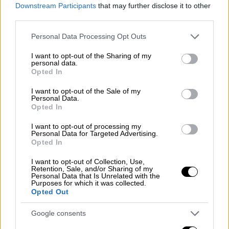
Ελλάδα
|
15.04.2025 22:30
Downstream Participants
that may further disclose it to other
ΥΠΑ: Άνοδο 6,5% στην επιβατική
third parties.
κίνηση το α' τρίμηνο του 2025 στα
Please note that this website/app uses one or more Google
Personal Data Processing Opt Outs
αεροδρόμια
services and may gather and store information including but
not limited to your visit or usage behaviour. You may click to
I want to opt-out of the Sharing of my
personal data.
grant or deny consent to Google and its third-party tags to
Opted In
use your data for below specified purposes in below Google
consent section.
I want to opt-out of the Sale of my
Εκείνο που προκαλεί ακόμη περισσότερο
Personal Data.
κλίμα ανησυχίας, είναι το γεγονός ότι
Opted In
πρόκειται μάλιστα για τη
δεύτερη φορά που
I want to opt-out of processing my
συμβαίνει κάτι τόσο σοβαρό
στο
Personal Data for Targeted Advertising.
Opted In
αμερικανικό αεροδρόμιο.
I want to opt-out of Collection, Use,
Συγκεκριμένα, η απώλεια εικόνας από το
Retention, Sale, and/or Sharing of my
Personal Data that Is Unrelated with the
σύστημα ραντάρ διήρκησε για
90 κρίσιμα
Purposes for which it was collected.
Opted Out
δευτερόλεπτα
. Συνεπώς, εκείνο το μικρό
αλλά σημαντικό χρονικό διάστημα,
οι
Google consents
ελεγκτές δεν γνώριζαν
που βρίσκεται κάθε