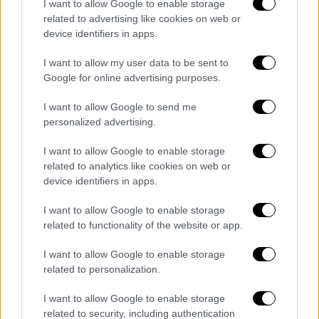
I want to allow Google to enable storage
αεροσκάφος που προσέγγιζε στο
related to advertising like cookies on web or
αεροδρόμιο ή πετούσε κοντά σε αυτό.
device identifiers in apps.
Η
αμερικανική Ομοσπονδιακή Υπηρεσία
I want to allow my user data to be sent to
Google for online advertising purposes.
Πολιτικής Αεροπορίας (FAA)
ανέφερε
ειδικότερα ότι το ραντάρ στη Φιλαδέλφεια
I want to allow Google to send me
βγήκε εκτός λειτουργίας για 90
personalized advertising.
δευτερόλεπτα στις 03:55 της Παρασκευής
I want to allow Google to enable storage
(τοπική ώρα, 10:55 στην Ελλάδα).
related to analytics like cookies on web or
device identifiers in apps.
Το ίδιο είχε συμβεί και στις 28
Απριλίου
I want to allow Google to enable storage
related to functionality of the website or app.
Τότε είχαν ακυρωθεί ή
καθυστερήσει
εκατοντάδες πτήσεις στο Νιούαρκ
γιατί η
I want to allow Google to enable storage
related to personalization.
FAA είχε περιορίσει την εναέρια κυκλοφορία
ώστε να είναι ασφαλείς οι πτήσεις. Αρκετή
I want to allow Google to enable storage
ελεγκτές
πήραν άδεια
μετά το περιστατικό
related to security, including authentication