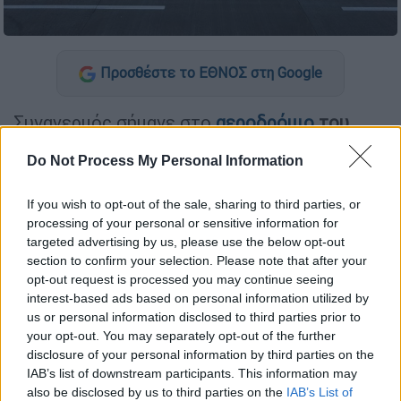
Προσθέστε το ΕΘΝΟΣ στη Google
Συναγερμός σήμανε στο
αεροδρόμιο
του
Νιούαρκ
στο
Νιου Τζέρσεϊ
των ΗΠΑ
, καθώς
Do Not Process My Personal Information
οι ελεγκτές έχασαν την εικόνα που έδιναν τα
ραντάρ με αποτέλεσμα να μην γνωρίζουν τη
If you wish to opt-out of the sale, sharing to third parties, or
θέση του κάθε αεροσκάφους.
processing of your personal or sensitive information for
targeted advertising by us, please use the below opt-out
section to confirm your selection. Please note that after your
ΔΙΑΒΑΣΤΕ ΕΠΙΣΗΣ
opt-out request is processed you may continue seeing
interest-based ads based on personal information utilized by
Οικονομία
|
19.03.2025 23:00
us or personal information disclosed to third parties prior to
Αεροδρόμια: Αύξηση 6,1% της
your opt-out. You may separately opt-out of the further
επιβατικής κίνησης στο α' δίμηνο
disclosure of your personal information by third parties on the
IAB’s list of downstream participants. This information may
also be disclosed by us to third parties on the
IAB’s List of