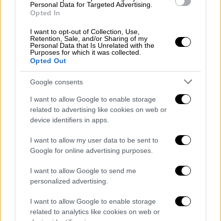
Personal Data for Targeted Advertising.
Αθλητισμός
|
08.05.2025 22:16
Opted In
ΑΕΚ: Όλα δείχνουν διαζύγιο με τον
I want to opt-out of Collection, Use,
Μπρούνο Άλβες
Retention, Sale, and/or Sharing of my
Personal Data that Is Unrelated with the
Purposes for which it was collected.
Opted Out
Αθλητισμός
|
08.05.2025 23:00
Ιστορική άνοδος της Μυκόνου στην
Google consents
Greek Basketball League!
I want to allow Google to enable storage
related to advertising like cookies on web or
device identifiers in apps.
I want to allow my user data to be sent to
Η επιτυχία όμως δεν σταμάτησε εκεί.
Πέντε
Google for online advertising purposes.
δελτία της δεύτερης κατηγορίας
χαρίζουν
από
4,8 εκατομμύρια ευρώ
το καθένα, ενώ
I want to allow Google to send me
personalized advertising.
στην
τρίτη κατηγορία (5 επιτυχίες)
12 δελτία
κερδίζουν από 188.506 ευρώ
. Οι αριθμοί
I want to allow Google to enable storage
αυτοί δείχνουν ότι η χθεσινή κλήρωση ήταν
related to analytics like cookies on web or