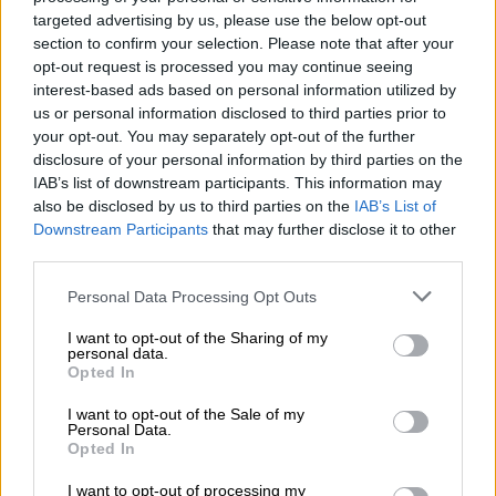
αριθμοί που κερδίζουν
targeted advertising by us, please use the below opt-out
section to confirm your selection. Please note that after your
Ελλάδα
|
06.05.2025 21:26
opt-out request is processed you may continue seeing
interest-based ads based on personal information utilized by
Κλήρωση Eurojackpot: Αυτοί είναι οι
us or personal information disclosed to third parties prior to
αριθμοί που κερδίζουν
your opt-out. You may separately opt-out of the further
disclosure of your personal information by third parties on the
IAB’s list of downstream participants. This information may
also be disclosed by us to third parties on the
IAB’s List of
Downstream Participants
that may further disclose it to other
Το
χρυσό δελτίο
παίχτηκε στη
Γερμανία
και
third parties.
συγκεκριμένα στο κρατίδιο
Βάδη-
Βυρτεμβέργη
, σκορπίζοντας χαρά και
Please note that this website/app uses one or more Google
Personal Data Processing Opt Outs
services and may gather and store information including but
συγκίνηση στην περιοχή, αφού ο
not limited to your visit or usage behaviour. You may click to
I want to opt-out of the Sharing of my
υπερτυχερός ή οι υπερτυχεροί θα
personal data.
grant or deny consent to Google and its third-party tags to
Opted In
μοιραστούν ένα ποσό που αλλάζει για πάντα
use your data for below specified purposes in below Google
τη ζωή τους.
consent section.
I want to opt-out of the Sale of my
Personal Data.
Opted In
ΔΙΑΒΑΣΤΕ ΕΠΙΣΗΣ
I want to opt-out of processing my