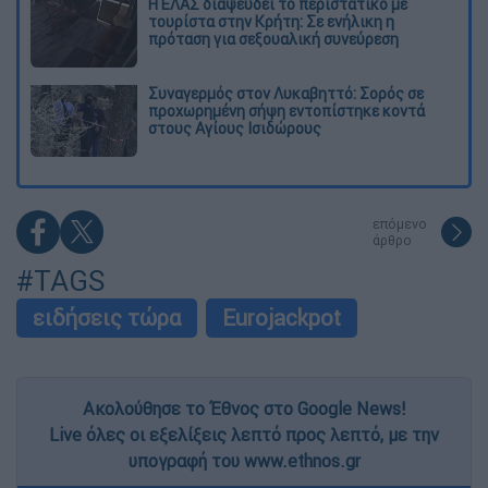
Η ΕΛΑΣ διαψεύδει το περιστατικό με
τουρίστα στην Κρήτη: Σε ενήλικη η
πρόταση για σεξουαλική συνεύρεση
Συναγερμός στον Λυκαβηττό: Σορός σε
προχωρημένη σήψη εντοπίστηκε κοντά
στους Αγίους Ισιδώρους
επόμενο
άρθρο
#TAGS
ειδήσεις τώρα
Eurojackpot
Ακολούθησε το Έθνος στο Google News!
Live όλες οι εξελίξεις λεπτό προς λεπτό, με την
υπογραφή του www.ethnos.gr