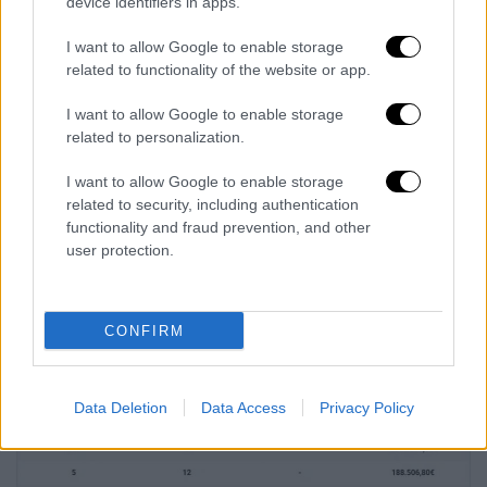
μία από τις πιο γενναιόδωρες στην ιστορία
device identifiers in apps.
του Eurojackpot.
I want to allow Google to enable storage
related to functionality of the website or app.
Το Eurojackpot συνεχίζει να προσελκύει
εκατομμύρια παίκτες κάθε εβδομάδα από
I want to allow Google to enable storage
διάφορες ευρωπαϊκές χώρες, χάρη στα
related to personalization.
εξαιρετικά μεγάλα ποσά που διακυβεύονται,
I want to allow Google to enable storage
ειδικά όταν το τζακ ποτ φτάνει στο
related to security, including authentication
ανώτατο όριο των 120 εκατ. ευρώ. Τώρα, τα
functionality and fraud prevention, and other
βλέμματα στρέφονται στην επόμενη
user protection.
κλήρωση, καθώς το ενδιαφέρον παραμένει
σταθερά υψηλό.
CONFIRM
Ο πίνακας κερδών
Data Deletion
Data Access
Privacy Policy