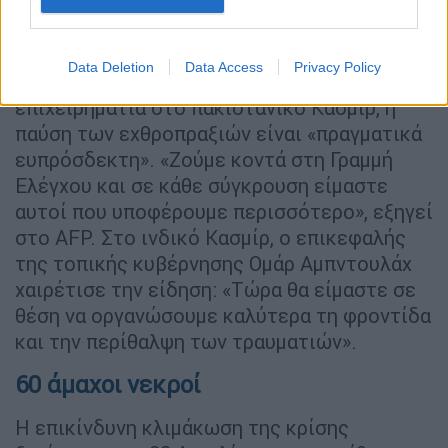
Παρότι η συμφωνηθείσα εκεχειρία είναι
εύθραυστη, η εξέλιξη έφερε ανακούφιση στο
Κασμίρ και στις δύο πλευρές των
Data Deletion
Data Access
Privacy Policy
συνόρων.Για τον Ιμράν Μιρ, έναν 30χρονο
επιχειρηματία στο πακιστανικό Κασμίρ, η
παύση των εχθροπραξιών είναι «πραγματικά
ευπρόσδεκτη». «Ζούμε κοντά στη Γραμμή
Ελέγχου και σε κάθε σύγκρουση είμαστε
αυτοί που υποφέρουμε περισσότερο», εξηγεί
στο AFP. Στο ινδικό Κασμίρ, ο επικεφαλής
της τοπικής κυβέρνησης Ομάρ Αμπντουλάχ
χαιρέτισε την είδηση: «Τώρα θα είμαστε σε
θέση να οργανώσουμε καλύτερα τη φροντίδα
και την περίθαλψη των τραυματιών».
60 άμαχοι νεκροί
Η επικίνδυνη κλιμάκωση της κρίσης