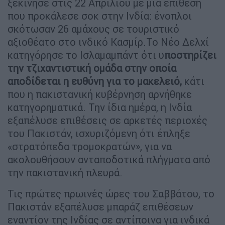
ξεκίνησε στις 22 Απριλίου με μια επίθεση
που προκάλεσε σοκ στην Ινδία: ένοπλοι
σκότωσαν 26 αμάχους σε τουριστικό
αξιοθέατο στο ινδικό Κασμίρ.Το Νέο Δελχί
κατηγόρησε το Ισλαμαμπάντ ότι υ
ποστηρίζει
την τζιχαντιστική ομάδα στην οποία
αποδίδεται η ευθύνη για το μακελειό,
κάτι
που η πακιστανική κυβέρνηση αρνήθηκε
κατηγορηματικά. Την ίδια ημέρα, η Ινδία
εξαπέλυσε επιθέσεις σε αρκετές περιοχές
του Πακιστάν, ισχυριζόμενη ότι έπληξε
«στρατόπεδα τρομοκρατών», για να
ακολουθήσουν ανταποδοτικά πλήγματα από
την πακιστανική πλευρά.
Τις πρώτες πρωινές ώρες του Σαββάτου, το
Πακιστάν εξαπέλυσε μπαράζ επιθέσεων
εναντίον της Ινδίας σε αντίποινα για ινδικά