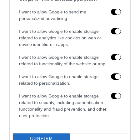
επισημαίνοντας πως οι δύο χώρες δεν
σκόπευαν να συζητήσουν τίποτα άλλο πέραν
I want to allow Google to send me
της παύσης των εχθροπραξιών.
personalized advertising.
Αρκετές δυτικές πρωτεύουσες χαιρέτισαν
I want to allow Google to enable storage
τη συμφωνία: το Λονδίνο τη χαρακτήρισε
related to analytics like cookies on web or
device identifiers in apps.
«εξαιρετικά ευπρόσδεκτη»
, το Παρίσι έκανε
λόγο για «επιλογή ευθύνης», ενώ το
I want to allow Google to enable storage
Βερολίνο την αποκάλεσε
«σημαντικό πρώτο
related to functionality of the website or app.
βήμα».
Ο γενικός γραμματέας του ΟΗΕ
I want to allow Google to enable storage
Αντόνιο Γκουτέρες, όπως και το Ιράν,
related to personalization.
εξέφρασε την ελπίδα για
«διαρκή ειρήνη»
.Η
Κίνα δήλωσε πρόθυμη να εξακολουθήσει να
I want to allow Google to enable storage
διαδραματίζει «εποικοδομητικό ρόλο»,
related to security, including authentication
functionality and fraud prevention, and other
εκφράζοντας την ελπίδα ότι η Ινδία και το
user protection.
Πακιστάν «θα αποφύγουν οποιαδήποτε
κλιμάκωση».
CONFIRM