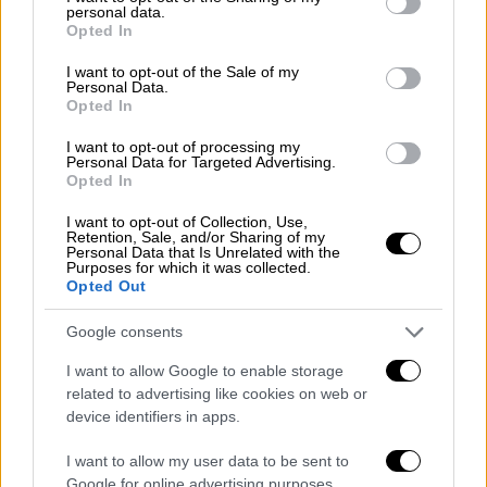
personal data.
grant or deny consent to Google and its third-party tags to
Σάββατο ο πρόεδρος των ΗΠΑ Ντόναλντ
Opted In
use your data for below specified purposes in below Google
Τραμπ μέσω ανάρτησής του στην πλατφόρμα
consent section.
I want to opt-out of the Sale of my
Truth Social, συγχαίροντας τις δύο χώρες για
Personal Data.
Opted In
την «κοινή λογική» και τη «μεγάλη ευφυΐα»
που επέδειξαν.
I want to opt-out of processing my
Personal Data for Targeted Advertising.
Opted In
Απευθείας διαπραγματεύσεις Ινδίας -
Πακιστάν
I want to opt-out of Collection, Use,
Retention, Sale, and/or Sharing of my
Personal Data that Is Unrelated with the
Στο Ισλαμαμπάντ, ο Πακιστανός υπουργός
Purposes for which it was collected.
Opted Out
Εξωτερικών Ισάκ Νταρ επιβεβαίωσε μέσω
ανάρτησης στην πλατφόρμα Χ (πρώην
Google consents
Twitter) πως συμφωνήθηκε «κατάπαυση του
I want to allow Google to enable storage
πυρός με άμεση ισχύ». Στο Νέο Δελχί,
related to advertising like cookies on web or
κυβερνητικοί κύκλοι υποστήριξαν ότι η
device identifiers in apps.
συμφωνία επιτεύχθηκε χάρη σε
απευθείας
διαπραγμάτευση μεταξύ Ινδίας και Πακιστάν
,
I want to allow my user data to be sent to
Google for online advertising purposes.