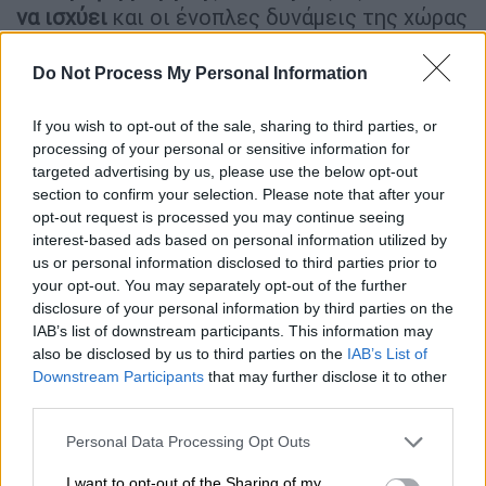
να ισχύει
και οι ένοπλες δυνάμεις της χώρας
«χειρίζονται την κατάσταση με
υπευθυνότητα και αυτοσυγκράτηση»,
Do Not Process My Personal Information
δήλωσε το πακιστανικό υπουργείο
Εξωτερικών, κατηγορώντας την Ινδία για
If you wish to opt-out of the sale, sharing to third parties, or
processing of your personal or sensitive information for
παραβιάσεις της συμφωνηθείσας
targeted advertising by us, please use the below opt-out
κατάπαυσης του πυρός.
section to confirm your selection. Please note that after your
opt-out request is processed you may continue seeing
Από την Τετάρτη, οι δύο γειτονικές
interest-based ads based on personal information utilized by
πυρηνικές δυνάμεις ενεπλάκησαν στη
us or personal information disclosed to third parties prior to
χειρότερη αντιπαράθεσή τους εδώ και
your opt-out. You may separately opt-out of the further
disclosure of your personal information by third parties on the
σχεδόν τρεις δεκαετίες, προκαλώντας
IAB’s list of downstream participants. This information may
διεθνή ανησυχία. «Έπειτα από μια μακρά
also be disclosed by us to third parties on the
IAB’s List of
νύχτα συνομιλιών, με τη μεσολάβηση των
Downstream Participants
that may further disclose it to other
ΗΠΑ, είμαι στην ευχάριστη θέση να
third parties.
ανακοινώσω ότι η Ινδία και το Πακιστάν
Please note that this website/app uses one or more Google
Personal Data Processing Opt Outs
συμφώνησαν σε πλήρη και άμεση κατάπαυση
services and may gather and store information including but
του πυρό
ς», ανακοίνωσε αιφνιδιαστικά το
not limited to your visit or usage behaviour. You may click to
I want to opt-out of the Sharing of my