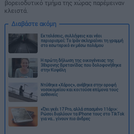
βορειοδυτικό τμήμα της χώρας παρέμειναν
κλειστά.
Διαβάστε ακόμη
Εκτελέσεις, συλλήψεις και νέοι
περιορισμοί: Το Ιράν σκληραίνει τη γραμμή
στο εσωτερικό εν μέσω πολέμου
Η πρώτη δήλωση της οικογένειας της
38χρονης Βρετανίδας που δολοφονήθηκε
στην Κυψέλη
Ντύθηκε «Χάρος», ανέβηκε στην οροφή
νοσοκομείου και κοιτούσε επίμονα τους
ασθενείς
«Όχι γκέι 17 Pro, αλλά σπασμένο 11άρι»:
Ρώσοι διαλύουν τα iPhone τους στο TikTok
για να... γίνουν πιο άνδρες