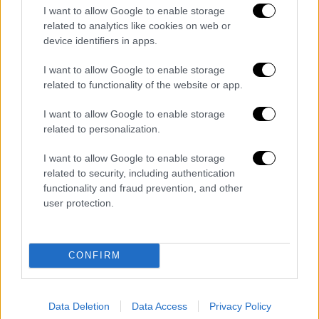
ανθεκτικότητα και αισιοδοξία που
I want to allow Google to enable storage
related to analytics like cookies on web or
καθόρισαν πάντα τη ζωή και την ηγεσία του»,
device identifiers in apps.
ανέφερε μέσω ανάρτησης στο Χ, με την ίδια
να έχει αντικαταστήσει τον
Μπάιντεν
στην
I want to allow Google to enable storage
ηγεσία του κόμματος.
related to functionality of the website or app.
I want to allow Google to enable storage
Doug and I are saddened to learn of
related to personalization.
President Biden’s prostate cancer
diagnosis. We are keeping him, Dr.
I want to allow Google to enable storage
Biden, and their entire family in our
related to security, including authentication
functionality and fraud prevention, and other
hearts and prayers during this time.
user protection.
Joe is a fighter — and I know he will
face this challenge with the same
strength, resilience, and…
CONFIRM
pic.twitter.com/gG5nB0GMPp
— Kamala Harris (@KamalaHarris)
Data Deletion
Data Access
Privacy Policy
May 18, 2025