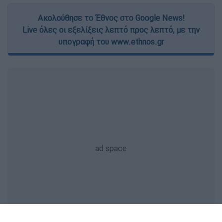
Ακολούθησε το Έθνος στο Google News!
Live όλες οι εξελίξεις λεπτό προς λεπτό, με την
υπογραφή του www.ethnos.gr