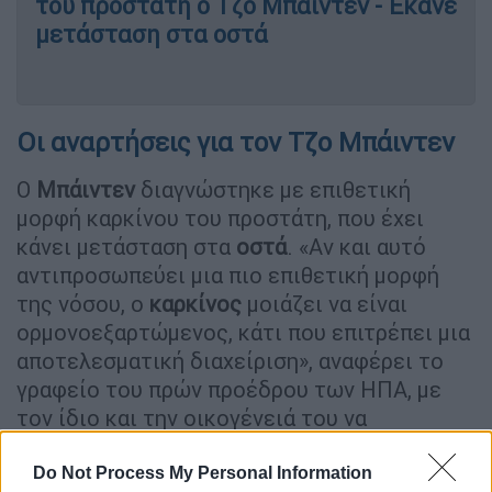
του προστάτη ο Τζο Μπάιντεν - Έκανε
μετάσταση στα οστά
Οι αναρτήσεις για τον Τζο Μπάιντεν
Ο
Μπάιντεν
διαγνώστηκε με επιθετική
μορφή καρκίνου του προστάτη, που έχει
κάνει μετάσταση στα
οστά
. «Αν και αυτό
αντιπροσωπεύει μια πιο επιθετική μορφή
της νόσου, ο
καρκίνος
μοιάζει να είναι
ορμονοεξαρτώμενος, κάτι που επιτρέπει μια
αποτελεσματική διαχείριση», αναφέρει το
γραφείο του πρών προέδρου των ΗΠΑ, με
τον ίδιο και την οικογένειά του να
εξετάζουν τις επιλογές που έχουν για
θεραπεία.
Do Not Process My Personal Information