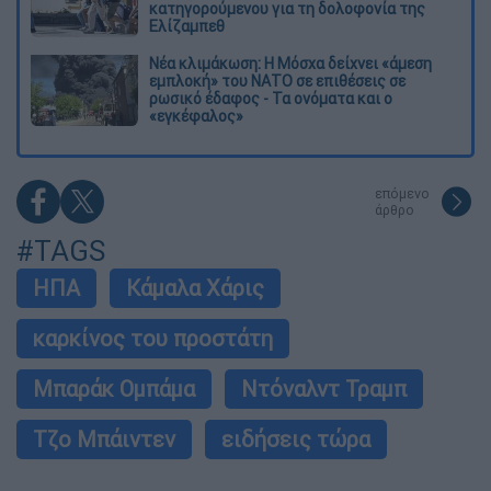
κατηγορούμενου για τη δολοφονία της
Ελίζαμπεθ
Νέα κλιμάκωση: Η Μόσχα δείχνει «άμεση
εμπλοκή» του ΝΑΤΟ σε επιθέσεις σε
ρωσικό έδαφος - Τα ονόματα και ο
«εγκέφαλος»
επόμενο
άρθρο
#TAGS
ΗΠΑ
Κάμαλα Χάρις
καρκίνος του προστάτη
Μπαράκ Ομπάμα
Ντόναλντ Τραμπ
Τζο Μπάιντεν
ειδήσεις τώρα