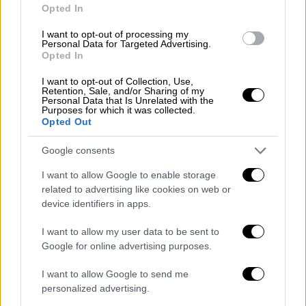
Τζο
ταχεία και επιτυχή ανάρρωση», ανέφερε
Opted In
ο πρόεδρος των
ΗΠΑ
.
I want to opt-out of processing my
Personal Data for Targeted Advertising.
Opted In
I want to opt-out of Collection, Use,
Retention, Sale, and/or Sharing of my
Personal Data that Is Unrelated with the
Purposes for which it was collected.
Opted Out
Google consents
I want to allow Google to enable storage
related to advertising like cookies on web or
device identifiers in apps.
Η πρώην αντιπρόεδρος των
ΗΠΑ
,
Κάμαλα
I want to allow my user data to be sent to
Χάρις
, στέκεται στο πλευρό του πρώην
Google for online advertising purposes.
αρχηγού των
Δημοκρατικών
. «Ο
Τζο
είναι
I want to allow Google to send me
μαχητής — και ξέρω πως θα αντιμετωπίσει
personalized advertising.
αυτή την πρόκληση με την ίδια δύναμη,