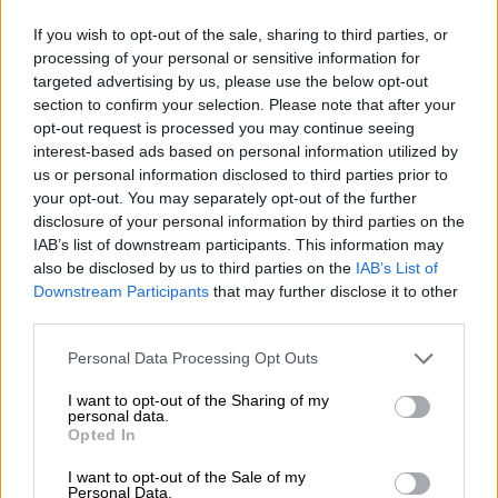
If you wish to opt-out of the sale, sharing to third parties, or
processing of your personal or sensitive information for
targeted advertising by us, please use the below opt-out
section to confirm your selection. Please note that after your
opt-out request is processed you may continue seeing
interest-based ads based on personal information utilized by
video
us or personal information disclosed to third parties prior to
your opt-out. You may separately opt-out of the further
disclosure of your personal information by third parties on the
IAB’s list of downstream participants. This information may
also be disclosed by us to third parties on the
IAB’s List of
Downstream Participants
that may further disclose it to other
Ο
Ντόναλντ Τραμπ
με ανάρτησή του στο
third parties.
Truth Social
εξέφρασε τη θλίψη του. «Η
Please note that this website/app uses one or more Google
Personal Data Processing Opt Outs
Μελάνια
κι εγώ θλιβόμαστε που ακούσαμε
services and may gather and store information including but
την πρόσφατη ιατρική διάγνωση του
Τζο
not limited to your visit or usage behaviour. You may click to
I want to opt-out of the Sharing of my
personal data.
Μπάιντεν
. Απευθύνουμε τις θερμότερες και
grant or deny consent to Google and its third-party tags to
Opted In
use your data for below specified purposes in below Google
καλύτερες ευχές μας στη (σ.σ. σύζυγο του
consent section.
I want to opt-out of the Sale of my
πρώην προέδρου)
Τζιλ
κι ευχόμαστε στον
Personal Data.