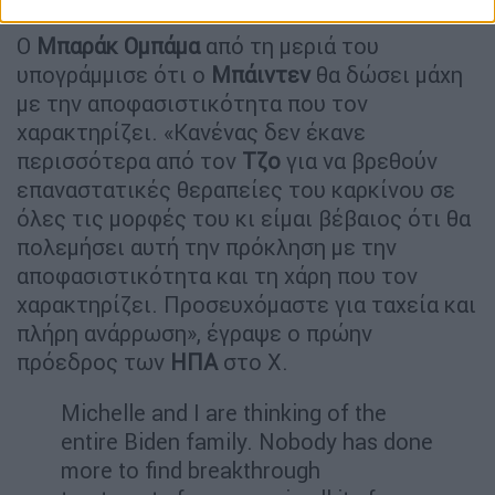
Ο
Μπαράκ Ομπάμα
από τη μεριά του
υπογράμμισε ότι ο
Μπάιντεν
θα δώσει μάχη
με την αποφασιστικότητα που τον
χαρακτηρίζει. «Κανένας δεν έκανε
περισσότερα από τον
Τζο
για να βρεθούν
επαναστατικές θεραπείες του καρκίνου σε
όλες τις μορφές του κι είμαι βέβαιος ότι θα
πολεμήσει αυτή την πρόκληση με την
αποφασιστικότητα και τη χάρη που τον
χαρακτηρίζει. Προσευχόμαστε για ταχεία και
πλήρη ανάρρωση», έγραψε ο πρώην
πρόεδρος των
ΗΠΑ
στο Χ.
Michelle and I are thinking of the
entire Biden family. Nobody has done
more to find breakthrough