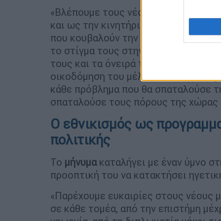
«Βλέπουμε τους νέους μας όχι μόνο 
και ως την κινητήρια δύναμη της αλλ
που κουβαλούν την πολιτιστική μας 
το στίγμα τους στην εποχή που ζούμ
τους και τα όνειρά τους ως “
Τουρκικ
οικοδόμηση του μέλλοντος της
Τουρ
κάθε πρόβλημα που θα σπαταλούσε τη
σπαταλούσε τους πόρους της χώρας 
Ο εθνικισμός ως προγραμμα
πολιτικής
Το
μήνυμα
καταλήγει με έναν ύμνο στ
προοπτική του να κατακτήσει ηγετικ
«Παρέχουμε ευκαιρίες στους νέους 
σε κάθε τομέα, από την επιστήμη μέχ