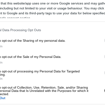
 that this website/app uses one or more Google services and may gath
ιστορική συνείδηση, η 19η Μαΐου στην
including but not limited to your visit or usage behaviour. You may click 
ορτή. Όπως σημειώνεται στο σχετικό
 to Google and its third-party tags to use your data for below specifi
ogle consent section.
 ημέρα σηματοδοτεί το πρώτο βήμα στον
του εθνικού μύθου του τουρκικού κράτους.
l Data Processing Opt Outs
o opt-out of the Sharing of my personal data.
In
από την ημέρα που ο Μουσταφά Κεμάλ, ο
ε στη Σαμψούντα για να ξεκινήσει τον
o opt-out of the Sale of my Personal Data.
In
έρα Μνήμης του Ατατούρκ, την Ημέρα
to opt-out of processing my Personal Data for Targeted
ing.
In
ουρκική ταυτότητα μέσω της
o opt-out of Collection, Use, Retention, Sale, and/or Sharing
ersonal Data that Is Unrelated with the Purposes for which it
lected.
Out
νευση του Ατατούρκ, αλλά μετατρέπεται σε