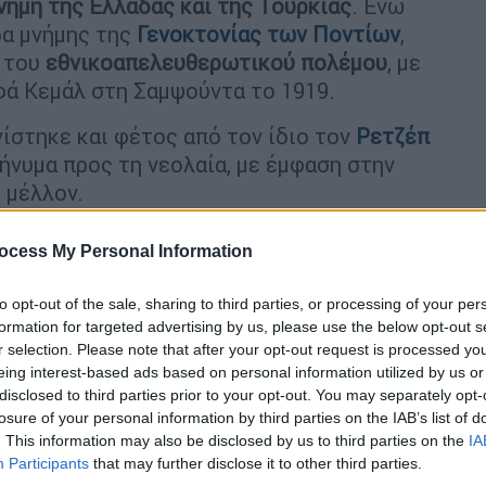
νήμη της Ελλάδας και της Τουρκίας
. Ενώ
ρα μνήμης της
Γενοκτονίας των Ποντίων
,
ή του
εθνικοαπελευθερωτικού
πολέμου
, με
ά Κεμάλ στη Σαμψούντα το 1919.
ίστηκε και φέτος από τον ίδιο τον
Ρετζέπ
μήνυμα προς τη νεολαία, με έμφαση στην
 μέλλον.
ocess My Personal Information
to opt-out of the sale, sharing to third parties, or processing of your per
formation for targeted advertising by us, please use the below opt-out s
ή ανεξαρτησία»: Αυτός είναι ο
r selection. Please note that after your opt-out request is processed y
υάζει η Τουρκία
eing interest-based ads based on personal information utilized by us or
disclosed to third parties prior to your opt-out. You may separately opt-
losure of your personal information by third parties on the IAB’s list of
. This information may also be disclosed by us to third parties on the
IA
ης για την Τουρκία
Participants
that may further disclose it to other third parties.