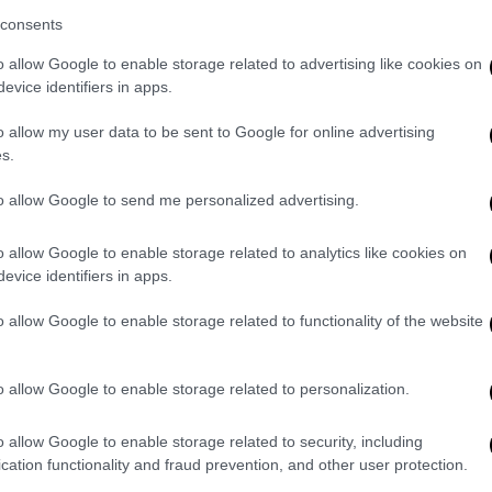
άματος του ίδιου του
Ρετζέπ Ταγίπ
consents
γημα του «Τουρκικού Αιώνα», με επίκεντρο
ι να συνεχίσει το έργο των προγόνων.
o allow Google to enable storage related to advertising like cookies on
evice identifiers in apps.
 Κεμάλ παρουσίασε στην τουρκική νεολαία,
o allow my user data to be sent to Google for online advertising
γινε το πρώτο βήμα στον αγώνα για
s.
οί μας με πίστη, αποφασιστικότητα και
to allow Google to send me personalized advertising.
 και τη Δημοκρατία που άφησαν οι πρόγονοί
με βήματα που θα προάγουν και θα δοξάζουν
o allow Google to enable storage related to analytics like cookies on
evice identifiers in apps.
 θα διαρκέσει για πάντα, σε κάθε τομέα»
o allow Google to enable storage related to functionality of the website
ι νέοι ως κληρονόμοι της
o allow Google to enable storage related to personalization.
αι η
πυρηνική ενέργεια
αναδεικνύονται ως
όεδρος για να εκπληρώσει την υπόσχεση
o allow Google to enable storage related to security, including
cation functionality and fraud prevention, and other user protection.