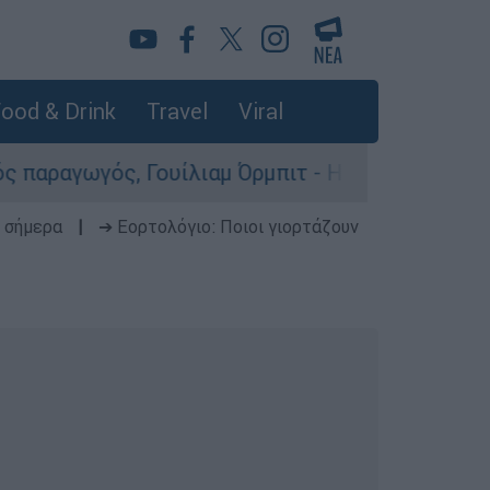
ood & Drink
Travel
Viral
ουίλιαμ Όρμπιτ - Η καθοριστική συμβολή του στ
 σήμερα
|
➔ Εορτολόγιο: Ποιοι γιορτάζουν