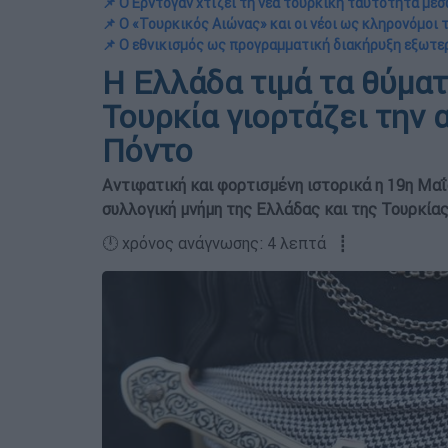
📌 Ο Ερντογάν χτίζει τη νέα τουρκική ταυτότητα μέ
📌 Ο «Τουρκικός Αιώνας» και οι νέοι ως κληρονόμοι
📌 Ο εθνικισμός ως προγραμματική διακήρυξη εξωτε
Η Ελλάδα τιμά τα θύματ
Τουρκία γιορτάζει την
Πόντο
Αντιφατική και φορτισμένη ιστορικά η 19η Μαΐ
συλλογική μνήμη της Ελλάδας και της Τουρκία
🕛 χρόνος ανάγνωσης: 4 λεπτά ┋