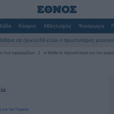
λάδα
Κόσμος
Αθλητισμός
Ψυχαγωγία
F
ία 69 ετών ο πρωτοπόρος μουσικός παραγωγός, Γ
δα των εφημερίδων
|
➔ Μάθετε περισσότερα για τον καιρό
κία
ς για την Τουρκία