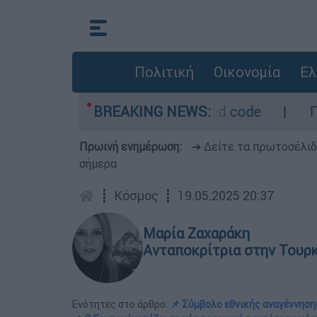
Πολιτική
Οικονομία
Ελ
- Οι περιοχές σε red code
BREAKING NEWS:
Πέθανε σε ηλικ
Πρωινή ενημέρωση:
➔ Δείτε τα πρωτοσέλι
σήμερα
┋
Κόσμος
┋
19.05.2025 20:37
Μαρία Ζαχαράκη
Ανταποκρίτρια στην Τουρ
Ενότητες στο άρθρο:
📌 Σύμβολο εθνικής αναγέννηση