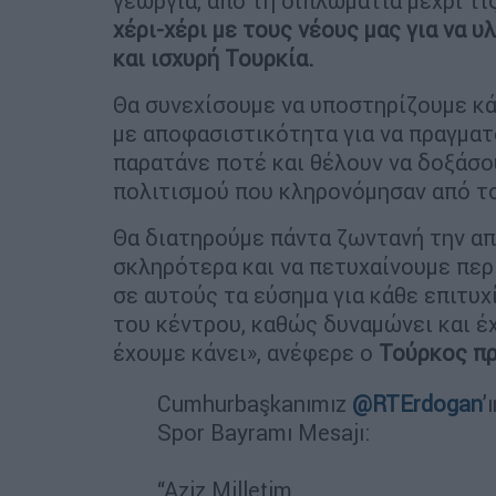
γεωργία, από τη διπλωματία μέχρι τι
χέρι-χέρι με τους νέους μας για να υ
και ισχυρή Τουρκία.
Θα συνεχίσουμε να υποστηρίζουμε κά
με αποφασιστικότητα για να πραγματ
παρατάνε ποτέ και θέλουν να δοξάσο
πολιτισμού που κληρονόμησαν από τ
Θα διατηρούμε πάντα ζωντανή την α
σκληρότερα και να πετυχαίνουμε περ
σε αυτούς τα εύσημα για κάθε επιτυχ
του κέντρου, καθώς δυναμώνει και έχ
έχουμε κάνει», ανέφερε ο
Τούρκος π
Cumhurbaşkanımız
@RTErdogan
’
Spor Bayramı Mesajı:
“Aziz Milletim,