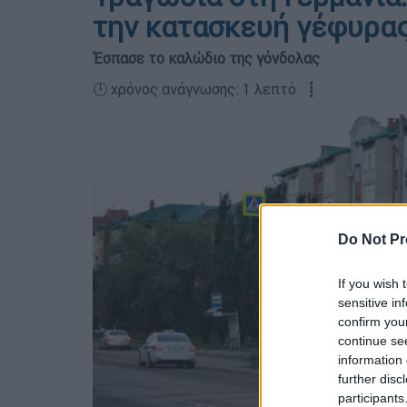
την κατασκευή γέφυρα
Έσπασε το καλώδιο της γόνδολας
🕛 χρόνος ανάγνωσης: 1 λεπτό ┋
Do Not Pr
If you wish 
sensitive in
confirm you
continue se
information 
further disc
participants