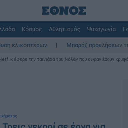
λλάδα
Κόσμος
Αθλητισμός
Ψυχαγωγία
Fo
ελικοπτέρων
Μπαράζ προκλήσεων της Άγκυρ
Netflix έφερε την ταινιάρα του Νόλαν που οι φαν έχουν κρυφό
τυχήματος
 Τρεις νεκροί σε έργα για