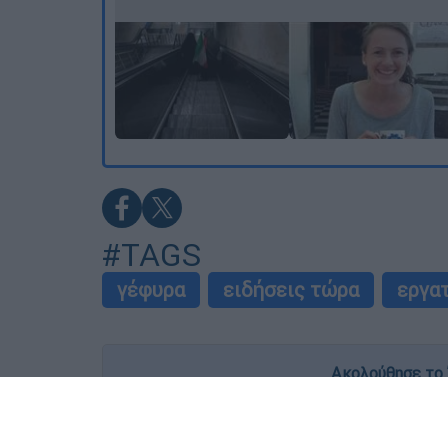
#TAGS
γέφυρα
ειδήσεις τώρα
εργα
Ακολούθησε το 
Live όλες οι εξελίξεις λεπτό προς