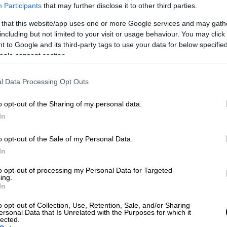
Participants
that may further disclose it to other third parties.
 that this website/app uses one or more Google services and may gath
including but not limited to your visit or usage behaviour. You may click 
 to Google and its third-party tags to use your data for below specifi
ogle consent section.
l Data Processing Opt Outs
o opt-out of the Sharing of my personal data.
 το ΕΘΝΟΣ στη Google
In
o opt-out of the Sale of my Personal Data.
ρα στη
Βάδη-Βυρτεμβέργη
, όταν
έπεσαν
από
In
ς
στην κοιλάδα του Νέκαρ, όπου βρίσκεται
.
to opt-out of processing my Personal Data for Targeted
ing.
In
εδώ και δύο χρόνια και είναι αυτή τη
 έργο στη Βάδη-Βυρτεμβέργη, με
o opt-out of Collection, Use, Retention, Sale, and/or Sharing
ersonal Data that Is Unrelated with the Purposes for which it
 στο εργοτάξιο
. Η
γέφυρα
θα έχει
μήκος 2,1
lected.