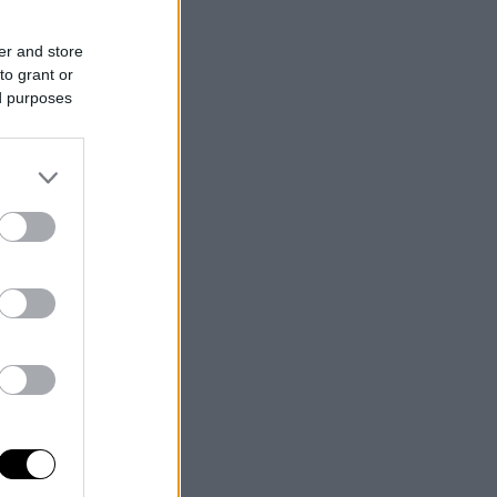
er and store
to grant or
ed purposes