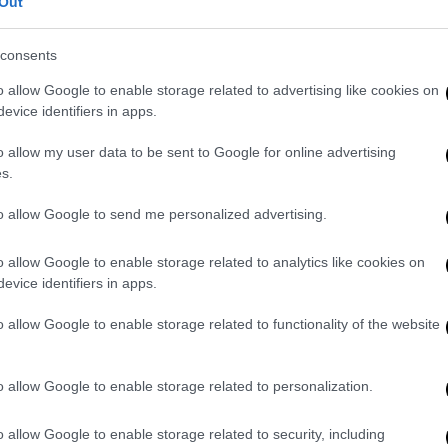
 μέτρων από το έδαφος.
Το τραγικό
Out
μέρι, όταν
έσπασε το καλώδιο της
νθρωποι να πέσουν από μεγάλο ύψος. Οι
consents
εν μπορούσαν πλέον να προσφέρουν
o allow Google to enable storage related to advertising like cookies on
evice identifiers in apps.
υστυχήματος
o allow my user data to be sent to Google for online advertising
s.
to allow Google to send me personalized advertising.
o allow Google to enable storage related to analytics like cookies on
ον ΟΗΕ για τη Γάζα: 14.000 μωρά
evice identifiers in apps.
νες 48 ώρες - Το Ισραήλ συνεχίζει
o allow Google to enable storage related to functionality of the website
o allow Google to enable storage related to personalization.
άξει
έρευνα
για τις
συνθήκες
και τα
αίτια
o allow Google to enable storage related to security, including