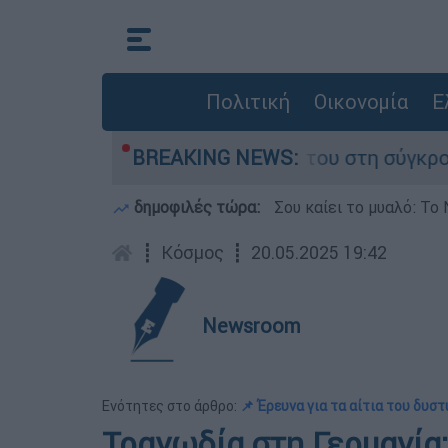
Πολιτική
Οικονομία
Ε
η Δαμίγο που έχασε τη ζωή του στη σύγκρουση 
BREAKING NEWS:
δημοφιλές τώρα:
Σου καίει το μυαλό: Το 
┋
Κόσμος
┋
20.05.2025 19:42
Newsroom
Ενότητες στο άρθρο:
📌 Έρευνα για τα αίτια του δυσ
Τραγωδία στη Γερμανία: