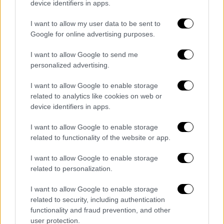
device identifiers in apps.
συνάντηση Καλίν–Σαράα στη Δαμασκό
συζητήθηκαν η αποστράτευση του PKK/YPG,
I want to allow my user data to be sent to
η ένταξή τους στη νέα Συρία, η συνοριακή
Google for online advertising purposes.
ασφάλεια, τα τελωνεία και η μεταφορά
I want to allow Google to send me
φυλακών/στρατοπέδων ISIS υπό
personalized advertising.
κυβερνητικό έλεγχο.
I want to allow Google to enable storage
Διαπραγματεύσεις με φόντο τον ISIS
related to analytics like cookies on web or
και το πετρέλαιο: Η Άγκυρα ως
device identifiers in apps.
διαμεσολαβητής και εγγυητής
I want to allow Google to enable storage
related to functionality of the website or app.
Αυτό το τελευταίο, δηλαδή η μεταφορά του
ελέγχου στρατοπέδων ISIS στη Δαμασκό,
I want to allow Google to enable storage
related to personalization.
ήταν όρος του Ντόναλντ Τραμπ για την άρση
των κυρώσεων. Η εξέλιξη θεωρείται πλήγμα
I want to allow Google to enable storage
για το PKK, το οποίο είχε τη στήριξη των
related to security, including authentication
ΗΠΑ στο όνομα της «αντιτρομοκρατίας». Ο
functionality and fraud prevention, and other
user protection.
Ρετζέπ Ταγίπ Ερντογάν επενέβη