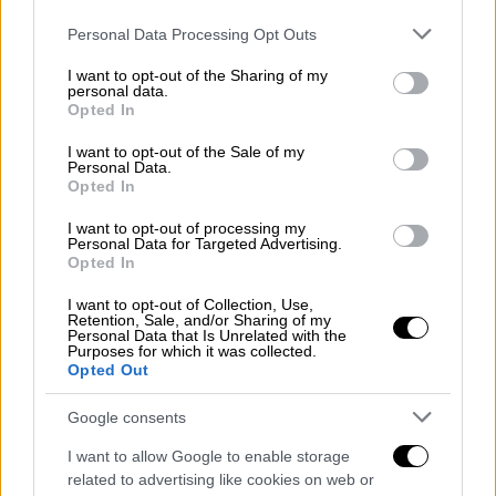
αμερικανικής στρατηγικής. Ο πρώην
Please note that this website/app uses one or more Google
Personal Data Processing Opt Outs
πρέσβης Ρόμπερτ Φορντ επιβεβαίωσε ότι:
services and may gather and store information including but
not limited to your visit or usage behaviour. You may click to
I want to opt-out of the Sharing of my
«Είχαν επικοινωνήσει και είχαν ξεκινήσει
personal data.
grant or deny consent to Google and its third-party tags to
Opted In
συνομιλίες με τον ηγέτη της HTS, Μοχάμεντ
use your data for below specified purposes in below Google
consent section.
Αλ Τζολάνι, τον Μάρτιο του 2023», ο οποίος
I want to opt-out of the Sale of my
Personal Data.
παραμένει καταζητούμενος με επικήρυξη 10
Opted In
εκατομμυρίων δολαρίων. Η προσέγγιση
I want to opt-out of processing my
έγινε μέσω μιας βρετανικής ΜΚΟ, ενώ στην
Personal Data for Targeted Advertising.
Opted In
αντιπροσωπεία συμμετείχαν και Ευρωπαίοι,
διπλωμάτες ή και αξιωματούχοι
I want to opt-out of Collection, Use,
Retention, Sale, and/or Sharing of my
πληροφοριών. Δεδομένου ότι οι ΗΠΑ
Personal Data that Is Unrelated with the
χειρίζονται τις υποθέσεις τους στη Συρία
Purposes for which it was collected.
Opted Out
μέσω Τουρκίας, τίθεται ερώτημα αν η ΜΙΤ –
υπό την τότε διοίκηση του νυν ΥΠΕΞ Χακάν
Google consents
Φιντάν – είχε ρόλο σε αυτή τη διασύνδεση.
I want to allow Google to enable storage
related to advertising like cookies on web or
Σύμφωνα με το πρακτορείο Anadolu, στη