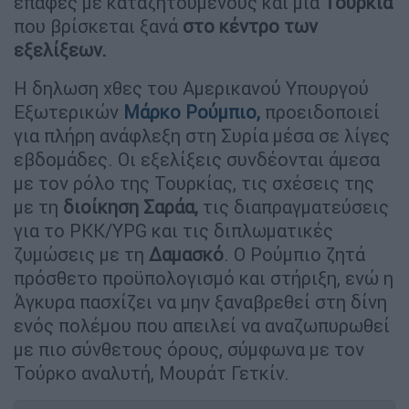
επαφές με καταζητούμενους και μια
Τουρκία
που βρίσκεται ξανά
στο κέντρο των
εξελίξεων.
Η δηλωση χθες του Αμερικανού Υπουργού
Εξωτερικών
Μάρκο Ρούμπιο,
προειδοποιεί
για πλήρη ανάφλεξη στη Συρία μέσα σε λίγες
εβδομάδες. Οι εξελίξεις συνδέονται άμεσα
με τον ρόλο της Τουρκίας, τις σχέσεις της
με τη
διοίκηση Σαράα,
τις διαπραγματεύσεις
για το PKK/YPG και τις διπλωματικές
ζυμώσεις με τη
Δαμασκό
. Ο Ρούμπιο ζητά
πρόσθετο προϋπολογισμό και στήριξη, ενώ η
Άγκυρα πασχίζει να μην ξαναβρεθεί στη δίνη
ενός πολέμου που απειλεί να αναζωπυρωθεί
με πιο σύνθετους όρους, σύμφωνα με τον
Τούρκο αναλυτή, Μουράτ Γετκίν.