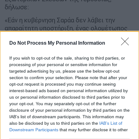
δήλωσε:
«Εάν η κυβέρνηση Σαράα δεν λάβει την
απαραίτητη υποστήριξη, ένας ολομέτωπος
εμφύλιος πόλεμος θα μπορούσε να ξεσπάσει
στη Συρία μέσα σε λίγες εβδομάδες». Ο
Do Not Process My Personal Information
Ρούμπιο ζήτησε αύξηση προϋπολογισμού για
If you wish to opt-out of the sale, sharing to third parties, or
τη στήριξη της
διοίκησης
Σαράα
και τη
processing of your personal or sensitive information for
μεταφορά των συριακών υποθέσεων από την
targeted advertising by us, please use the below opt-out
πρεσβεία των
ΗΠΑ
στην Άγκυρα στην υπό
section to confirm your selection. Please note that after your
επαναλειτουργία πρεσβεία στη
Δαμασκό
.
opt-out request is processed you may continue seeing
interest-based ads based on personal information utilized by
Μυστικές συνομιλίες, HTS και ρόλος
us or personal information disclosed to third parties prior to
your opt-out. You may separately opt-out of the further
της Τουρκίας: Η αθέατη πλευρά της
disclosure of your personal information by third parties on the
αμερικανικής διπλωματίας
IAB’s list of downstream participants. This information may
also be disclosed by us to third parties on the
IAB’s List of
Ταυτόχρονα, αποκαλύψεις από τις ΗΠΑ
Downstream Participants
that may further disclose it to other
φωτίζουν τις αθέατες διαστάσεις της
third parties.