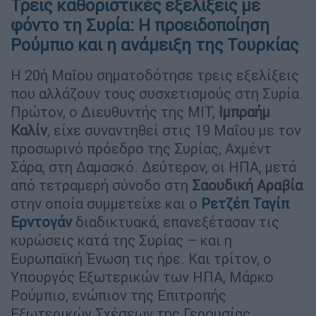
Τρεις καθοριστικές εξελίξεις με
φόντο τη Συρία: Η προειδοποίηση
Ρούμπιο και η ανάμειξη της Τουρκίας
Η 20ή Μαΐου σηματοδότησε τρεις εξελίξεις
που αλλάζουν τους συσχετισμούς στη Συρία.
Πρώτον, ο Διευθυντής της ΜΙΤ,
Ιμπραήμ
Καλίν
, είχε συναντηθεί στις 19 Μαΐου με τον
προσωρινό πρόεδρο της Συρίας, Αχμέντ
Σάρα, στη Δαμασκό. Δεύτερον, οι ΗΠΑ, μετά
από τετραμερή σύνοδο στη
Σαουδική Αραβία
στην οποία συμμετείχε και ο
Ρετζέπ Ταγίπ
Ερντογάν
διαδικτυακά, επανεξέτασαν τις
κυρώσεις κατά της Συρίας – και η
Ευρωπαϊκή Ένωση τις ήρε. Και τρίτον, ο
Υπουργός Εξωτερικών των ΗΠΑ, Μάρκο
Ρούμπιο, ενώπιον της Επιτροπής
Εξωτερικών Σχέσεων της Γερουσίας,