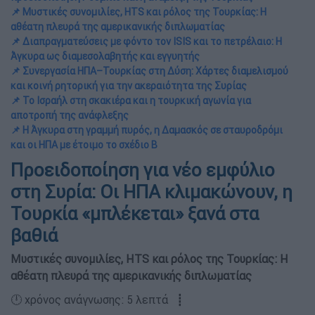
📌 Μυστικές συνομιλίες, HTS και ρόλος της Τουρκίας: Η
αθέατη πλευρά της αμερικανικής διπλωματίας
📌 Διαπραγματεύσεις με φόντο τον ISIS και το πετρέλαιο: Η
Άγκυρα ως διαμεσολαβητής και εγγυητής
📌 Συνεργασία ΗΠΑ–Τουρκίας στη Δύση: Χάρτες διαμελισμού
και κοινή ρητορική για την ακεραιότητα της Συρίας
📌 Το Ισραήλ στη σκακιέρα και η τουρκική αγωνία για
αποτροπή της ανάφλεξης
📌 Η Άγκυρα στη γραμμή πυρός, η Δαμασκός σε σταυροδρόμι
και οι ΗΠΑ με έτοιμο το σχέδιο Β
Προειδοποίηση για νέο εμφύλιο
στη Συρία: Οι ΗΠΑ κλιμακώνουν, η
Τουρκία «μπλέκεται» ξανά στα
βαθιά
Μυστικές συνομιλίες, HTS και ρόλος της Τουρκίας: Η
αθέατη πλευρά της αμερικανικής διπλωματίας
🕛 χρόνος ανάγνωσης: 5 λεπτά ┋