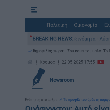
Πολιτική
Οικονομία
Ελ
οκίνητα παραμένουν αταξινόμητα - Λύση αναζητά
BREAKING NEWS:
δημοφιλές τώρα:
Σου καίει το μυαλό: Το 
┋
Κόσμος
┋
22.05.2025 17:55
Newsroom
Ενότητες στο άρθρο:
📌 To προφίλ του δράστη σύμφω
Ουάσινγκτον: Αυτό είνα