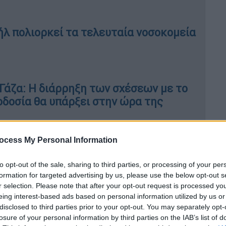
ήλ πολιορκεί τα τελευταία νοσοκομεία
Γάζα: Η διάρρηξη των σχέσεων με το
οδοσία θα υπάρξει στην ώρα της
ocess My Personal Information
ανάρτηση της ισραηλινής πρεσβείας,
κοτώθηκαν στην Ουάσιγκτον όταν ένας
to opt-out of the sale, sharing to third parties, or processing of your per
κτιβιστής, άρχισε να τους πυροβολεί.
formation for targeted advertising by us, please use the below opt-out s
r selection. Please note that after your opt-out request is processed y
πάλληλο της ισραηλινής πρεσβείας και τη
eing interest-based ads based on personal information utilized by us or
αζόμενη στην πρεσβεία.
disclosed to third parties prior to your opt-out. You may separately opt-
losure of your personal information by third parties on the IAB’s list of
ερμανο-ισραηλινή, και εργαζόταν ως βοηθός