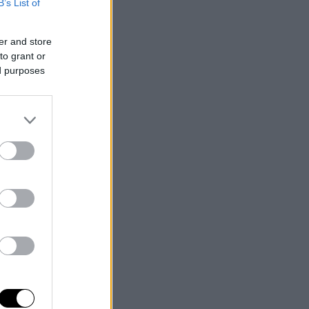
B’s List of
er and store
to grant or
ed purposes