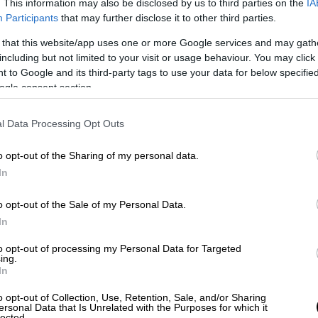
. This information may also be disclosed by us to third parties on the
IA
αι Βόρειας Αφρικής στο Πολιτικό Τμήμα
Participants
that may further disclose it to other third parties.
ιμ εργαζόταν στο τμήμα δημόσιας
 that this website/app uses one or more Google services and may gath
including but not limited to your visit or usage behaviour. You may click 
 to Google and its third-party tags to use your data for below specifi
 στοίχισε τη ζωή, το ζευγάρι είχε
ogle consent section.
έων Διπλωματών στο Εβραϊκό Μουσείο
l Data Processing Opt Outs
ελ Λάιτερ, αποκάλυψε ότι ο
Λισίνσκι είχε
o opt-out of the Sharing of my personal data.
ις προηγούμενες ημέρες «με σκοπό να
In
δομάδα στην Ιερουσαλήμ».
o opt-out of the Sale of my Personal Data.
ς επιβεβαίωσε τον θάνατο των δύο
In
ρα ήταν φίλοι και συνάδελφοί μας. Ήταν στο
to opt-out of processing my Personal Data for Targeted
 τρομοκράτης τους πυροβόλησε
και τους
ing.
εκδήλωση στο Εβραϊκό Μουσείο της
In
το προσωπικό είναι συντετριμμένο και
o opt-out of Collection, Use, Retention, Sale, and/or Sharing
ς. Καμία λέξη δεν μπορεί να εκφράσει το
ersonal Data that Is Unrelated with the Purposes for which it
lected.