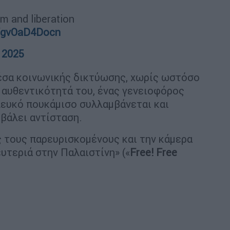
sm and liberation
m/gvOaD4Docn
 2025
έσα κοινωνικής δικτύωσης, χωρίς ωστόσο
η αυθεντικότητά του, ένας γενειοφόρος
 λευκό πουκάμισο συλλαμβάνεται και
βάλει αντίσταση.
ς τους παρευρισκομένους και την κάμερα
υτεριά στην Παλαιστίνη» («
Free! Free