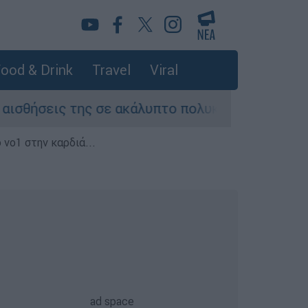
ood & Drink
Travel
Viral
ις της σε ακάλυπτο πολυκατοικίας στη Μιχαλακ
 νο1 στην καρδιά...