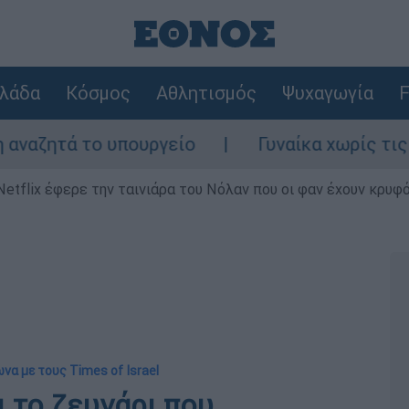
λάδα
Κόσμος
Αθλητισμός
Ψυχαγωγία
F
 το υπουργείο
Γυναίκα χωρίς τις αισθήσε
Netflix έφερε την ταινιάρα του Νόλαν που οι φαν έχουν κρυφό
να με τους Times of Israel
ι το ζευγάρι που