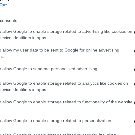
μας για αυτή την οδυνηρή απώλεια. Η σκέψη
Out
αι η Πρεσβεία θα βρίσκεται στο πλευρό τους
consents
o allow Google to enable storage related to advertising like cookies on
and colleagues. They were in the prime
evice identifiers in apps.
o allow my user data to be sent to Google for online advertising
killed them as they exited an event at the
s.
to allow Google to send me personalized advertising.
broken and devastated by their murder.
o allow Google to enable storage related to analytics like cookies on
KDp8Fr
evice identifiers in apps.
@IsraelinUSA)
May 22, 2025
o allow Google to enable storage related to functionality of the website
 ένα άτομο, ύποπτο ως ο δράστης των
o allow Google to enable storage related to personalization.
ο
μετά τα πυρά και συνελήφθη.
o allow Google to enable storage related to security, including