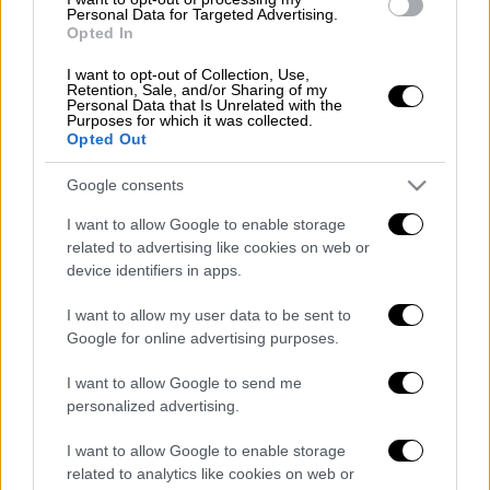
Lifestyle
|
13.05.2025 10:40
Personal Data for Targeted Advertising.
Opted In
Η Χάλι Μπέρι «άναψε φωτιές» στις
Κάννες - Διαφήμισε λιπαντικό για σεξ
I want to opt-out of Collection, Use,
Retention, Sale, and/or Sharing of my
Personal Data that Is Unrelated with the
Purposes for which it was collected.
Opted Out
Έπειτα από το
σαμποτάζ αυτό στην Βιλνέβ-
Google consents
Λουμπέ
, η διαχειρίστρια του δικτύου RTE
I want to allow Google to enable storage
έθεσε
εκτός λειτουργίας
της γραμμή υψηλής
related to advertising like cookies on web or
τάσης για να επιτρέψει τις εργασίες
device identifiers in apps.
αποκατάστασης προκαλώντας την διακοπή
I want to allow my user data to be sent to
της ηλεκτροδότησης στην πόλη των Καννών
Google for online advertising purposes.
όπου ολοκληρώνονται σήμερα οι
εκδηλώσεις του Φεστιβάλ
.
I want to allow Google to send me
personalized advertising.
Η διακοπή
έπληξε 160.000 νοικοκυριά
, όχι
όμως και το Palais des Festivals, το οποίο
I want to allow Google to enable storage
related to analytics like cookies on web or
προσέφυγε σε ανεξάρτητη πηγή