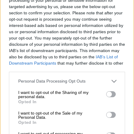
processing of your personal or sensitive information for
Προσθέστε το ΕΘΝΟΣ στη Google
targeted advertising by us, please use the below opt-out
section to confirm your selection. Please note that after your
Οι
τρεις από τους τέσσερις πυλώνες
της
opt-out request is processed you may continue seeing
interest-based ads based on personal information utilized by
γραμμής υψηλής τάσης που τροφοδοτεί την
us or personal information disclosed to third parties prior to
πόλη των Καννών
«πριονίστηκαν» στο
your opt-out. You may separately opt-out of the further
πλαίσιο «
ενέργειας δολιοφθοράς
», δήλωσε
disclosure of your personal information by third parties on the
στο AFP ο εισαγγελέας της Γκρας, ενώ η
IAB’s list of downstream participants. This information may
also be disclosed by us to third parties on the
IAB’s List of
ηλεκτροδότηση
στην περιοχή αποκαθίσταται
Downstream Participants
that may further disclose it to other
σταδιακά.
third parties.
Please note that this website/app uses one or more Google
Personal Data Processing Opt Outs
ΔΙΑΒΑΣΤΕ ΕΠΙΣΗΣ
services and may gather and store information including but
not limited to your visit or usage behaviour. You may click to
I want to opt-out of the Sharing of my
personal data.
Κόσμος
|
04.05.2025 06:00
grant or deny consent to Google and its third-party tags to
Opted In
Γαλλία: Απόπειρα κλοπής ρολογιού
use your data for below specified purposes in below Google
consent section.
μέλους αξίας 600.000 ευρώ στις
I want to opt-out of the Sale of my
Personal Data.
Κάννες
Opted In
I want to opt-out of processing my