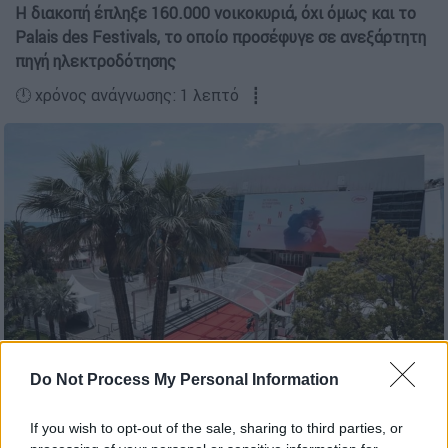
Η διακοπή έπληξε 160.000 νοικοκυριά, όχι όμως και το
Palais des Festivals, το οποίο προσέφυγε σε ανεξάρτητη
πηγή ηλεκτροδότησης
🕛 χρόνος ανάγνωσης: 1 λεπτό ┋
Γαλλία: Σε σαμποτάζ οφείλεται η διακοπή της ηλεκτροδότησης
Do Not Process My Personal Information
στην πόλη των Καννών (AP Photo)
If you wish to opt-out of the sale, sharing to third parties, or