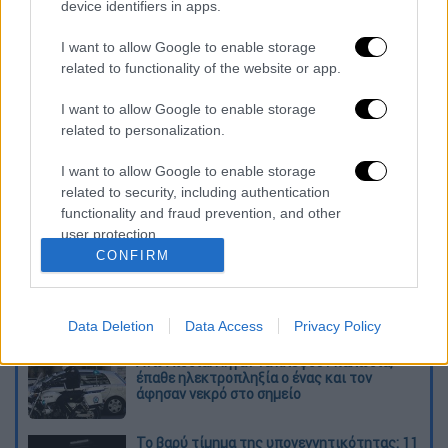
device identifiers in apps.
ηλεκτροδότησης.
I want to allow Google to enable storage
Ο περιφερειάρχης της
Αλπ-Μαριτίμ
related to functionality of the website or app.
ανακοίνωσε την «προοδευτική
I want to allow Google to enable storage
αποκατάσταση» της ηλεκτροδότησης.
related to personalization.
Διαβάστε ακόμη
I want to allow Google to enable storage
related to security, including authentication
Τα «γεράκια» της Ψάθας: Έσωσαν από τη
functionality and fraud prevention, and other
μεγάλη φωτιά τη γειτονιά που κάποτε τους
έδιωχνε
user protection.
CONFIRM
«Κλειδί» η ιατροδικαστική για τον 90χρονο
που έκρυβε ο γιος του στον καταψύκτη -
«Τον αγαπούσε παθολογικά»
Data Deletion
Data Access
Privacy Policy
Άνω Λιόσια: Πήγαν να κλέψουν καλώδια,
έπαθε ηλεκτροπληξία ο ένας και τον
άφησαν νεκρό στο σημείο
Το βαρύ τίμημα της υπογεννητικότητας: 11