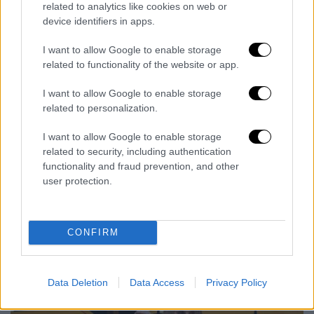
deepfakes
βίντεο στο διαδίκτυο είναι
related to analytics like cookies on web or
device identifiers in apps.
πορνογραφικά και στο 90% των
περιπτώσεων στόχος είναι οι γυναίκες.
I want to allow Google to enable storage
related to functionality of the website or app.
Στη
Νέα Ζηλανδία
έχει ξεκινήσει μεγάλη
συζήτηση μετά την ομιλία της
ΜακΚλουρ
, η
I want to allow Google to enable storage
οποία έγινε στα μέσα Μαΐου, με τους
related to personalization.
πολιτικούς να εκφράζουν την ανάγκη
I want to allow Google to enable storage
εκσυγχρονισμού της
νομοθεσίας
, ώστε να
related to security, including authentication
καλύπτει τις απειλές που προκύπτουν από
functionality and fraud prevention, and other
την κατάχρηση τεχνητής νοημοσύνης. «Το
user protection.
πρόβλημα δεν είναι η
τεχνολογία
. Είναι
κακοποίηση μέσω αυτής. Οι νόμοι μας
CONFIRM
πρέπει να καλύψουν το
χαμένο έδαφος
»,
αναφέρει η βουλευτής σε ανάρτησή της.
Data Deletion
Data Access
Privacy Policy