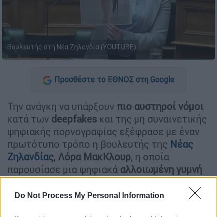
Βουλευτής στη Νέα Ζηλανδία (YOUTUBE)
Προσθέστε το ΕΘΝΟΣ στη Google
Την ανάγκη να υπάρξουν
πιο αυστηροί νόμοι
κατά των
deepfakes
και της μη συναινετικής
ψηφιακής πορνογραφίας εξέφρασε με έναν
πρωτότυπο τρόπο η βουλευτής της
Νέας
Ζηλανδίας
,
Λόρα ΜακΚλουρ
, η οποία
παρουσίασε μια ψηφιακά
αλλοιωμένη γυμνή
φωτογραφία
της μέσα στο κοινοβούλιο της
χώρας.
Do Not Process My Personal Information