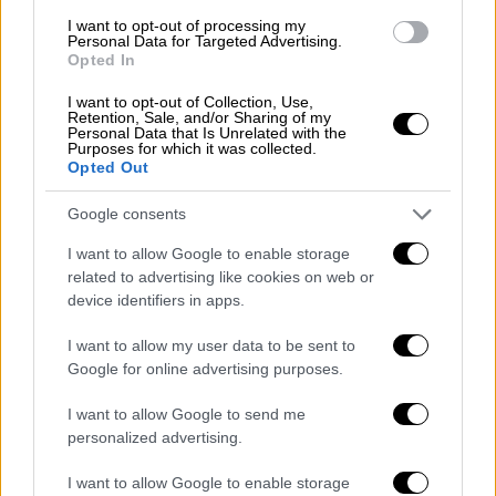
εικόνα σε λίγα λεπτά, με εργαλεία που
υπάρχουν σε
πολλές ιστοσελίδες
που
I want to opt-out of processing my
Personal Data for Targeted Advertising.
επιτρέπουν την παραγωγή
deepfake
εικόνων.
Opted In
Με αυτόν τον τρόπο ήθελε να δείξει πόσο
I want to opt-out of Collection, Use,
εύκολα μπορεί να γίνει κάτι τέτοιο,
Retention, Sale, and/or Sharing of my
Personal Data that Is Unrelated with the
προσπαθώντας να αναδείξει την ανάγκη
Purposes for which it was collected.
Opted Out
αυστηροποίησης των ποινών, προκειμένου
να προστατευτούν τα θύματα.
Google consents
«Για τα θύματα,
είναι εξευτελιστικό και
I want to allow Google to enable storage
καταστροφικό
. Δεν είναι διασκέδαση, είναι
related to advertising like cookies on web or
device identifiers in apps.
κακοποίηση
», υπογράμμισε η βουλευτής.
Μάλιστα, πρότεινε να επεκταθεί το
I want to allow my user data to be sent to
υπάρχουν
νομικό πλαίσιο
για την εκδικητική
Google for online advertising purposes.
πορνογραφία, αλλά και να ποινικοποιηθεί η
I want to allow Google to send me
παραγωγή και η διανομή
deepfakes
χωρίς
personalized advertising.
συναίνεση. Άλλωστε, τα στοιχεία που
παρουσίασε δείχνουν ότι το 95% των
I want to allow Google to enable storage