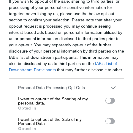
If you wish to opt-out of the sale, sharing to third parties, or
ΔΙΑΒΑΣΤΕ ΕΠΙΣΗΣ
processing of your personal or sensitive information for
targeted advertising by us, please use the below opt-out
Τεχνολογία
|
27.07.2024 03:00
section to confirm your selection. Please note that after your
Πώς θα θωρακίσετε τα τηλέφωνά
opt-out request is processed you may continue seeing
σας από απάτες με deepfake
interest-based ads based on personal information utilized by
us or personal information disclosed to third parties prior to
your opt-out. You may separately opt-out of the further
disclosure of your personal information by third parties on the
IAB’s list of downstream participants. This information may
Η γυμνή φωτογραφία και οι ποινές
also be disclosed by us to third parties on the
IAB’s List of
Downstream Participants
that may further disclose it to other
Όπως ήταν λογικό, η
εικόνα
σόκαρε την
third parties.
αίθουσα
. Η βουλευτής παραδέχτηκε ότι
Please note that this website/app uses one or more Google
Personal Data Processing Opt Outs
αισθάνθηκε αηδία
, ενώ δήλωσε
services and may gather and store information including but
τρομοκρατημένη
στη σκέψη και μόνο να την
not limited to your visit or usage behaviour. You may click to
I want to opt-out of the Sharing of my
personal data.
κρατάει, παρότι
δεν απεικόνιζε πραγματικά
grant or deny consent to Google and its third-party tags to
Opted In
use your data for below specified purposes in below Google
το σώμα της
.
consent section.
I want to opt-out of the Sale of my
Personal Data.
Η
ΜακΚλουρ
τόνισε ότι δημιούργησε την
Opted In