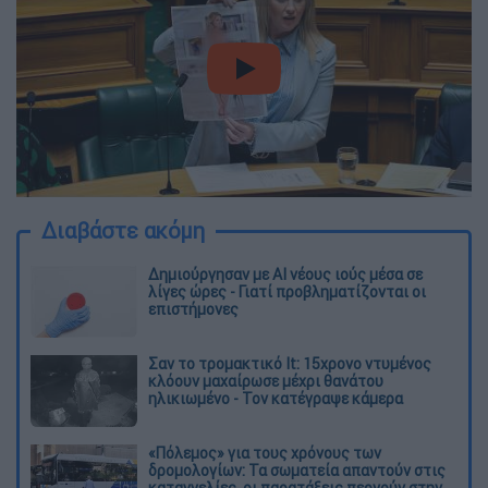
video
Διαβάστε ακόμη
Δημιούργησαν με AI νέους ιούς μέσα σε
λίγες ώρες - Γιατί προβληματίζονται οι
επιστήμονες
Σαν το τρομακτικό It: 15χρονο ντυμένος
κλόουν μαχαίρωσε μέχρι θανάτου
ηλικιωμένο - Τον κατέγραψε κάμερα
«Πόλεμος» για τους χρόνους των
δρομολογίων: Τα σωματεία απαντούν στις
καταγγελίες, οι παρατάξεις περνούν στην