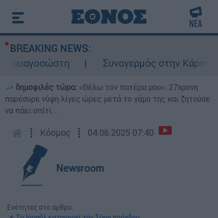
BREAKING NEWS:
υαγοσώστη
Συναγερμός στην Κάρπαθο: Βρέ
δημοφιλές τώρα:
«Θέλω τον πατέρα μου»: 27χρονη
παρέσυρε νύφη λίγες ώρες μετά το γάμο της και ζητούσε
να πάει σπίτι...
┋
Κόσμος
┋
04.06.2025 07:40
Newsroom
Ενότητες στο άρθρο:
📌 Το Ισραήλ κατηγορεί τον Σύρο πρόεδρο