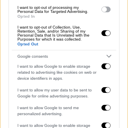
Ενώ το Συριακό Παρατηρητήριο Ανθρωπίνων
Δικαιωμάτων αναφέρθηκε σε «
σφοδρές
I want to opt-out of processing my
Personal Data for Targeted Advertising.
εκρήξεις
» που συντάραξαν τομείς της νότιας
Opted In
Συρίας, ιδίως «την πόλη Κουνέιτρα και την
I want to opt-out of Collection, Use,
επαρχία Ντεράα,», οφειλόμενες σε
Retention, Sale, and/or Sharing of my
Personal Data that Is Unrelated with the
«ισραηλινά αεροπορικά πλήγματα».
Purposes for which it was collected.
Opted Out
«Η
κλιμάκωση
αυτή αποτελεί
κατάφωρη
Google consents
παραβίαση της συριακής εθνικής κυριαρχίας
κι επιδεινώνει τις εντάσεις στην περιοχή,
I want to allow Google to enable storage
ενώ έχουμε περισσότερο από ποτέ ανάγκη
related to advertising like cookies on web or
device identifiers in apps.
κατευνασμό και ειρηνικές λύσεις», ήταν η
αντίδραση του υπουργείου Εξωτερικών των
I want to allow my user data to be sent to
de facto αρχών στη Δαμασκό.
Google for online advertising purposes.
Israeli warplanes have launched
I want to allow Google to send me
personalized advertising.
airstrikes in Syria's Yarmouk
Basin.
#Israel
#SyriaConflict
I want to allow Google to enable storage