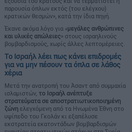
εξουσία του κράτους και να τερματιστεί η
παρουσία όπλων εκτός (του ελέγχου)
κρατικών θεσμών», κατά την ίδια πηγή.
Έκανε ακόμα λόγο για «
μεγάλες ανθρώπινες
και υλικές απώλειες
» στους ισραηλινούς
βομβαρδισμούς, χωρίς άλλες λεπτομέρειες.
Το Ισραήλ λέει πως κάνει επιδρομές
για να μην πέσουν τα όπλα σε λάθος
χέρια
Μετά την ανατροπή του Άσαντ από συμμαχία
ισλαμιστών,
το Ισραήλ ανέπτυξε
στρατεύματα σε αποστρατιωτικοποιημένη
ζώνη
ελεγχόμενη από τα Ηνωμένα Έθνη στο
υψίπεδο του Γκολάν κι εξαπέλυσε
εκστρατεία εκατοντάδων βομβαρδισμών
εναντίον στρατιωτικών στόχων στη Συρία.