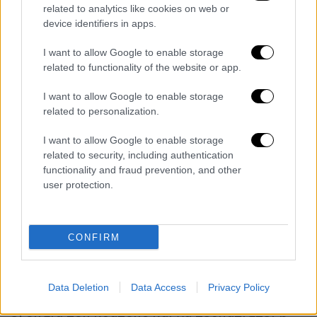
pic.twitter.com/PKys3258Sp
related to analytics like cookies on web or
device identifiers in apps.
— BuzzBrief (@_BuzzBrief__)
June 4,
2025
I want to allow Google to enable storage
related to functionality of the website or app.
Σε ανακοίνωσή του που μεταδόθηκε από το
I want to allow Google to enable storage
SANA, η ίδια πηγή ανέφερε πως δεν έχει
related to personalization.
μπορέσει «να επιβεβαιώσει» τις
«πληροφορίες» περί εκτόξευσης ρουκετών
I want to allow Google to enable storage
related to security, including authentication
εναντίον του Ισραήλ, κάνοντας λόγο για
functionality and fraud prevention, and other
«διάφορα μέρη» που «επιδιώκουν να
user protection.
αποσταθεροποιήσουν την περιοχή για να
εξυπηρετήσουν δικά τους συμφέροντα».
CONFIRM
«Επαναβεβαιώνουμε ότι
η Συρία δεν ήταν
ποτέ και δεν θα είναι απειλή για κανέναν
στην περιοχή
. Η απόλυτη προτεραιότητα
Data Deletion
Data Access
Privacy Policy
στον συριακό νότο είναι να επεκταθεί η