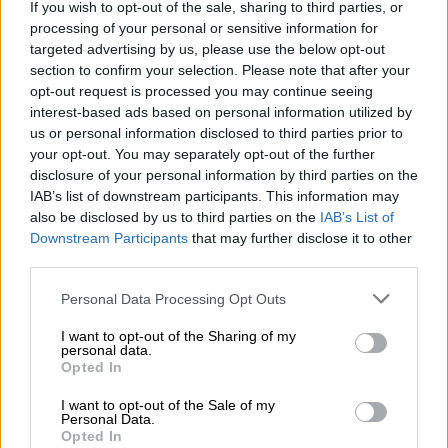
If you wish to opt-out of the sale, sharing to third parties, or
κάθε πυρ εναντίον του κράτους του Ισραήλ»
processing of your personal or sensitive information for
από τη συριακή επικράτεια με ανακοίνωση
targeted advertising by us, please use the below opt-out
που δημοσιοποίησαν οι υπηρεσίες του,
section to confirm your selection. Please note that after your
διαμηνύοντας πως θα ακολουθούσε
opt-out request is processed you may continue seeing
interest-based ads based on personal information utilized by
ανταπόδοση.
us or personal information disclosed to third parties prior to
your opt-out. You may separately opt-out of the further
Ο ισραηλινός στρατός ανέφερε αρχικά χθες
disclosure of your personal information by third parties on the
βράδυ ότι στοιχεία του πυροβολικού του
IAB’s list of downstream participants. This information may
έπληξαν τη νότια Συρία, κατόπιν, νωρίς
also be disclosed by us to third parties on the
IAB’s List of
σήμερα, πως η αεροπορία του «
έπληξε όπλα
Downstream Participants
that may further disclose it to other
third parties.
που ανήκαν στο συριακό καθεστώς
στην
περιοχή της νότιας Συρίας».
Please note that this website/app uses one or more Google
Personal Data Processing Opt Outs
services and may gather and store information including but
Το συριακό επίσημο πρακτορείο ειδήσεων
not limited to your visit or usage behaviour. You may click to
I want to opt-out of the Sharing of my
personal data.
SANA μετέδωσε ότι πυρά πυροβολικού
grant or deny consent to Google and its third-party tags to
Opted In
use your data for below specified purposes in below Google
έπληξαν την περιοχή Γιάρμουκ, στο δυτικό
consent section.
I want to opt-out of the Sale of my
τμήμα της επαρχίας Ντεράα.
Personal Data.
Opted In