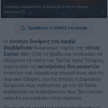
Το Ισραήλ «σφυροκοπά» τη Συρία μετά την εκτόξευση
πυραύλων (Χ)
Προσθέστε το ΕΘΝΟΣ στη Google
Οι
ένοπλες δυνάμεις του
Ισραήλ
βομβάρδισαν
διάφορους τομείς της
νότιας
Συρίας
χθες (3/6) το βράδυ και συνέχισαν τα
πλήγματα τη νύχτα της Τρίτης προς Τετάρτη,
έπειτα από τις
εκτοξεύσεις δυο ρουκετών
εναντίον της ισραηλινής επικράτειας από το
συριακό έδαφος, για τις οποίες η Δαμασκός
διέψευσε πως ευθυνόταν, με την de facto
κυβέρνηση να διαβεβαιώνει πως δεν εγείρει
«απειλή για κανέναν» στην περιοχή.
Σύμφωνα με ισραηλινά μέσα ενημέρωσης, η