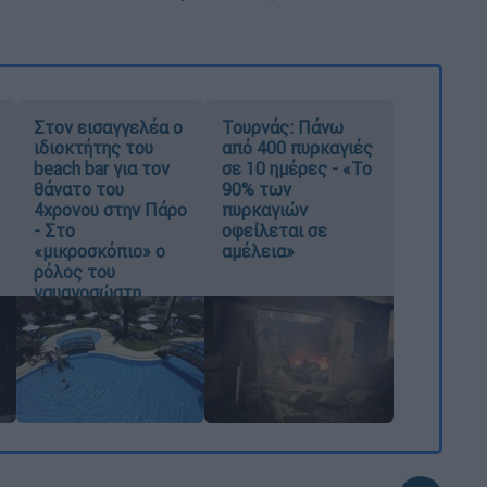
Στον εισαγγελέα ο
Τουρνάς: Πάνω
ιδιοκτήτης του
από 400 πυρκαγιές
beach bar για τον
σε 10 ημέρες - «Το
θάνατο του
90% των
4χρονου στην Πάρο
πυρκαγιών
- Στο
οφείλεται σε
«μικροσκόπιο» ο
αμέλεια»
ρόλος του
ναυαγοσώστη