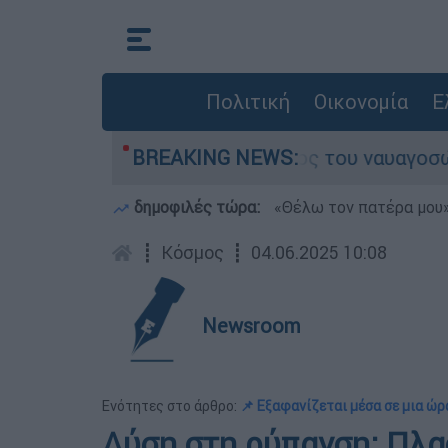
Πολιτική
Οικονομία
Ε
το «μικροσκόπιο» ο ρόλος του ναυαγοσώστη
BREAKING NEWS:
δημοφιλές τώρα:
«Θέλω τον πατέρα μου»:
┋
Κόσμος
┋
04.06.2025 10:08
Newsroom
Ενότητες στο άρθρο:
📌 Εξαφανίζεται μέσα σε μια ώρ
Λύση στη ρύπανση; Πλα