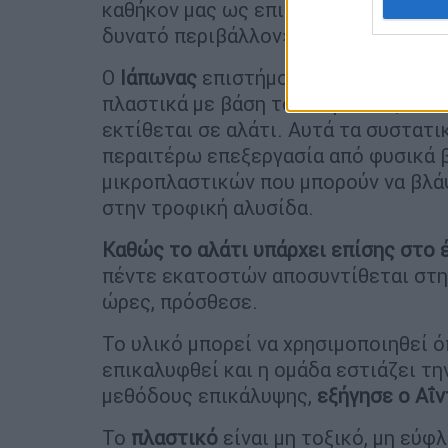
καθήκον μας ως επιστήμονες να δια
δυνατό περιβάλλον», δήλωσε ο Αΐντα
Ο
Ιάπωνας
επιστήμονας επεσήμανε ότι
πλαστικά με βάση το πετρέλαιο, αλλά
εκτίθεται σε αλάτι. Αυτά τα συστατ
περαιτέρω επεξεργασία από φυσικά β
μικροπλαστικών που μπορούν να βλάψ
στην τροφική αλυσίδα.
Καθώς το αλάτι υπάρχει επίσης στο
πέντε εκατοστών αποσυντίθεται στη
ώρες, πρόσθεσε.
Το υλικό μπορεί να χρησιμοποιηθεί 
επικαλυφθεί και η ομάδα εστιάζει τ
μεθόδους επικάλυψης,
εξήγησε ο Αΐν
Το
πλαστικό
είναι μη τοξικό, μη εύφ