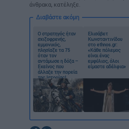
άνθρακα, κατέληξε.
Διαβάστε ακόμη
O στρατηγός ήταν
Ελισάβετ
σχιζοφρενής,
Κωνσταντινίδου
εμμονικός,
στο ethnos.gr:
πλησίαζε τα 75
«Κάθε πόλεμος
όταν τον
είναι ένας
αντάμωσε η δόξα –
εμφύλιος, όλοι
Εκείνος που
είμαστε αδέλφια»
άλλαξε την πορεία
της Ιστορίας!