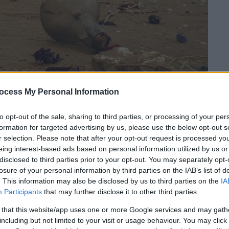
ocess My Personal Information
 το ΕΘΝΟΣ στη Google
to opt-out of the sale, sharing to third parties, or processing of your per
formation for targeted advertising by us, please use the below opt-out s
r selection. Please note that after your opt-out request is processed y
ν ένα πλαστικό,
το οποίο διαλύεται στο
eing interest-based ads based on personal information utilized by us or
ντας έτσι μια πιθανή λύση στη σύγχρονη
disclosed to third parties prior to your opt-out. You may separately opt-
αι βλάπτει την άγρια ζωή.
losure of your personal information by third parties on the IAB’s list of
. This information may also be disclosed by us to third parties on the
IA
Participants
that may further disclose it to other third parties.
 that this website/app uses one or more Google services and may gath
including but not limited to your visit or usage behaviour. You may click 