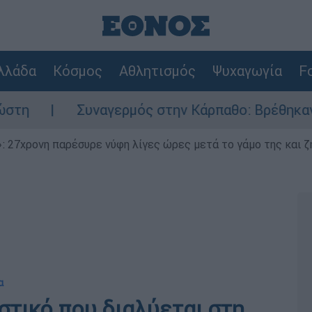
λλάδα
Κόσμος
Αθλητισμός
Ψυχαγωγία
Fo
Συναγερμός στην Κάρπαθο: Βρέθηκαν παλιά πυ
 27χρονη παρέσυρε νύφη λίγες ώρες μετά το γάμο της και ζη
α
στικό που διαλύεται στη