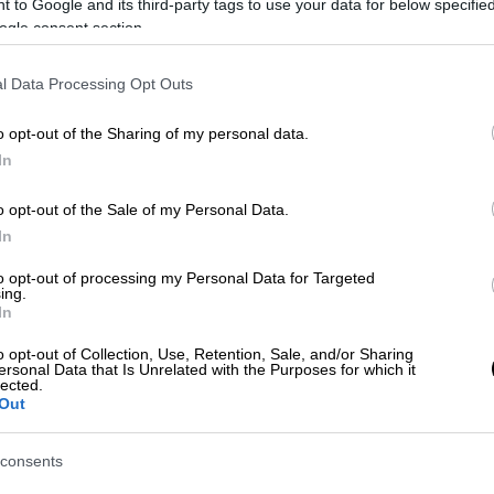
 to Google and its third-party tags to use your data for below specifi
»: Συγκλονίζει ο θρήνος μικρού
ogle consent section.
l Data Processing Opt Outs
o opt-out of the Sharing of my personal data.
ώρα
In
 επί μακρόν με
βιοδιασπώμενα
πλαστικά
,
o opt-out of the Sale of my Personal Data.
 Αναδυόμενης Ύλης RIKEN και το
In
νέο τους υλικό διασπάται πολύ πιο γρήγορα
to opt-out of processing my Personal Data for Targeted
ing.
In
, κοντά στο
Τόκιο
, η ομάδα παρουσίασε ένα
o opt-out of Collection, Use, Retention, Sale, and/or Sharing
ζεται σε ένα δοχείο με αλμυρό νερό αφού
ersonal Data that Is Unrelated with the Purposes for which it
lected.
Out
ρή σχέδια για
εμπορευματοποίηση
, ο
consents
 δήλωσε ότι η έρευνά τους έχει