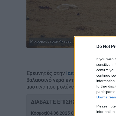
Μικροπλαστικά/Pixabay
Do Not Pr
Προσθέστε
If you wish 
sensitive in
confirm you
Ερευνητές στην
Ιαπωνία
δημιούργησα
continue se
θαλασσινό νερό εντός ωρών
προσφέρο
information 
μάστιγα που μολύνει τους ωκεανούς κ
further disc
participants
Downstream 
ΔΙΑΒΑΣΤΕ ΕΠΙΣΗΣ
Please note
information 
Κόσμος
|
04.06.2025 09:38