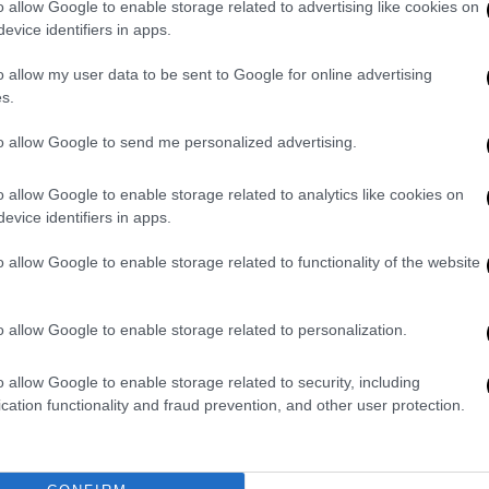
 συμπεριλαμβανομένου του τομέα των
o allow Google to enable storage related to advertising like cookies on
evice identifiers in apps.
o allow my user data to be sent to Google for online advertising
 να αναπτύξουν καινοτόμες λύσεις για την
s.
οβλήτων, μια προσπάθεια που
ισθητοποίησης όπως η Παγκόσμια Ημέρα
to allow Google to send me personalized advertising.
o allow Google to enable storage related to analytics like cookies on
c that dissolves in seawater within hours
evice identifiers in apps.
o allow Google to enable storage related to functionality of the website
mes)
June 4, 2025
o allow Google to enable storage related to personalization.
να τριπλασιαστεί έως το 2040, σύμφωνα με
ρογράμματος των Ηνωμένων Εθνών,
o allow Google to enable storage related to security, including
τρικούς τόνους αποβλήτων στους
cation functionality and fraud prevention, and other user protection.
ν τον πλανήτη στον οποίο θα ζήσουν
. Είναι