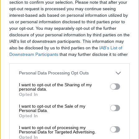
section to confirm your selection. Please note that after your
opt-out request is processed you may continue seeing
interest-based ads based on personal information utilized by
Προσθέστε το ΕΘΝΟΣ στη Google
us or personal information disclosed to third parties prior to
your opt-out. You may separately opt-out of the further
Η
πλειοψηφία
των
Γάλλων
δηλώνει,
disclosure of your personal information by third parties on the
IAB’s list of downstream participants. This information may
σύμφωνα με
δημοσκόπηση
της
εταιρίας
also be disclosed by us to third parties on the
IAB’s List of
Elabe
, ότι κατά τους τελευταίους μήνες, σε
Downstream Participants
that may further disclose it to other
σχέση με την διαχείριση των οικονομικών
third parties.
τους, υ
ποχρεώθηκαν «να σφίξουν το
Please note that this website/app uses one or more Google
Personal Data Processing Opt Outs
ζωνάρι»
.
services and may gather and store information including but
not limited to your visit or usage behaviour. You may click to
I want to opt-out of the Sharing of my
personal data.
grant or deny consent to Google and its third-party tags to
ΔΙΑΒΑΣΤΕ ΕΠΙΣΗΣ
Opted In
use your data for below specified purposes in below Google
consent section.
I want to opt-out of the Sale of my
Κόσμος
|
06.06.2025 16:30
Personal Data.
Στα «μαχαίρια» Τραμπ και Μασκ:
Opted In
Ακυρώθηκε η μεταξύ τους
I want to opt-out of processing my
επικοινωνία – Ξεκινά «εμφύλιος» με
Personal Data for Targeted Advertising.
Opted In