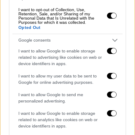
απρόβλεπτες συνέπειες
I want to opt-out of Collection, Use,
Retention, Sale, and/or Sharing of my
Personal Data that Is Unrelated with the
Purposes for which it was collected.
Opted Out
Σε τι έκαναν περικοπές
Google consents
Το
50% δηλώνει «λίγο» ενώ το 30%
«αρκετά»
. Σύμφωνα με την ίδια
I want to allow Google to enable storage
related to advertising like cookies on web or
δημοσκόπηση
, το
45% των ερωτηθέντων
device identifiers in apps.
δηλώνει πως αναγκάστηκε να κάνει
περικοπές σχετικές με τις διακοπές και τα
I want to allow my user data to be sent to
ταξίδια, το 41% σε σχέση με τα εστιατόρια
Google for online advertising purposes.
τα θέατρα και τους κινηματογράφους, το
I want to allow Google to send me
38% σε σχέση με τις αγορές γενικώς, το 33%
personalized advertising.
σε σχέση με τις αγορές τροφίμων και το 27%
I want to allow Google to enable storage
σε σχέση με την θέρμανση της κατοικίας.
related to analytics like cookies on web or
Μόνο το 23% των ερωτηθέντων δήλωσε
device identifiers in apps.
πως δεν έκανε καμία περικοπή δαπανών