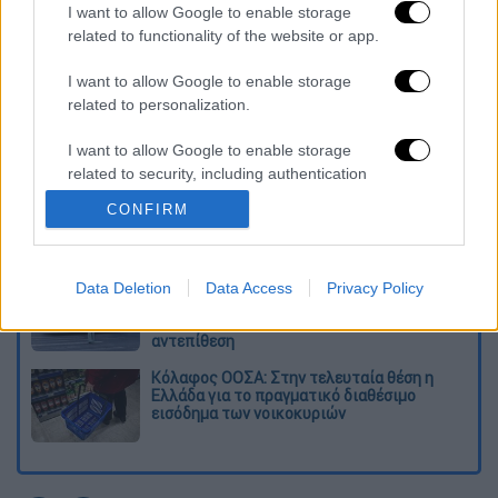
τους τελευταίους μήνες.
I want to allow Google to enable storage
related to functionality of the website or app.
Διαβάστε ακόμη
I want to allow Google to enable storage
related to personalization.
Δημιούργησαν με AI νέους ιούς μέσα σε
λίγες ώρες - Γιατί προβληματίζονται οι
επιστήμονες
I want to allow Google to enable storage
related to security, including authentication
Σαν το τρομακτικό It: 15χρονο ντυμένος
functionality and fraud prevention, and other
CONFIRM
κλόουν μαχαίρωσε μέχρι θανάτου
user protection.
ηλικιωμένο - Τον κατέγραψε κάμερα
«Πόλεμος» για τους χρόνους των
Data Deletion
Data Access
Privacy Policy
δρομολογίων: Τα σωματεία απαντούν στις
καταγγελίες, οι παρατάξεις περνούν στην
αντεπίθεση
Κόλαφος ΟΟΣΑ: Στην τελευταία θέση η
Ελλάδα για το πραγματικό διαθέσιμο
εισόδημα των νοικοκυριών