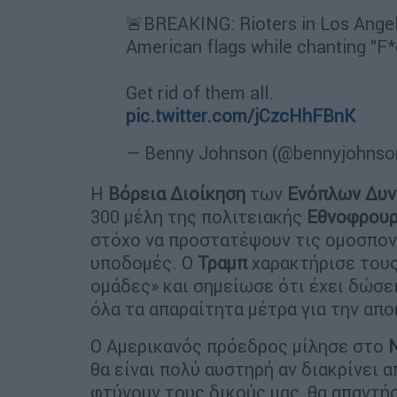
🚨BREAKING: Rioters in Los Angeles
American flags while chanting “F
Get rid of them all.
pic.twitter.com/jCzcHhFBnK
— Benny Johnson (@bennyjohnso
Η
Βόρεια Διοίκηση
των
Ενόπλων Δυ
300 μέλη της πολιτειακής
Εθνοφρου
στόχο να προστατέψουν τις ομοσπονδ
υποδομές. Ο
Τραμπ
χαρακτήρισε τους
ομάδες» και σημείωσε ότι έχει δώσε
όλα τα απαραίτητα μέτρα για την απ
Ο Αμερικανός πρόεδρος μίλησε στο
θα είναι πολύ αυστηρή αν διακρίνει 
φτύνουν τους δικούς μας, θα απαντή