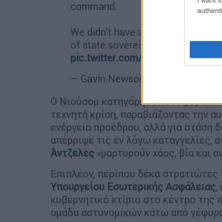
command.
authenti
We didn’t have a problem until Tru
of state sovereignty — inflaming 
pic.twitter.com/tOtA5dcfxc
— Gavin Newsom (@GavinNewso
Ο Νιούσομ κατηγόρησε τον Αμερικανό
τεχνητή κρίση, παραβιάζοντας την αυ
ενέργεια προέδρου, αλλά για στάση δ
απέρριψε τις εν λόγω καταγγελίες, 
Άντζελες
«μαρτυρούν χάος, βία και α
Επιπλέον, περίπου δέκα στρατιώτες
Υπουργείου Εσωτερικής Ασφάλειας
,
κυβερνητικό κτίριο στο κέντρο της 
ομάδα αστυνομικών κάτω από γέφυρα