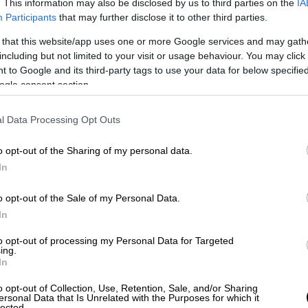
ν με
δακρυγόνα
και
κρότου λάμψης
. Στη
. This information may also be disclosed by us to third parties on the
IA
αν να μπλοκάρουν λεωφορεία μεταφοράς
Participants
that may further disclose it to other third parties.
ώθηκαν φωνάζοντας συνθήματα εναντίον
 that this website/app uses one or more Google services and may gath
 να συλλαμβάνονται μετά από εκκλήσεις για
including but not limited to your visit or usage behaviour. You may click 
 to Google and its third-party tags to use your data for below specifi
ogle consent section.
l Data Processing Opt Outs
o opt-out of the Sharing of my personal data.
In
o opt-out of the Sale of my Personal Data.
In
to opt-out of processing my Personal Data for Targeted
ing.
In
o opt-out of Collection, Use, Retention, Sale, and/or Sharing
ersonal Data that Is Unrelated with the Purposes for which it
lected.