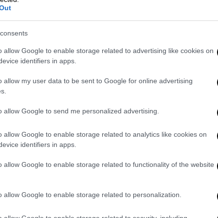
Out
consents
o allow Google to enable storage related to advertising like cookies on
evice identifiers in apps.
τα καλύτερα λόγια για την
Εθνοφρουρά
,
 και τον δήμαρχο της περιοχής, κάνοντας
o allow my user data to be sent to Google for online advertising
ροειδοποίησε ότι απαγορεύονται οι μάσκες
s.
 οι ακτιβιστές δεν θα γίνουν ανεκτοί.
to allow Google to send me personalized advertising.
Καλιφόρνια
,
Γκάβιν Νιούσομ
, ο οποίος
o allow Google to enable storage related to analytics like cookies on
ισε ότι ζήτησε την άμεση ανάκληση της
evice identifiers in apps.
00 μελών της
Εθνοφρουράς
στο
Λος
όφαση είναι αντισυνταγματική και
o allow Google to enable storage related to functionality of the website
o allow Google to enable storage related to personalization.
mp Administration rescind their unlawful
les county and return them to my
o allow Google to enable storage related to security, including