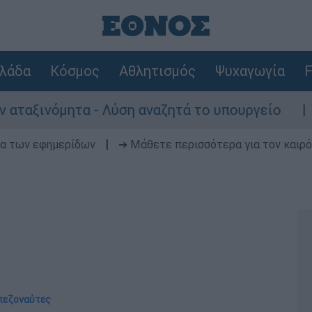
λάδα
Κόσμος
Αθλητισμός
Ψυχαγωγία
F
τα - Λύση αναζητά το υπουργείο
«Το σπίτ
δα των εφημερίδων
|
➔ Μάθετε περισσότερα για τον καιρό
 πεζοναύτες