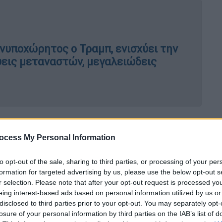
νυποχώρητος ο Τραμπ, ενισχύει την
εις μεταναστών, μεγαλειώδεις
ης
ν πόλη στάλθηκαν στρατιώτες της
79
γαλύτερη μονάδα στην
Καλιφόρνια
, με τον
ocess My Personal Information
atch
,
Κένεθ Ροθ
, να επισημαίνει ότι είναι η
μερικανός πρόεδρος διατάσσει ανάπτυξη
to opt-out of the sale, sharing to third parties, or processing of your per
formation for targeted advertising by us, please use the below opt-out s
υβερνήτη της πολιτείας.
r selection. Please note that after your opt-out request is processed y
eing interest-based ads based on personal information utilized by us or
μεγάλη ισπανόφωνη
και
μεταναστευτική
disclosed to third parties prior to your opt-out. You may separately opt-
στυνομική παρουσία. Η τοπική αστυνομία
losure of your personal information by third parties on the IAB’s list of