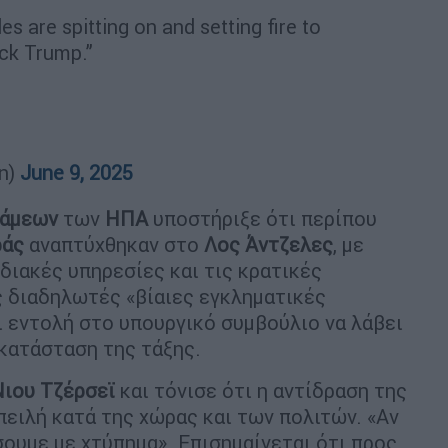
 are spitting on and setting fire to
*ck Trump.”
n)
June 9, 2025
νάμεων
των
ΗΠΑ
υποστήριξε ότι περίπου
ράς
αναπτύχθηκαν στο
Λος Άντζελες
, με
ιακές υπηρεσίες και τις κρατικές
 διαδηλωτές «βίαιες εγκληματικές
ι εντολή στο υπουργικό συμβούλιο να λάβει
οκατάσταση της τάξης.
Νιου Τζέρσεϊ
και τόνισε ότι η αντίδραση της
απειλή κατά της χώρας και των πολιτών. «Αν
σουμε με χτύπημα». Επισημαίνεται ότι προς