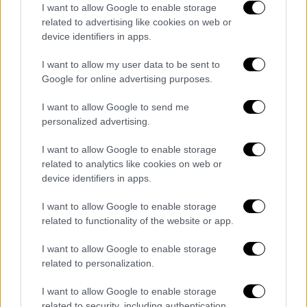
τον ισχυρισμό περί παράνομης εισόδου,
I want to allow Google to enable storage
επιβεβαιώνοντας ότι η ισραηλινή νομοθεσία
related to advertising like cookies on web or
device identifiers in apps.
δεν ισχύει γι' αυτούς, ότι η αποστολή τους
ήταν ανθρωπιστικής φύσης και ότι τόσο η
I want to allow my user data to be sent to
αναχαίτιση του σκάφους όσο και η κράτησή
Google for online advertising purposes.
τους είναι παράνομες.
I want to allow Google to send me
Όσοι αρνήθηκαν να υπογράψουν παραμένουν
personalized advertising.
υπό κράτηση και θα παρουσιαστούν ενώπιον
I want to allow Google to enable storage
δικαστηρίου
. Οι νομικοί σύμβουλοι θα
related to analytics like cookies on web or
υποστηρίξουν ότι η αναχαίτιση ήταν
device identifiers in apps.
παράνομη, οι κρατήσεις αυθαίρετες και ότι
I want to allow Google to enable storage
οι εθελοντές πρέπει να αφεθούν ελεύθεροι
related to functionality of the website or app.
χωρίς απέλαση. Η νομική ομάδα θα συνεχίσει
να απαιτεί να επιτραπεί στους εθελοντές να
I want to allow Google to enable storage
επιστρέψουν στο
Madleen
και να συνεχίσουν
related to personalization.
τη νόμιμη αποστολή τους στη Γάζα. Ωστόσο,
I want to allow Google to enable storage
γνωρίζουμε πολύ καλά ότι δεν υπάρχει
related to security, including authentication