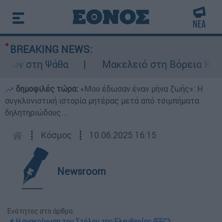
BREAKING NEWS:
ων στη Ψάθα
Μακελειό στη Βόρεια Καρολίν
δημοφιλές τώρα:
«Μου έδωσαν έναν μήνα ζωής»: Η
συγκλονιστική ιστορία μητέρας μετά από τσιμπήματα
δηλητηριώδους...
┋
Κόσμος
┋
10.06.2025 16:15
Newsroom
Ενότητες στο άρθρο:
📌 H ανακοίνωση του Στόλου της Ελευθερίας (FFC):