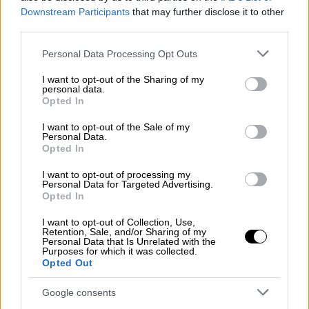
Downstream Participants
that may further disclose it to other
συμβούλων που κανόνισε το δίκτυο και ο
third parties.
Γιάνις Μαμντί, δημοσιογράφος από τη Γαλλία,
εκπροσωπείται από ιδιώτη δικηγόρο.
Please note that this website/app uses one or more Google
Personal Data Processing Opt Outs
services and may gather and store information including but
Σε κάθε έναν από τους εθελοντές δόθηκαν
not limited to your visit or usage behaviour. You may click to
I want to opt-out of the Sharing of my
personal data.
grant or deny consent to Google and its third-party tags to
δύο επιλογές: να υπογράψουν έγγραφα που
Opted In
use your data for below specified purposes in below Google
συναινούν στην απέλαση ή να παραμείνουν
consent section.
I want to opt-out of the Sale of my
υπό κράτηση και να παρουσιαστούν ενώπιον
Personal Data.
Opted In
δικαστηρίου. Το
FFC
είχε ενθαρρύνει
ορισμένους εθελοντές, αν τους δινόταν η
I want to opt-out of processing my
Personal Data for Targeted Advertising.
δυνατότητα επιλογής, να συμφωνήσουν στην
Opted In
ταχεία απέλαση προκειμένου να
αποκατασταθεί η πρόσβαση στην
I want to opt-out of Collection, Use,
Retention, Sale, and/or Sharing of my
επικοινωνία -συμπεριλαμβανομένης της
Personal Data that Is Unrelated with the
Purposes for which it was collected.
δυνατότητας να μιλούν ελεύθερα και να
Opted Out
υπερασπίζονται τους συναδέλφους τους.
Google consents
Όλοι τους αμφισβήτησαν ρητά και εγγράφως