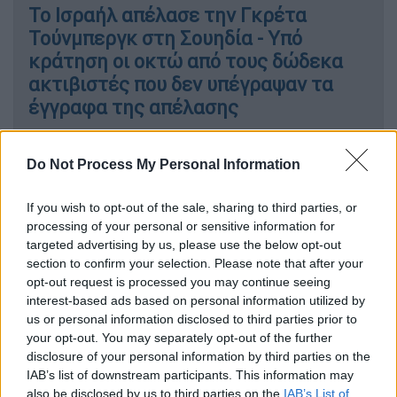
Το Ισραήλ απέλασε την Γκρέτα
Τούνμπεργκ στη Σουηδία - Υπό
κράτηση οι οκτώ από τους δώδεκα
ακτιβιστές που δεν υπέγραψαν τα
έγγραφα της απέλασης
Do Not Process My Personal Information
H ανακοίνωση του Στόλου της
If you wish to opt-out of the sale, sharing to third parties, or
Ελευθερίας (FFC):
processing of your personal or sensitive information for
targeted advertising by us, please use the below opt-out
Περίπου 24 ώρες αφότου χάθηκε η επαφή με
section to confirm your selection. Please note that after your
τους συναδέλφους μας στο
Madleen
,
οι
opt-out request is processed you may continue seeing
δικηγόροι της Adalah κατάφεραν να
interest-based ads based on personal information utilized by
us or personal information disclosed to third parties prior to
συναντηθούν με 10 από τους 12 απαχθέντες.
your opt-out. You may separately opt-out of the further
Δύο από τους 12 - ο Ομάρ Φαγιάντ,
disclosure of your personal information by third parties on the
δημοσιογράφος του Al Jazeera,
IAB’s list of downstream participants. This information may
εκπροσωπείται ξεχωριστά μέσω νομικών
also be disclosed by us to third parties on the
IAB’s List of