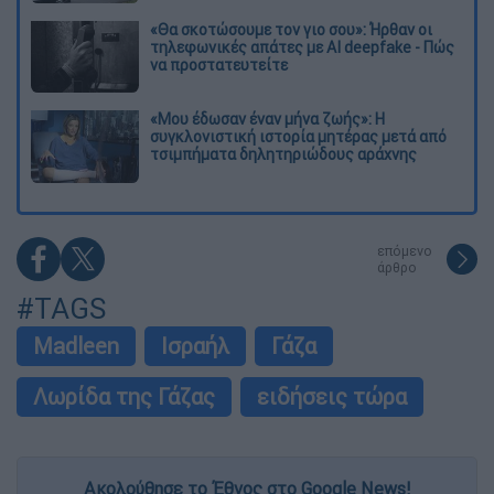
«Θα σκοτώσουμε τον γιο σου»: Ήρθαν οι
τηλεφωνικές απάτες με AI deepfake - Πώς
να προστατευτείτε
«Μου έδωσαν έναν μήνα ζωής»: Η
συγκλονιστική ιστορία μητέρας μετά από
τσιμπήματα δηλητηριώδους αράχνης
επόμενο
άρθρο
#TAGS
Madleen
Ισραήλ
Γάζα
Λωρίδα της Γάζας
ειδήσεις τώρα
Ακολούθησε το Έθνος στο Google News!