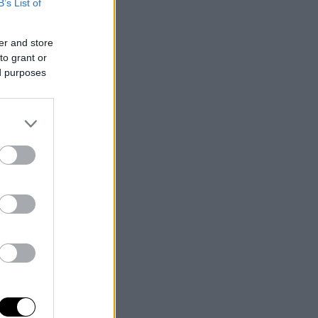
B’s List of
er and store
to grant or
ed purposes