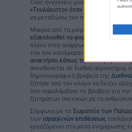
τους συγγενείς μου», λέει ο ίδιος σ
authenti
«Τουλάχιστον όταν ήμουν στη Γάζα έ
να μεταδώσω τον πόνο του λαού, τις 
Μακριά από τα μικρόφωνα και τις κά
εξακολουθεί να φορά νάρθηκα
στο τρ
πλέον στην ανάρρωσή του ίδιου, αλλ
του που κατάφεραν να φύγουν από τη 
ανακτήσει κάπως την αίσθηση του δ
απευθύνεται σε διεθνή ακροατήρια, 
δημοσιογραφικά βραβεία της
Διεθνο
ζήτησε από τον κόσμο να δείξει αλλ
όσο παραλάμβανε το βραβείο για την
ζητημάτων σχετικών με τα ανθρώπιν
Σύμφωνα με το
Σωματείο των Παλαι
των
ισραηλινών επιθέσεων,
τουλάχισ
εργαζόμενοι στα μέσα ενημέρωσης έ