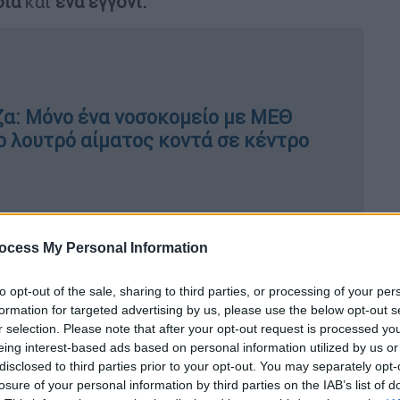
διά
και
ένα εγγόνι.
α: Μόνο ένα νοσοκομείο με ΜΕΘ
έο λουτρό αίματος κοντά σε κέντρο
ικές τραγωδίες, ο παλαιστίνιος
ocess My Personal Information
μή
να παίρνει τη θέση του μπροστά στις
to opt-out of the sale, sharing to third parties, or processing of your per
σει τα νέα από τη Γάζα. Επέστρεψε στη
formation for targeted advertising by us, please use the below opt-out s
ατο της συζύγου του, δύο παιδιών του και
r selection. Please note that after your opt-out request is processed y
σκοτώθηκαν από ισραηλινή αεροπορική
eing interest-based ads based on personal information utilized by us or
πτά εβδομάδες αργότερα,
έδειξε την ίδια
disclosed to third parties prior to your opt-out. You may separately opt-
losure of your personal information by third parties on the IAB’s list of
υ
τραυματίστηκε ο ίδιος και σκοτώθηκε ο