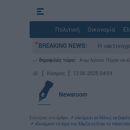
Πολιτική
Οικονομία
Ελ
ία αεροσκάφη
BREAKING NEWS:
Η «ακτινογραφία» της κατασ
δημοφιλές τώρα:
Άνω Λιόσια: Πήγαν να κ
┋
Κόσμος
┋
12.06.2025 04:59
Newsroom
Ενότητες στο άρθρο:
📌 «Ακόμα κι αν θέλεις να ξεφύγ
📌 «Ευχόμουν το αίμα του Χάμζα να ήταν το τελευταί