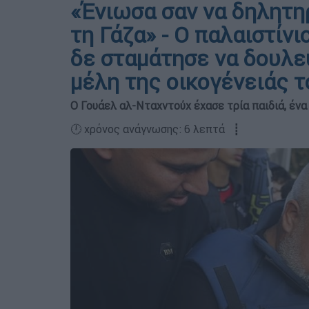
«Ένιωσα σαν να δηλητη
τη Γάζα» - Ο παλαιστίν
δε σταμάτησε να δουλε
μέλη της οικογένειάς τ
Ο Γουάελ αλ-Νταχντούχ έχασε τρία παιδιά, ένα 
🕛 χρόνος ανάγνωσης: 6 λεπτά ┋