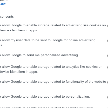
Out
consents
o allow Google to enable storage related to advertising like cookies on
evice identifiers in apps.
o allow my user data to be sent to Google for online advertising
s.
νι και τη σύζυγό του από τις επιθέσεις του Ισραήλ
to allow Google to send me personalized advertising.
πεισε να φύγει από τη Γάζα.
Ο Νταχντούχ
ει σε όλο τον κόσμο για να μιλήσει για τον
o allow Google to enable storage related to analytics like cookies on
θεί να δυσκολεύεται γνωρίζοντας ότι δεν
evice identifiers in apps.
έλφων
που παραμένουν υπό τον κίνδυνο για
o allow Google to enable storage related to functionality of the website
νιωσα σαν να δηλητηριάστηκα όταν έφυγα
ν υπερβολή να πω ότι συχνά, μου είναι πιο
ά κάθε φορά που βλέπω πλάνα από
o allow Google to enable storage related to personalization.
ημοσιογράφους, τον λαό της Παλαιστίνης,
o allow Google to enable storage related to security, including