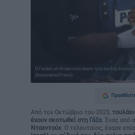
Ο Γουάελ αλ-Νταχντούχ έχασε τρία παιδιά, ένα εγγό
(Associated Press)
Προσθέστε
Από τον Οκτώβριο του 2023,
τουλάχι
έχουν σκοτωθεί στη
Γάζα
. Ένας από 
Νταχντούχ
. Ο τελευταίος, έχασε επί