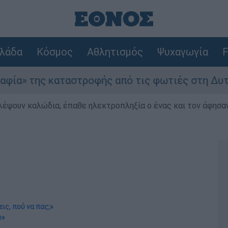
λάδα
Κόσμος
Αθλητισμός
Ψυχαγωγία
F
τροφής από τις φωτιές στη Δυτική Αττική - Οι 
λέψουν καλώδια, έπαθε ηλεκτροπληξία ο ένας και τον άφησα
εις, πού να πας;»
ο»