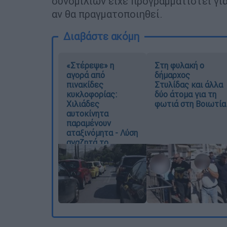
συνομιλιών είχε προγραμματιστεί για
αν θα πραγματοποιηθεί.
Διαβάστε ακόμη
«Στέρεψε» η
Στη φυλακή ο
αγορά από
δήμαρχος
πινακίδες
Στυλίδας και άλλα
κυκλοφορίας:
δύο άτομα για τη
Χιλιάδες
φωτιά στη Βοιωτία
αυτοκίνητα
παραμένουν
αταξινόμητα - Λύση
αναζητά το
υπουργείο