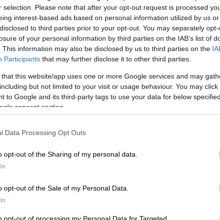
πό τις συνεχιζόμενες επιθέσεις με
r selection. Please note that after your opt-out request is processed y
ίζεται. Ο Γενικός Διευθυντής της
eing interest-based ads based on personal information utilized by us or
ιας (IAEA), Ραφαέλ Μαριάνο Γκρόσι,
disclosed to third parties prior to your opt-out. You may separately opt-
υ ΟΗΕ την Παρασκευή ότι, παρότι το
losure of your personal information by third parties on the IAB’s list of
. This information may also be disclosed by us to third parties on the
IA
ην επιφάνεια του βασικού πυρηνικού
Participants
that may further disclose it to other third parties.
άφερε να διεισδύσει στους υπόγειους
πλουτισμός ουρανίου.
 that this website/app uses one or more Google services and may gath
including but not limited to your visit or usage behaviour. You may click 
 to Google and its third-party tags to use your data for below specifi
ogle consent section.
l Data Processing Opt Outs
ς στρατηγική τοποθεσία στα Στενά του
ταστροφικά» αντίποινα
o opt-out of the Sharing of my personal data.
In
o opt-out of the Sale of my Personal Data.
α το πυρηνικό πρόγραμμά
του Ιράν, αλλά τα
In
ε άλλες τοποθεσίες — όπως στην
Ισφαχάν
to opt-out of processing my Personal Data for Targeted