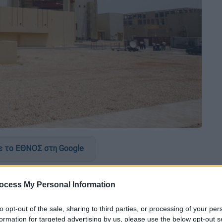
 το ΕΘΝΟΣ στη Google
πειες
των
χτυπημάτων,
που εξαπέλυσε το
ocess My Personal Information
ρηνικές εγκαταστάσεις στην
ιρανική
μμα
της χώρας.
to opt-out of the sale, sharing to third parties, or processing of your per
formation for targeted advertising by us, please use the below opt-out s