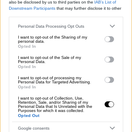
Νέο μπαράζ επιθέσεων μεταξύ Ιράν -
also be disclosed by us to third parties on the
IAB’s List of
Ισραήλ: «Πιέζει για συμφωνία ο
Downstream Participants
that may further disclose it to other
Τραμπ - Δεν διαπραγματεύεται
third parties.
δηλώνει η Τεχεράνη»
Please note that this website/app uses one or more Google
Personal Data Processing Opt Outs
services and may gather and store information including but
not limited to your visit or usage behaviour. You may click to
I want to opt-out of the Sharing of my
personal data.
grant or deny consent to Google and its third-party tags to
Opted In
use your data for below specified purposes in below Google
Η
αστυνομία
ανακοίνωσε ότι 36χρονος
consent section.
I want to opt-out of the Sale of my
έχασε τη ζωή του όταν έπεσε τοιχίο πάνω
Personal Data.
στο όχημα στο οποίο επέβαινε, στη συνοικία
Opted In
Ιντεπεντένσια
της περουβιανής
I want to opt-out of processing my
πρωτεύουσας.
Personal Data for Targeted Advertising.
Opted In
«Καλώ τους πολίτες να παραμείνουν
I want to opt-out of Collection, Use,
ήρεμοι», δήλωσε η πρόεδρος
Ντίνα
Retention, Sale, and/or Sharing of my
Personal Data that Is Unrelated with the
Μπολουάρτε
, θυμίζοντας πως δεν εκδόθηκε
Purposes for which it was collected.
Opted Out
προειδοποίηση για τσουνάμι. Βίντεο που
μεταδόθηκε από το τηλεοπτικό δίκτυο
Google consents