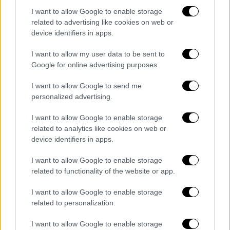
Latina εικονίζει κατολισθήσεις σε διάφορες
I want to allow Google to enable storage
κοινότητες στη Λίμα και στα περίχωρά της.
related to advertising like cookies on web or
device identifiers in apps.
«Οι δονήσεις έγιναν πιο αισθητές στη Λίμα
και στην Καγιάο. Μέχρι αυτή την ώρα δεν
I want to allow my user data to be sent to
έχουμε πληροφορίες για ζημιές ή θύματα»,
Google for online advertising purposes.
είπε στο Canal N ο πρόεδρος του
I want to allow Google to send me
ινστιτούτου γεωφυσικής του Περού, ο
personalized advertising.
Ερνάντο Ταβέρα
.
I want to allow Google to enable storage
Το
Περού
βρίσκεται πάνω στον λεγόμενο
related to analytics like cookies on web or
δακτύλιο της φωτιάς του Ειρηνικού
device identifiers in apps.
Ωκεανού, αχανή ζώνη έντονης ηφαιστειακής
I want to allow Google to enable storage
και σεισμικής δραστηριότητας που φθάνει
related to functionality of the website or app.
να εκτείνεται κατά μήκος των δυτικών
ακτών της αμερικανικής ηπείρου. Στη χώρα
I want to allow Google to enable storage
related to personalization.
καταγράφονται κάθε χρόνο εκατοντάδες
αισθητές σεισμικές δονήσεις.
I want to allow Google to enable storage