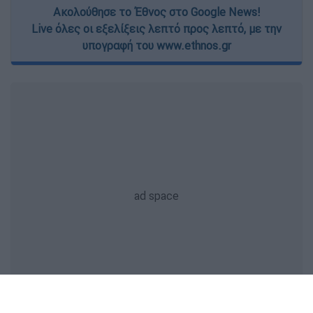
Ακολούθησε το Έθνος στο Google News!
Live όλες οι εξελίξεις λεπτό προς λεπτό, με την
υπογραφή του www.ethnos.gr