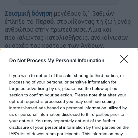
Σεισμική δόνηση
μεγέθους 6,1 βαθμών
έπληξε το
Περού
, στοιχίζοντας τη ζωή ενός
ανθρώπου στην πρωτεύουσα Λίμα και
προκαλώντας κατολισθήσεις, ανακοίνωσαν
οι αρχές του κράτους των Άνδεων.
Ο
σεισμός
καταγράφτηκε περί τις 11:35
Do Not Process My Personal Information
(τοπική ώρα· 19:35 ώρα Ελλάδας), περίπου 30
χιλιόμετρα νοτιοδυτικά της Καγιάο,
If you wish to opt-out of the sale, sharing to third parties, or
παραθαλάσσιας πόλης κάπου δέκα
processing of your personal or sensitive information for
targeted advertising by us, please use the below opt-out
χιλιόμετρα από τη
Λίμα
, σύμφωνα με το
section to confirm your selection. Please note that after your
περουβιανό εθνικό σεισμολογικό κέντρο.
opt-out request is processed you may continue seeing
interest-based ads based on personal information utilized by
us or personal information disclosed to third parties prior to
ΔΙΑΒΑΣΤΕ ΕΠΙΣΗΣ
your opt-out. You may separately opt-out of the further
disclosure of your personal information by third parties on the
Κόσμος
|
16.06.2025 06:40
IAB’s list of downstream participants. This information may