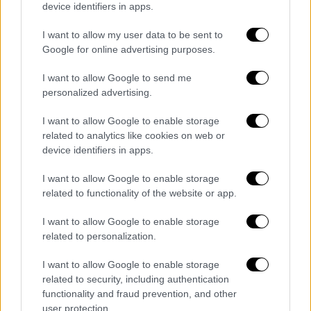
device identifiers in apps.
δημοτικός σύμβουλος Έλι Γκαρσία.
I want to allow my user data to be sent to
🚨🇲🇽 |
#URGENTE
Oaxaca, estado
Google for online advertising purposes.
fallido: Terroristas asesinaron a tiros
I want to allow Google to send me
a la alcaldesa de San Mateo Piñas,
personalized advertising.
Lilia Gema García, dentro del palacio
municipal.
I want to allow Google to enable storage
pic.twitter.com/8nXwGWq9WJ
related to analytics like cookies on web or
device identifiers in apps.
— La Derecha Diario México
I want to allow Google to enable storage
(@DerechaDiarioMX)
June 15, 2025
related to functionality of the website or app.
Ακόμη
δυο δημοτικοί σύμβουλοι
I want to allow Google to enable storage
τραυματίστηκαν, σύμφωνα με την αστυνομία.
related to personalization.
Σημειώνεται πως οι επιθέσεις εναντίον
I want to allow Google to enable storage
δημόσιων λειτουργών, αιρετών και
related to security, including authentication
functionality and fraud prevention, and other
πολιτικών αποτελούν ένα τρομαχτικά συχνό
user protection.