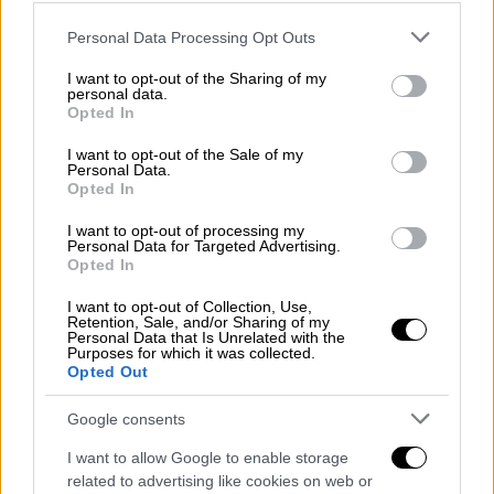
ΔΙΑΒΑΣΤΕ ΕΠΙΣΗΣ
Please note that this website/app uses one or more Google
Personal Data Processing Opt Outs
services and may gather and store information including but
not limited to your visit or usage behaviour. You may click to
I want to opt-out of the Sharing of my
Κόσμος
|
03.06.2025 23:15
personal data.
grant or deny consent to Google and its third-party tags to
Μεξικό: Πέντε αστυνομικοί νεκροί σε
Opted In
use your data for below specified purposes in below Google
ενέδρα στην Τσιάπας
consent section.
I want to opt-out of the Sale of my
Personal Data.
Opted In
Κόσμος
|
04.06.2025 08:32
I want to opt-out of processing my
Η Οδύσσεια της 4χρονης Σοφίας στις
Personal Data for Targeted Advertising.
ΗΠΑ: Κινδύνευε με απέλαση στο
Opted In
Μεξικό ενώ ήταν σοβαρά άρρωστη
I want to opt-out of Collection, Use,
Retention, Sale, and/or Sharing of my
Personal Data that Is Unrelated with the
Purposes for which it was collected.
Opted Out
Τέσσερις δράστες, κινούμενοι
με σκούτερ
,
Google consents
μπήκαν στο δημαρχείο και τη σκότωσαν
εισβάλλοντας στο γραφείο της, όπου
I want to allow Google to enable storage
related to advertising like cookies on web or
βρισκόταν επίσης το δεύτερο θύμα, ο