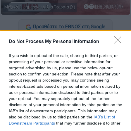
Μεξικό: Η δήμαρχος Λίλια Γκαρσία (X)
Προσθέστε το ΕΘΝΟΣ στη Google
Do Not Process My Personal Information
Σε σοκ βρίσκεται η πολιτεία Οαχάκα, του
νότιου
Μεξικού
, μετά τη στυγνή
δολοφονία
If you wish to opt-out of the sale, sharing to third parties, or
δημάρχου
χωριού, χθες την Κυριακή (15/06).
processing of your personal or sensitive information for
Η δήμαρχος έπεσε
νεκρή
από καταιγισμό
targeted advertising by us, please use the below opt-out
πυρών όταν τέσσερις ένοπλοι εισέβαλαν
section to confirm your selection. Please note that after your
στο γραφείο της στο δημαρχείο, όπου
opt-out request is processed you may continue seeing
interest-based ads based on personal information utilized by
σκότωσαν επίσης δημοτικό σύμβουλο,
us or personal information disclosed to third parties prior to
ανακοίνωσε η πολιτειακή αστυνομία.
your opt-out. You may separately opt-out of the further
disclosure of your personal information by third parties on the
Η δήμαρχος
Λίλια Γκαρσία
δολοφονήθηκε
IAB’s list of downstream participants. This information may
χθες το πρωί στην κοινότητα
Σαν Ματέο
also be disclosed by us to third parties on the
IAB’s List of
Πίνια
.
Downstream Participants
that may further disclose it to other
third parties.