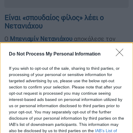
Είναι «σπουδαίος φίλος» λέει ο
Νετανιάχου
Ο
Μπενιαμίν Νετανιάχου
αποκάλεσε τον
Ντόναλντ Τραμπ «σπουδαίο φίλο του Ισραήλ»
και τον ευχαρίστησε που «υπερασπίστηκε
Do Not Process My Personal Information
τους ουρανούς του Ισραήλ».
If you wish to opt-out of the sale, sharing to third parties, or
Σε μια βιντεοσκοπημένη ομιλία προς το
processing of your personal or sensitive information for
έθνος, ο Ισραηλινός πρωθυπουργός δήλωσε
targeted advertising by us, please use the below opt-out
section to confirm your selection. Please note that after your
ότι ο ίδιος και ο Αμερικανός πρόεδρος
opt-out request is processed you may continue seeing
«
μιλούν συνεχώς
, συμπεριλαμβανομένης και
interest-based ads based on personal information utilized by
της χθεσινής νύχτας»
us or personal information disclosed to third parties prior to
your opt-out. You may separately opt-out of the further
«Είχαμε μια
πολύ θερμή συνομιλία
», είπε,
disclosure of your personal information by third parties on the
σύμφωνα με το
Sky News
.
IAB’s list of downstream participants. This information may
also be disclosed by us to third parties on the
IAB’s List of