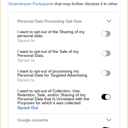
Downstream Participants
that may further disclose it to other
אנחנו ביום השישי למבצע ‘עם כלביא’.
third parties.
שולטים בשמי טהראן, מכים בגרעין
Please note that this website/app uses one or more Google
Personal Data Processing Opt Outs
services and may gather and store information including but
ובטילים, ורוח העם איתנה.
not limited to your visit or usage behaviour. You may click to
I want to opt-out of the Sharing of my
נחושים להביא את כל החטופים ולהכריע
personal data.
grant or deny consent to Google and its third-party tags to
Opted In
את חמאס.
use your data for below specified purposes in below Google
consent section.
I want to opt-out of the Sale of my
Personal Data.
יחד נילחם – ובעזרת השם, יחד ננצח.
Opted In
pic.twitter.com/eTBbIgtBZb
I want to opt-out of processing my
Personal Data for Targeted Advertising.
— Benjamin Netanyahu - בנימין נתניהו
Opted In
(@netanyahu)
June 18, 2025
I want to opt-out of Collection, Use,
Retention, Sale, and/or Sharing of my
Ο Νετανιάχου πρόσθεσε: «
Ελέγχουμε τον
Personal Data that Is Unrelated with the
Purposes for which it was collected.
εναέριο χώρο πάνω από την Τεχεράνη
.
Opted Out
Χτυπάμε το καθεστώς του Αγιατολάχ με
τεράστια δύναμη. Χτυπάμε τα πυρηνικά όπλα,
Google consents
τους πυραύλους, το αρχηγείο, τα σύμβολα