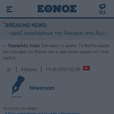
BREAKING NEWS:
ράζ προκλήσεων της Άγκυρας στο Αιγαίο: Εικον
δημοφιλές τώρα:
Σου καίει το μυαλό: Το Netflix έφερε
την ταινιάρα του Νόλαν που οι φαν έχουν κρυφό νο1 στην
καρδιά...
┋
Κόσμος
┋
19.06.2025 02:00
Newsroom
Ενότητες στο άρθρο:
📌 Είναι «σπουδαίος φίλος» λέει ο Νετανιάχου