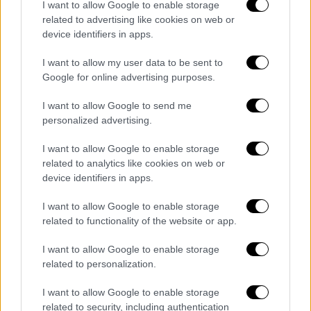
I want to allow Google to enable storage
της εξουσίας».
related to advertising like cookies on web or
device identifiers in apps.
Το Ιράν διατεθειμένο να αποδεχθεί
την πρόταση Τραμπ για συνομιλίες;
I want to allow my user data to be sent to
Google for online advertising purposes.
Η Τεχεράνη είναι
διατεθειμένη
να αποδεχτεί
I want to allow Google to send me
την
πρόταση
του Ντόναλντ
Τραμπ
να γίνουν
personalized advertising.
διμερείς συνομιλίες
σύντομα, ανέφερε χθες
Τετάρτη, στην ψηφιακή της έκδοση η
I want to allow Google to enable storage
related to analytics like cookies on web or
εφημερίδα New York Times, επικαλούμενη
device identifiers in apps.
ανώτερο Αμερικανό αξιωματούχο.
I want to allow Google to enable storage
Σύμφωνα με την πηγή της εφημερίδας, ο
related to functionality of the website or app.
υπουργός Εξωτερικών της Ισλαμικής
Δημοκρατίας Αμπάς Αραγτσί είναι
I want to allow Google to enable storage
related to personalization.
διατεθειμένος να συναντηθεί με τον ειδικό
απεσταλμένο της προεδρίας Στιβ Γουίτκοφ
I want to allow Google to enable storage
ή τον αντιπρόεδρο των ΗΠΑ Τζέι Ντι Βανς
related to security, including authentication