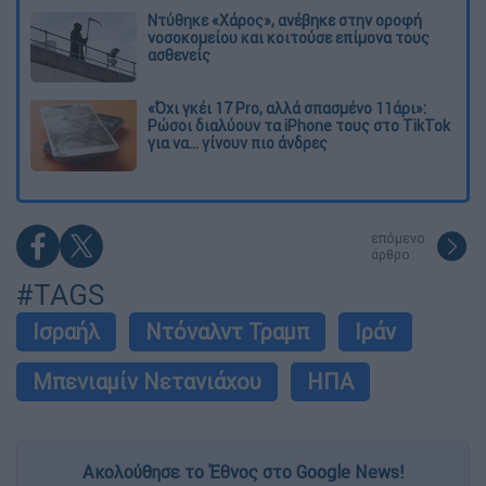
Ντύθηκε «Χάρος», ανέβηκε στην οροφή
νοσοκομείου και κοιτούσε επίμονα τους
ασθενείς
«Όχι γκέι 17 Pro, αλλά σπασμένο 11άρι»:
Ρώσοι διαλύουν τα iPhone τους στο TikTok
για να... γίνουν πιο άνδρες
επόμενο
άρθρο
#TAGS
Ισραήλ
Ντόναλντ Τραμπ
Ιράν
Μπενιαμίν Νετανιάχου
ΗΠΑ
Ακολούθησε το Έθνος στο Google News!