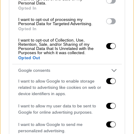
Personal Data.
Opted In
Αξιωματούχος του
τουρκικού Υπουργείου
Εξωτερικών
που μίλησε στο
Reuters
δήλωσε
I want to opt-out of processing my
Personal Data for Targeted Advertising.
ότι ο
Αρακτσί
θα έρθει στην
Τουρκία
το
Opted In
Σάββατο στο πλαίσιο της 51ης συνόδου του
I want to opt-out of Collection, Use,
Συμβουλίου Υπουργών Εξωτερικών του OIC.
Retention, Sale, and/or Sharing of my
Personal Data that Is Unrelated with the
Το όνομα του
Αρακτσί
περιλαμβάνεται
Purposes for which it was collected.
Opted Out
επίσης στο προσχέδιο του καταλόγου των
συμμετεχόντων.
Google consents
Σύμφωνα με πληροφορίες, στη συνάντηση θα
I want to allow Google to enable storage
συζητηθούν οι
ισραηλινές
επιθέσεις
στο
related to advertising like cookies on web or
device identifiers in apps.
Ιράν
, συμπεριλαμβανομένων των πυρηνικών
εγκαταστάσεων στο Χοντάμπ, για τις οποίες
I want to allow my user data to be sent to
ο ισραηλινός στρατός ισχυρίζεται ότι
Google for online advertising purposes.
στόχευαν έναν μερικώς κατασκευασμένο
I want to allow Google to send me
αντιδραστήρα βαρέος ύδατος που, σύμφωνα
personalized advertising.