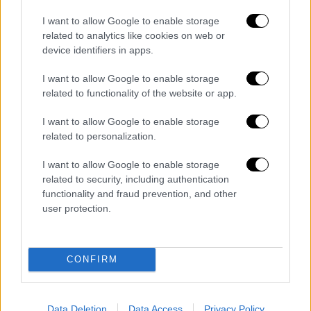
με τους ειδικούς, θα μπορούσε να παράγει
πλουτώνιο οπλικής ποιότητας.
I want to allow Google to enable storage
related to analytics like cookies on web or
Σύμφωνα με διπλωματική πηγή,
ο υπουργός
device identifiers in apps.
Εξωτερικών
Χακάν Φιντάν
θα καλέσει τις
I want to allow Google to enable storage
μουσουλμανικές χώρες να «ενωθούν ενάντια
related to functionality of the website or app.
στις χώρες που διαταράσσουν τη
σταθερότητα» στη συνάντηση. Αναφέρθηκε
I want to allow Google to enable storage
ότι ο Τούρκος πρόεδρος Ταγίπ Ερντογάν θα
related to personalization.
απευθύνει επίσης ομιλία.
I want to allow Google to enable storage
related to security, including authentication
Διαβάστε ακόμη
functionality and fraud prevention, and other
user protection.
«Δεν υπήρξε τεχνικό πρόβλημα»: Τι
κατέθεσαν οι δύο τραυματίες από τη
σύγκρουση των ελικοπτέρων στη Ψάθα
CONFIRM
Μακελειό στη Βόρεια Καρολίνα ύστερα από
πυροβολισμούς: Νεκροί και τραυματίες
Data Deletion
Data Access
Privacy Policy