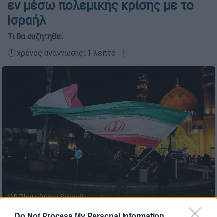
εν μέσω πολεμικής κρίσης με το
Ισραήλ
Τι θα συζητηθεί
🕛 χρόνος ανάγνωσης: 1 λεπτό ┋
(AP Photo/Vahid Salemi)
Do Not Process My Personal Information