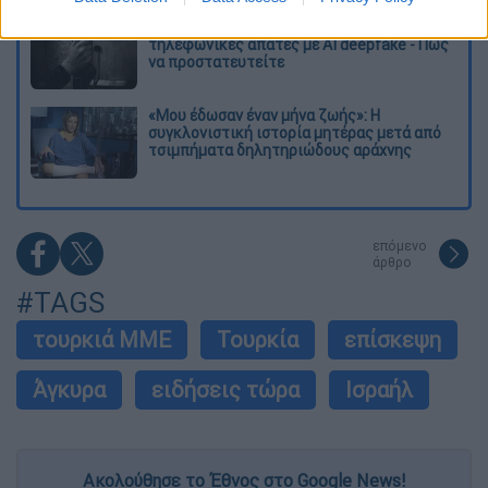
«Θα σκοτώσουμε τον γιο σου»: Ήρθαν οι
τηλεφωνικές απάτες με AI deepfake - Πώς
να προστατευτείτε
«Μου έδωσαν έναν μήνα ζωής»: Η
συγκλονιστική ιστορία μητέρας μετά από
τσιμπήματα δηλητηριώδους αράχνης
επόμενο
άρθρο
#TAGS
τουρκιά ΜΜΕ
Τουρκία
επίσκεψη
Άγκυρα
ειδήσεις τώρα
Ισραήλ
Ακολούθησε το Έθνος στο Google News!