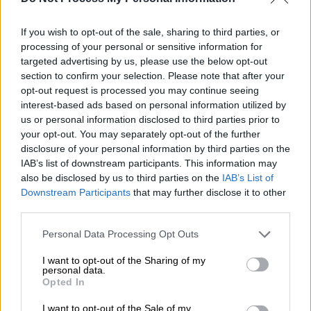
Προσθέστε το ΕΘΝΟΣ στη Google
If you wish to opt-out of the sale, sharing to third parties, or
processing of your personal or sensitive information for
O Ιρανός υπουργός Εξωτερικών,
Αμπάς
targeted advertising by us, please use the below opt-out
Αρακτσί
, θα παραστεί στην 51η σύνοδο του
section to confirm your selection. Please note that after your
Συμβουλίου Υπουργών Εξωτερικών του
opt-out request is processed you may continue seeing
interest-based ads based on personal information utilized by
Οργανισμού Ισλαμικής Συνεργασίας (OIC),
us or personal information disclosed to third parties prior to
που θα πραγματοποιηθεί στην Τουρκία
το
your opt-out. You may separately opt-out of the further
Σάββατο.
disclosure of your personal information by third parties on the
IAB’s list of downstream participants. This information may
also be disclosed by us to third parties on the
IAB’s List of
ΔΙΑΒΑΣΤΕ ΕΠΙΣΗΣ
Downstream Participants
that may further disclose it to other
third parties.
Κόσμος
|
19.06.2025 13:49
Please note that this website/app uses one or more Google
Ουκρανία κατά Ρωσίας: «Εδώ και 100
Personal Data Processing Opt Outs
services and may gather and store information including but
ημέρες απορρίπτουν την κατάπαυση
not limited to your visit or usage behaviour. You may click to
I want to opt-out of the Sharing of my
πυρός»
personal data.
grant or deny consent to Google and its third-party tags to
Opted In
use your data for below specified purposes in below Google
consent section.
I want to opt-out of the Sale of my