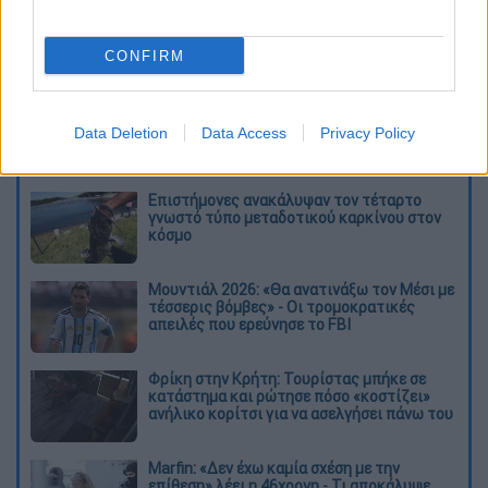
CONFIRM
Data Deletion
Data Access
Privacy Policy
Διαβάστε ακόμη
Επιστήμονες ανακάλυψαν τον τέταρτο
γνωστό τύπο μεταδοτικού καρκίνου στον
κόσμο
Μουντιάλ 2026: «Θα ανατινάξω τον Μέσι με
τέσσερις βόμβες» - Οι τρομοκρατικές
απειλές που ερεύνησε το FBI
Φρίκη στην Κρήτη: Τουρίστας μπήκε σε
κατάστημα και ρώτησε πόσο «κοστίζει»
ανήλικο κορίτσι για να ασελγήσει πάνω του
Marfin: «Δεν έχω καμία σχέση με την
επίθεση» λέει η 46χρονη - Τι αποκάλυψε