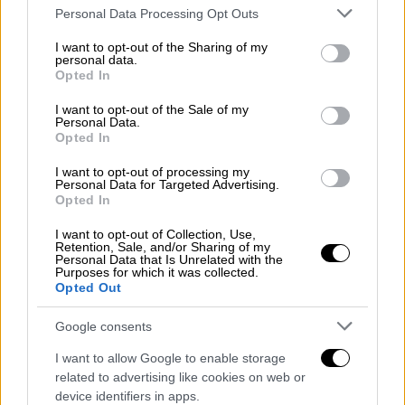
τρώγοντας κυριολεκτικά άμμο...
Please note that this website/app uses one or more Google
Personal Data Processing Opt Outs
services and may gather and store information including but
not limited to your visit or usage behaviour. You may click to
I want to opt-out of the Sharing of my
ΔΙΑΒΑΣΤΕ ΕΠΙΣΗΣ
personal data.
grant or deny consent to Google and its third-party tags to
Opted In
use your data for below specified purposes in below Google
Κόσμος
|
19.06.2025 17:35
consent section.
I want to opt-out of the Sale of my
Γάζα: Διαδρομές χιλιομέτρων για ένα
Personal Data.
Opted In
πιάτο φαγητό - Δεκάδες νεκροί για
άλλη μια μέρα
I want to opt-out of processing my
Personal Data for Targeted Advertising.
Opted In
I want to opt-out of Collection, Use,
Retention, Sale, and/or Sharing of my
«Χρειαζόμαστε αλεύρι.
Λυπηθείτε μας
, δεν
Personal Data that Is Unrelated with the
Purposes for which it was collected.
έχει μείνει καθόλου φαγητό.
Τρώμε άμμο
Opted Out
αντί για ψωμί
. Σας παρακαλώ δείξτε έλεος.
Ένα καρβέλι κοστίζει 5 ευρώ και είναι τόσο
Google consents
μικρό», λέει με δάκρυα στα μάτια και
I want to allow Google to enable storage
δείχνοντας το μέγεθος που δεν είναι ικανό
related to advertising like cookies on web or
να ταΐσει ούτε ένα βρέφος...
device identifiers in apps.