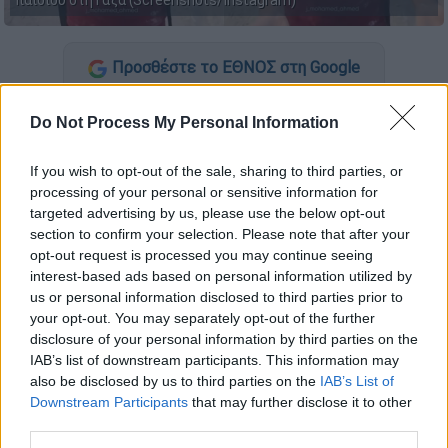
παιδιού στη Γάζα (Screenshots/Instagram)
Προσθέστε το ΕΘΝΟΣ στη Google
«
Τρώμε άμμο αντί για ψωμί
», λέει ένα
Do Not Process My Personal Information
παιδάκι στη
Γάζα
, όπου οι
άνθρωποι
λιμοκτονούν
καθημερινά και
δίνουν
If you wish to opt-out of the sale, sharing to third parties, or
processing of your personal or sensitive information for
πραγματική μάχη ακόμα και για ένα κομμάτι
targeted advertising by us, please use the below opt-out
ψωμί
.
section to confirm your selection. Please note that after your
opt-out request is processed you may continue seeing
Το παιδί περιγράφει όσα βιώνουν σε ένα
interest-based ads based on personal information utilized by
βίντεο - «γροθιά» στο στομάχι: «
Κάθε μέρα
us or personal information disclosed to third parties prior to
μάς λένε πως έρχονται φορτηγά
με
your opt-out. You may separately opt-out of the further
disclosure of your personal information by third parties on the
ανθρωπιστική βοήθεια, αλλά πάμε και
δεν
IAB’s list of downstream participants. This information may
βρίσκουμε τίποτα
. Τρώμε άμμο...
Δεν
also be disclosed by us to third parties on the
IAB’s List of
υπάρχει φαγητό
, καθόλου. Χρειαζόμαστε
Downstream Participants
that may further disclose it to other
αλεύρι», λέει με σπαρακτική φωνή και
third parties.