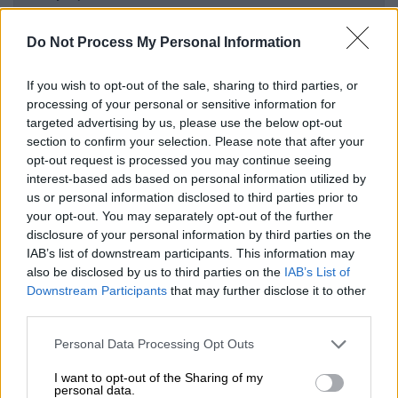
Θεαματικό διαζύγιο Τραμπ-Μασκ: O
Έλον ζήτησε... πολιτικό άσυλο από τη
Do Not Process My Personal Information
Ρωσία
If you wish to opt-out of the sale, sharing to third parties, or
processing of your personal or sensitive information for
targeted advertising by us, please use the below opt-out
section to confirm your selection. Please note that after your
«Το Ισραήλ τα πάει καλά στον πόλεμο
opt-out request is processed you may continue seeing
οπότε δεν θα σταματήσει και δεν θα
interest-based ads based on personal information utilized by
κάνει πίσω»
us or personal information disclosed to third parties prior to
your opt-out. You may separately opt-out of the further
disclosure of your personal information by third parties on the
Ο Αμερικανός πρόεδρος δεν είχε
IAB’s list of downstream participants. This information may
«ευχάριστα» νέα να πει κατά την άφιξή του
also be disclosed by us to third parties on the
IAB’s List of
στο
Μπέντμινστερ
του
Νιου Τζέρσεϊ
, αν και
Downstream Participants
that may further disclose it to other
αρχικά εμφανίστηκε αινιγματικός, όταν οι
third parties.
δημοσιογράφοι τον ρώτησαν για το σενάριο
Please note that this website/app uses one or more Google
Personal Data Processing Opt Outs
να επιτευχθεί
εκεχειρία
ανάμεσα σε
Ισραήλ
services and may gather and store information including but
και
Ιράν
. «Ίσως, ανάλογα με τις περιστάσεις»,
not limited to your visit or usage behaviour. You may click to
I want to opt-out of the Sharing of my
personal data.
grant or deny consent to Google and its third-party tags to