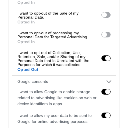
απάντησε χαρακτηριστικά και συνέχισε
Opted In
use your data for below specified purposes in below Google
λέγοντας πως «είναι λίγο δύσκολο να κάνεις
consent section.
I want to opt-out of the Sale of my
κάποιον να σταματήσει έναν πόλεμο. Το
Personal Data.
Ισραήλ
τα πάει πολύ καλά όσον αφορά τον
Opted In
πόλεμο και νομίζω ότι θα έλεγε κανείς ότι
I want to opt-out of processing my
το
Ιράν
τα πάει λιγότερο καλά».
Personal Data for Targeted Advertising.
Opted In
Το
Ιράν
έχει θέσει ως βασική προτεραιότητα
I want to opt-out of Collection, Use,
να σταματήσει τις επιθέσεις το
Ισραήλ
,
Retention, Sale, and/or Sharing of my
Personal Data that Is Unrelated with the
προκειμένου να καθίσει να συζητήσει για
Purposes for which it was collected.
Opted Out
ειρήνη, με τον
Τραμπ
να επισημαίνει ότι είναι
πολύ δύσκολο να ζητήσει από το
Τελ Αβίβ
να
Google consents
ρίξει τους τόνους. «Ο
Νετανιάχου
I want to allow Google to enable storage
ισχυρίζεται ότι το
Ιράν
δεν θέλει να μιλήσει
related to advertising like cookies on web or
με την Ευρώπη και γενικά το
Ισραήλ
τα πάει
device identifiers in apps.
αρκετά καλά σε αυτόν τον πόλεμο, οπότε
I want to allow my user data to be sent to
δεν βλέπω λόγο για να σταματήσει και να
Google for online advertising purposes.
κάνει πίσω».