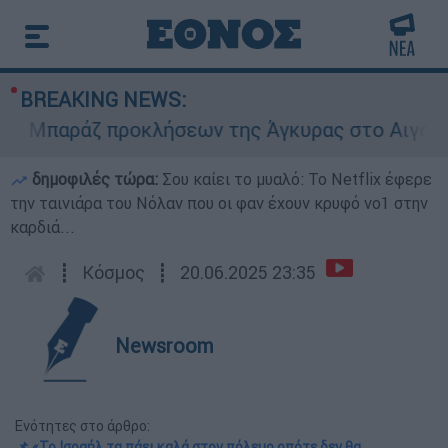
BREAKING NEWS:
Μπαράζ προκλήσεων της Άγκυρας στο Αιγαίο: Εικ
δημοφιλές τώρα:
Σου καίει το μυαλό: Το Netflix έφερε
την ταινιάρα του Νόλαν που οι φαν έχουν κρυφό νο1 στην
καρδιά...
┋
Κόσμος
┋
20.06.2025 23:35
Newsroom
Ενότητες στο άρθρο:
📌 «Το Ισραήλ τα πάει καλά στον πόλεμο οπότε δεν θα