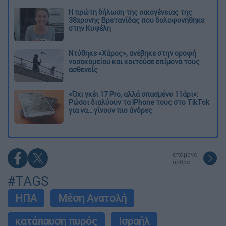
Η πρώτη δήλωση της οικογένειας της
38χρονης Βρετανίδας που δολοφονήθηκε
στην Κυψέλη
Ντύθηκε «Χάρος», ανέβηκε στην οροφή
νοσοκομείου και κοιτούσε επίμονα τους
ασθενείς
«Όχι γκέι 17 Pro, αλλά σπασμένο 11άρι»:
Ρώσοι διαλύουν τα iPhone τους στο TikTok
για να... γίνουν πιο άνδρες
επόμενο
άρθρο
#TAGS
ΗΠΑ
Μέση Ανατολή
κατάπαυση πυρός
Ισραήλ