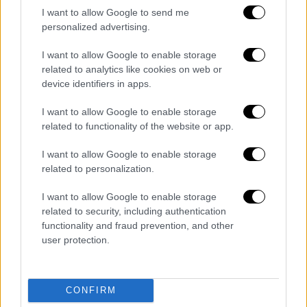
I want to allow Google to send me
«Το
Ιράν
δεν θέλει να μιλήσει με την
Ευρώπη
,
personalized advertising.
θέλει να μιλήσει μαζί μας και η
Ευρώπη
δεν
I want to allow Google to enable storage
μοιάζει να είναι σε θέση να βοηθήσει σε
related to analytics like cookies on web or
αυτό το σημείο», συμπλήρωσε στη συνέχεια.
device identifiers in apps.
Στη συνέχεια κλήθηκε να απαντήσει αν η
I want to allow Google to enable storage
απόφαση να πλήξει το
Ιράν
είναι η
related to functionality of the website or app.
μεγαλύτερη που έχει λάβει ως τώρα, ο
Τραμπ
I want to allow Google to enable storage
τόνισε πως «δεν θα μπορούσα να σας
related to personalization.
απαντήσω σε αυτό τώρα. Θα σας πω σε
περίπου έναν χρόνο από τώρα. Ποτέ δεν
I want to allow Google to enable storage
related to security, including authentication
ξέρεις για αυτές τις αποφάσεις».
functionality and fraud prevention, and other
user protection.
Σημειώνεται ότι νωρίτερα η εκπρόσωπος
του Υπουργείου Εξωτερικών των
ΗΠΑ
,
Τάμι
Μπρους
, υπογράμμισε ότι δεν μπορεί να
CONFIRM
κάνει εικασίες για το αν η
κυβέρνηση Τραμπ