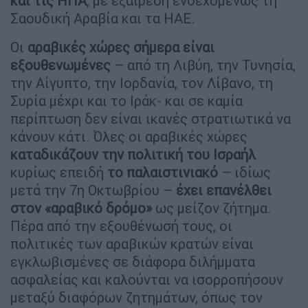
και τις ΗΠΑ
, με εξαίρεση ενδεχομένως τη
Σαουδική Αραβία και τα ΗΑΕ.
Οι
αραβικές χώρες σήμερα είναι
εξουθενωμένες
– από τη Λιβύη, την Τυνησία,
την Αίγυπτο, την Ιορδανία, τον Λίβανο, τη
Συρία μέχρι και το Ιράκ- και σε καμία
περίπτωση δεν είναι ικανές στρατιωτικά να
κάνουν κάτι. Όλες οι αραβικές χώρες
καταδικάζουν την πολιτική του Ισραήλ
κυρίως επειδή
το παλαιστινιακό
– ιδίως
μετά την 7η Οκτωβρίου –
έχει επανέλθει
στον «αραβικό δρόμο»
ως μείζον ζήτημα.
Πέρα από την εξουθένωσή τους, οι
πολιτικές των αραβικών κρατών είναι
εγκλωβισμένες σε διάφορα διλήμματα
ασφαλείας και καλούνται να ισορροπήσουν
μεταξύ διαφόρων ζητημάτων, όπως τον