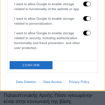
Ο
πόλεμος της Γάζας δεν συνδέεται
I want to allow Google to enable storage
αποκλειστικά με την εξόντωση της Χαμάς
related to functionality of the website or app.
αλλά εξυπηρετεί το ήδη
υφιστάμενο
ισραηλινό σχέδιο του εκτοπισμού ή και
I want to allow Google to enable storage
related to personalization.
αφανισμού των Παλαιστινίων.
Η
εξελισσόμενη γενοκτονία
αποτελεί
I want to allow Google to enable storage
προέκταση της εθνοκάθαρσης και, πλέον, και
related to security, including authentication
αυτή αποτελεί πτυχή του τραύματος του
functionality and fraud prevention, and other
user protection.
παλαιστινιακού λαού και της ταυτότητας
του.
«Τεράστια η ασυμμετρία ισχύος
CONFIRM
μεταξύ Παλαιστινιακής Αρχής και
ισραηλινής κυβέρνησης»
Data Deletion
Data Access
Privacy Policy
Ποιος είναι ο ρόλος σήμερα της
Παλαιστινιακής Αρχής; Πόσο «γειωμένη»
είναι στην κοινωνική της βάση;