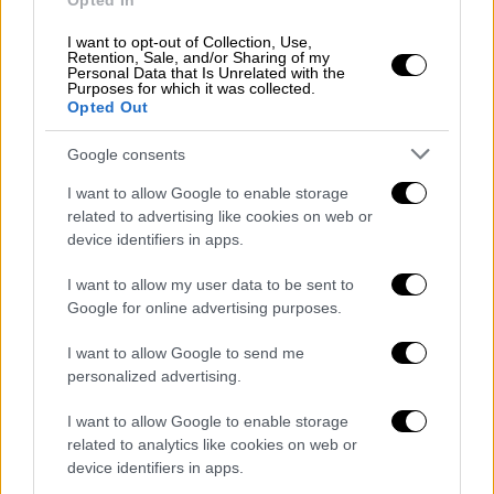
Opted In
την ζωή
2.2 εκατομμυρίων ανθρώπων,
είχε
I want to opt-out of Collection, Use,
χάσει τη νομιμοποίηση και την εμπιστοσύνη
Retention, Sale, and/or Sharing of my
Personal Data that Is Unrelated with the
των κατοίκων στη Γάζα. Ήδη από το 2017 και
Purposes for which it was collected.
έπειτα βλέπαμε συνέχεια
διαμαρτυρίες
Opted Out
εναντίον της Χαμάς.
Πολλοί αναλυτές
Google consents
πιστεύουν ότι η
7η Οκτωβρίου πήγαζε από
την επιθυμία της Χαμάς να επανακτήσει το
I want to allow Google to enable storage
related to advertising like cookies on web or
στάτους της
ως μια αντιστασιακή δύναμη
device identifiers in apps.
επαναφέροντας το Παλαιστινιακό Ζήτημα
στο διεθνές προσκήνιο. Ένα επιπλέον
I want to allow my user data to be sent to
στοιχείο που δεν πρέπει να παραβλεφθεί
Google for online advertising purposes.
είναι η συγκυρία που προέκυψε ιδίως σε
I want to allow Google to send me
σχέση με την
επέκταση των εποικισμών στη
personalized advertising.
Δυτική Όχθη,
στο πλαίσιο της οποίας
μετακινήθηκαν στρατιωτικές μονάδες από
I want to allow Google to enable storage
related to analytics like cookies on web or
τη Γάζα στη Δυτική Όχθη.
device identifiers in apps.