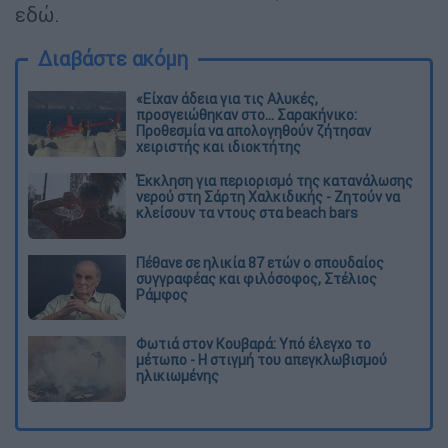
εδώ.
Διαβάστε ακόμη
«Είχαν άδεια για τις Αλυκές,
προσγειώθηκαν στο... Σαρακήνικο:
Προθεσμία να απολογηθούν ζήτησαν
χειριστής και ιδιοκτήτης
Έκκληση για περιορισμό της κατανάλωσης
νερού στη Σάρτη Χαλκιδικής - Ζητούν να
κλείσουν τα ντους στα beach bars
Πέθανε σε ηλικία 87 ετών ο σπουδαίος
συγγραφέας και φιλόσοφος, Στέλιος
Ράμφος
Φωτιά στον Κουβαρά: Υπό έλεγχο το
μέτωπο - Η στιγμή του απεγκλωβισμού
ηλικιωμένης