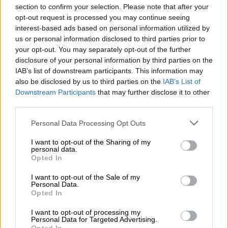
να εργαλειοποιείται το τραύμα του
section to confirm your selection. Please note that after your
Ολοκαυτώματος που προκάλεσε η Δύση
για
opt-out request is processed you may continue seeing
interest-based ads based on personal information utilized by
να δικαιολογηθεί η βία εναντίον των
us or personal information disclosed to third parties prior to
Παλαιστινίων τα τελευταία 77 χρόνια.
your opt-out. You may separately opt-out of the further
disclosure of your personal information by third parties on the
Σε κάθε περίπτωση,
η 7η Οκτωβρίου δεν
IAB’s list of downstream participants. This information may
έγινε εν κενώ.
Η Χαμάς αντιλαμβάνεται την
also be disclosed by us to third parties on the
IAB’s List of
επίθεση της 7ης Οκτωβρίου ως απάντηση
Downstream Participants
that may further disclose it to other
third parties.
στην ολοένα αυξανόμενη βία του Ισραήλ
ενάντιων των Παλαιστινίων, όχι μόνο στη
Please note that this website/app uses one or more Google
Personal Data Processing Opt Outs
Γάζα αλλά και στα υπόλοιπα κατεχόμενα
services and may gather and store information including but
not limited to your visit or usage behaviour. You may click to
I want to opt-out of the Sharing of my
εδάφη.
Δεν μπορούμε να απομονώσουμε την
personal data.
grant or deny consent to Google and its third-party tags to
7η Οκτωβρίου από την μακρά ιστορία βίας
Opted In
use your data for below specified purposes in below Google
και συνεχόμενης καταπίεσης.
Αλλά επίσης
consent section.
I want to opt-out of the Sale of my
δεν μπορούμε να παραλείψουμε τα πιθανά
Personal Data.
Opted In
«προσωπικά» κίνητρα της Χαμάς. Την
τελευταία δεκαετία
, λόγω της διαφθοράς
I want to opt-out of processing my
Personal Data for Targeted Advertising.
αλλά και της ανικανότητάς της να βελτιώσει