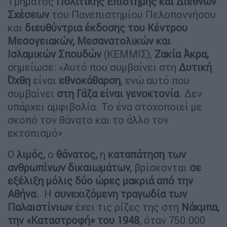
Τμήματος
Πολιτικής Επιστήμης και Διεθνών
Σχέσεων
του Πανεπιστημίου Πελοποννήσου
και
διευθύντρια έκδοσης του Κέντρου
Μεσογειακών, Μεσανατολικών και
Ισλαμικών Σπουδών
(ΚΕΜΜΙΣ),
Ζακία Άκρα,
σημείωσε: «Αυτό που συμβαίνει στη
Δυτική
Όχθη
είναι
εθνοκάθαρση
, ενώ αυτό που
συμβαίνει
στη Γάζα είναι γενοκτονία
. Δεν
υπάρχει αμφιβολία. Το ένα στοχοποιεί με
σκοπό τον θάνατο και το άλλο τον
εκτοπισμό».
Ο
λιμός,
ο
θάνατος,
η
καταπάτηση των
ανθρωπίνων δικαιωμάτων,
βρίσκονται
σε
εξέλιξη μόλις δύο ώρες μακριά από την
Αθήνα.
Η
συνεχιζόμενη τραγωδία των
Παλαιστίνιων
έχει τις ρίζες της στη
Νάκμπα,
την «Καταστροφή» του 1948
, όταν 750.000