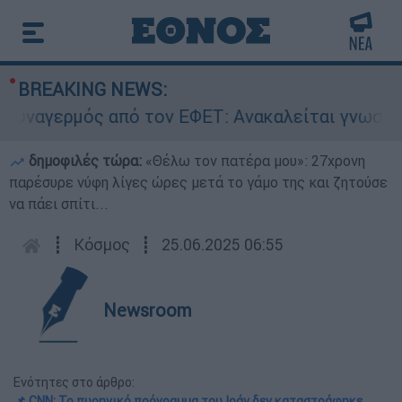
BREAKING NEWS:
γερμός από τον ΕΦΕΤ: Ανακαλείται γνωστή μαρμ
δημοφιλές τώρα:
«Θέλω τον πατέρα μου»: 27χρονη
παρέσυρε νύφη λίγες ώρες μετά το γάμο της και ζητούσε
να πάει σπίτι...
┋
Κόσμος
┋
25.06.2025 06:55
Newsroom
Ενότητες στο άρθρο:
📌 CNN: Το πυρηνικό πρόγραμμα του Ιράν δεν καταστράφηκε