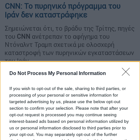
CNN: Το πυρηνικό πρόγραμμα του
Ιράν δεν καταστράφηκε
Σημειώνεται ότι, το βράδυ της Τρίτης, πηγές
του
CNN
ανέτρεπαν το αφήγημα του
Ντόναλντ Τραμπ σχετικά με ολοσχερή
καταστροφή των πυρηνικών εγκαταστάσεων
του Ιράν.
Σύμφωνα με το αμερικανικό δίκτυο, μια
Do Not Process My Personal Information
πρώτη εκτίμηση των αμερικανικών
If you wish to opt-out of the sale, sharing to third parties, or
μυστικών υπηρεσιών δείχνει ότι τα
processing of your personal or sensitive information for
αεροπορικά πλήγματα των ΗΠΑ σε τρεις από
targeted advertising by us, please use the below opt-out
τις πυρηνικές εγκαταστάσεις του Ιράν, το
section to confirm your selection. Please note that after your
περασμένο Σαββατοκύριακο, δεν
opt-out request is processed you may continue seeing
κατέστρεψαν τα βασικά στοιχεία του
interest-based ads based on personal information utilized by
us or personal information disclosed to third parties prior to
πυρηνικού προγράμματος της Τεχεράνης,
your opt-out. You may separately opt-out of the further
αλλά κατά πάσα πιθανότατα το