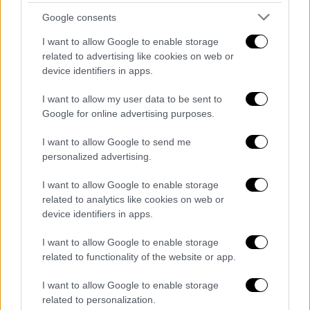
«ιστορική νίκη», ότι «κατέστρεψε» το
Google consents
πρόγραμμα πυρηνικής ενέργειας του Ιράν.
I want to allow Google to enable storage
Αν το Ιράν αποπειραθεί να το
related to advertising like cookies on web or
device identifiers in apps.
αποκαταστήσει, συνέχισε ο κ.
Νετανιάχου
, ο
στρατός «θα δράσει με την ίδια
I want to allow my user data to be sent to
αποφασιστικότητα και την ίδια ισχύ για να
Google for online advertising purposes.
αποτρέψει οποιαδήποτε τέτοια
I want to allow Google to send me
προσπάθεια».
personalized advertising.
Ο επικεφαλής της επιτροπής ατομικής
I want to allow Google to enable storage
ενέργειας του Ιράν
Μοχάμεντ Εσλαμί
έχει
related to analytics like cookies on web or
ξεκαθαρίσει επανειλημμένα ότι η Τεχεράνη
device identifiers in apps.
εννοεί να συνεχίσει το πυρηνικό πρόγραμμά
I want to allow Google to enable storage
της χωρίς διακοπή.
related to functionality of the website or app.
Ειδικοί σημειώνουν πως το εύρος των
I want to allow Google to enable storage
ζημιών στις εγκαταστάσεις του ιρανικού
related to personalization.