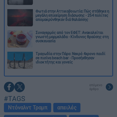
Φωτιά στην Αττικοβοιωτία: Πώς στήθηκε η
μεγάλη επιχείρηση διάσωσης - 254 πολίτες
απομακρύνθηκαν διά θαλάσσης
Συναγερμός από τον ΕΦΕΤ: Ανακαλείται
γνωστή μαρμελάδα - Κίνδυνος θραύσης στη
συσκευασία
Τραγωδία στην Πάρο: Νεκρό 4χρονο παιδί
σε πισίνα beach bar - Προσήχθησαν
ιδιοκτήτης και γονείς
επόμενο
άρθρο
#TAGS
Ντόναλντ Τραμπ
απειλές