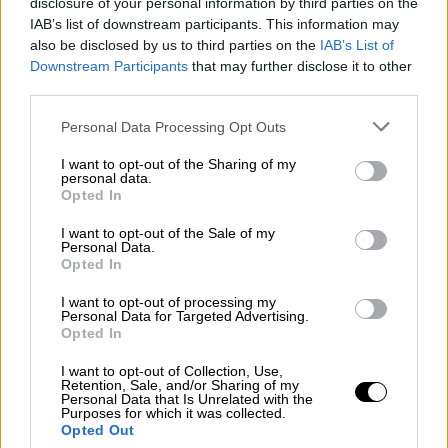
disclosure of your personal information by third parties on the
καθυστέρησαν μόνο για μερικούς μήνες.
IAB’s list of downstream participants. This information may
also be disclosed by us to third parties on the
IAB’s List of
Εύθραυστη η εκεχειρία: Νέες απειλές
Downstream Participants
that may further disclose it to other
από Νετανιάχου
third parties.
Please note that this website/app uses one or more Google
Personal Data Processing Opt Outs
Ο ισραηλινός πρωθυπουργός
Μπενιαμίν
services and may gather and store information including but
Νετανιάχου
απείλησε εκ νέου χθες Τρίτη το
not limited to your visit or usage behaviour. You may click to
I want to opt-out of the Sharing of my
personal data.
βράδυ το Ιράν, αφού τέθηκε σε εφαρμογή
grant or deny consent to Google and its third-party tags to
Opted In
use your data for below specified purposes in below Google
εύθραυστη κατάπαυση του πυρός ανάμεσα
consent section.
I want to opt-out of the Sale of my
στα δυο κράτη το πρωί που ανακοινώθηκε
Personal Data.
από τον αμερικανό πρόεδρο Ντόναλντ
Opted In
Τραμπ, διαμηνύοντας πως αν η
Ισλαμική
I want to opt-out of processing my
Δημοκρατία
κινηθεί για την αποκατάσταση
Personal Data for Targeted Advertising.
Opted In
του προγράμματος πυρηνικής ενέργειάς της,
οι ισραηλινές ένοπλες δυνάμεις θα
I want to opt-out of Collection, Use,
Retention, Sale, and/or Sharing of my
διαταχθούν να αναλάβουν ξανά δράση.
Personal Data that Is Unrelated with the
Purposes for which it was collected.
Opted Out
Διατράνωσε πως το
Ισραήλ
κατήγαγε