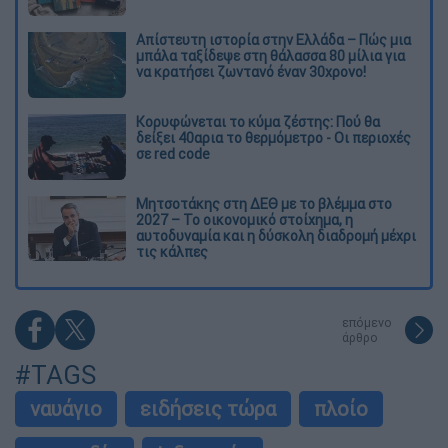
Απίστευτη ιστορία στην Ελλάδα – Πώς μια
μπάλα ταξίδεψε στη θάλασσα 80 μίλια για
να κρατήσει ζωντανό έναν 30χρονο!
Κορυφώνεται το κύμα ζέστης: Πού θα
δείξει 40αρια το θερμόμετρο - Οι περιοχές
σε red code
Μητσοτάκης στη ΔΕΘ με το βλέμμα στο
2027 – Το οικονομικό στοίχημα, η
αυτοδυναμία και η δύσκολη διαδρομή μέχρι
τις κάλπες
επόμενο
άρθρο
#TAGS
ναυάγιο
ειδήσεις τώρα
πλοίο