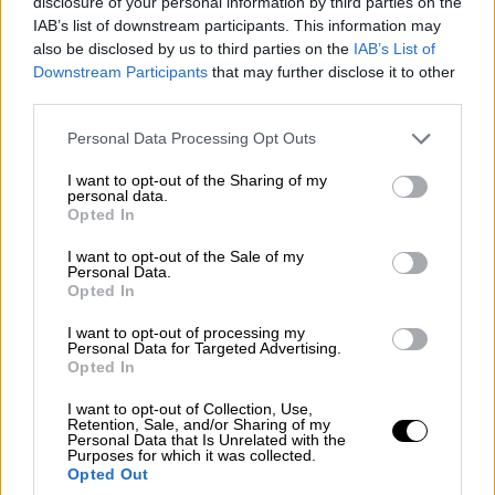
disclosure of your personal information by third parties on the
IAB’s list of downstream participants. This information may
Τα σωστικά συνεργεία προσπαθούν να
also be disclosed by us to third parties on the
IAB’s List of
εντοπίσουν τους 30 ανθρώπους που
Downstream Participants
that may further disclose it to other
αγνοούνται ακόμη. Το πλοίο είχε
third parties.
αποπλεύσει από το
Μπανιουάνγκι
, στην
Ιάβα
,
Please note that this website/app uses one or more Google
Personal Data Processing Opt Outs
και είχε προορισμό το τουριστικό νησί του
services and may gather and store information including but
Μπαλί
. Μεταξύ των
νεκρών
είναι και ένα
not limited to your visit or usage behaviour. You may click to
I want to opt-out of the Sharing of my
personal data.
grant or deny consent to Google and its third-party tags to
αγοράκι 3 ετών. Οι αρχές δεν έχουν
Opted In
use your data for below specified purposes in below Google
διευκρινίσει αν υπήρχαν
αλλοδαποί
consent section.
I want to opt-out of the Sale of my
τουρίστες στο πλοίο.
Personal Data.
Opted In
«Χρησιμοποιήθηκε κάθε μέσο έρευνας και
I want to opt-out of processing my
διάσωσης (…) και έτσι εντοπίσαμε 29
Personal Data for Targeted Advertising.
επιζώντες και έξι θύματα», είπε στους
Opted In
δημοσιογράφους ο
Ρίμπουτ Έκο Σουγιάτνο
,
I want to opt-out of Collection, Use,
ο υπεύθυνος των επιχειρήσεων στην εθνική
Retention, Sale, and/or Sharing of my
Personal Data that Is Unrelated with the
υπηρεσία αντιμετώπισης καταστροφών.
Purposes for which it was collected.
Opted Out