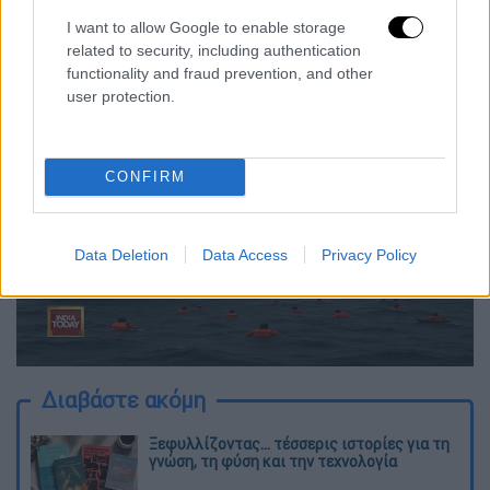
λεπτά αφού σήκωσε άγκυρα», είπε,
I want to allow Google to enable storage
προσθέτοντας ότι το φεριμπότ μετέφερε
related to security, including authentication
επίσης 14 φορτηγά και οκτώ αυτοκίνητα.
functionality and fraud prevention, and other
user protection.
CONFIRM
video
Data Deletion
Data Access
Privacy Policy
Διαβάστε ακόμη
Ξεφυλλίζοντας... τέσσερις ιστορίες για τη
γνώση, τη φύση και την τεχνολογία