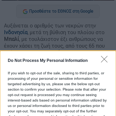
Προσθέστε το ΕΘΝΟΣ στη Google
Αυξάνεται ο αριθμός των νεκρών στην
Ινδονησία
, μετά τη βύθιση του πλοίου στο
Μπαλί
, με τουλάχιστον έξι ανθρώπους να
έχουν χάσει τη ζωή τους, από τους 65 που
επέβαιναν στο
φεριμπότ
.
Do Not Process My Personal Information
ΔΙΑΒΑΣΤΕ ΕΠΙΣΗΣ
If you wish to opt-out of the sale, sharing to third parties, or
Κόσμος
|
03.07.2025 07:50
processing of your personal or sensitive information for
targeted advertising by us, please use the below opt-out
Τραγωδία στην Ινδονησία: 4 νεκροί
section to confirm your selection. Please note that after your
και 38 αγνοούμενοι σε ναυάγιο
opt-out request is processed you may continue seeing
πορθμείου ανοικτά του Μπαλί
interest-based ads based on personal information utilized by
us or personal information disclosed to third parties prior to
your opt-out. You may separately opt-out of the further