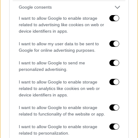
Οι έρευνες για τον εντοπισμό των
Google consents
υπόλοιπων επιβατών θα διακοπούν το βράδυ
I want to allow Google to enable storage
και θα ξαναρχίσουν αύριο Παρασκευή.
related to advertising like cookies on web or
device identifiers in apps.
Η
Έκα Τονιασνία
, που διασώθηκε και
νοσηλεύεται σε νοσοκομείο του
Μπαλί
, είπε
I want to allow my user data to be sent to
ότι το πλοίο πήρε κλίση και αμέσως
Google for online advertising purposes.
βυθίστηκε. «Οι περισσότεροι επιβάτες ήταν
I want to allow Google to send me
Ινδονήσιοι
. Εγώ ταξίδευα με τον πατέρα μου,
personalized advertising.
που σκοτώθηκε», πρόσθεσε.
I want to allow Google to enable storage
Ο
Νάνανγκ Σίγκτι
, ο διευθυντής της τοπικής
related to analytics like cookies on web or
υπηρεσίας έρευνας και διάσωσης που
device identifiers in apps.
εδρεύει στη Σουραμπάγια, είπε ότι στην
I want to allow Google to enable storage
περιοχή επικρατούσαν ισχυροί άνεμοι και
related to functionality of the website or app.
κύματα ύψους 2,5 μέτρων που δυσκόλευαν
τις επιχειρήσεις διάσωσης. «Το
KMP Tunu
I want to allow Google to enable storage
related to personalization.
Pratama Jaya
(…) βυθίστηκε περίπου 25