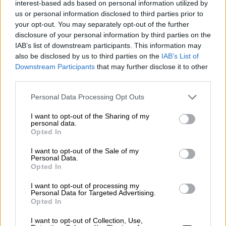
αποχώρησης ο οποίος δεν είναι στην
interest-based ads based on personal information utilized by
us or personal information disclosed to third parties prior to
πραγματικότητα παρά ένας χάρτης νέας
your opt-out. You may separately opt-out of the further
ανάπτυξης και αναδιάταξης του ισραηλινού
disclosure of your personal information by third parties on the
στρατού και όχι μια πραγματική αποχώρηση»,
IAB’s list of downstream participants. This information may
είπε μία από τις πηγές αυτές.
also be disclosed by us to third parties on the
IAB’s List of
Downstream Participants
that may further disclose it to other
third parties.
ΔΙΑΒΑΣΤΕ ΕΠΙΣΗΣ
Please note that this website/app uses one or more Google
Personal Data Processing Opt Outs
services and may gather and store information including but
Κόσμος
|
12.07.2025 08:24
not limited to your visit or usage behaviour. You may click to
I want to opt-out of the Sharing of my
Βοήθεια... θανάτου: Σχεδόν 800
personal data.
grant or deny consent to Google and its third-party tags to
Opted In
Παλαιστίνιοι έχουν σκοτωθεί από
use your data for below specified purposes in below Google
ισραηλινά πυρά σε σημεία διανομής
consent section.
I want to opt-out of the Sale of my
Personal Data.
τροφίμων στη Γάζα
Opted In
I want to opt-out of processing my
Personal Data for Targeted Advertising.
Opted In
«Το
Ισραήλ
συνεχίζει να καθυστερεί και να
I want to opt-out of Collection, Use,
εμποδίζει τη συμφωνία ώστε να συνεχίσει