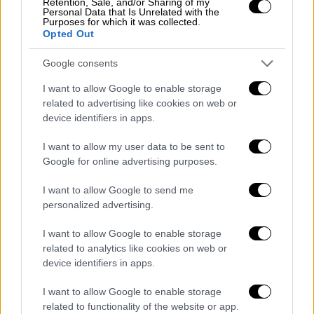
Retention, Sale, and/or Sharing of my
Personal Data that Is Unrelated with the
την πολιτική του, που είναι ένας πόλεμος
Purposes for which it was collected.
εξόντωσης», πρόσθεσε άλλη πηγή.
Opted Out
Σύμφωνα με την πρώτη παλαιστινιακή πηγή,
Google consents
ο χάρτης, που παρουσιάσθηκε από το
Ισραήλ
,
I want to allow Google to enable storage
«προβλέπει τη διατήρηση στρατιωτικών
related to advertising like cookies on web or
δυνάμεων σε περισσότερο από το 40% της
device identifiers in apps.
επιφάνειας της λωρίδας της
Γάζας
» ,
I want to allow my user data to be sent to
ολόγυρα στο έδαφος αυτό των δύο
Google for online advertising purposes.
εκατομμυρίων κατοίκων, που έχει υποστεί
καταστροφές από περισσότερο από 21
I want to allow Google to send me
personalized advertising.
μήνες πολέμου.
I want to allow Google to enable storage
Όπως έκανε γνωστό αυτή η πηγή,
το
related to analytics like cookies on web or
ισλαμιστικό παλαιστινιακό κίνημα Χαμάς
device identifiers in apps.
«απορρίπτει σταθερά» αυτό το σχέδιο, το
I want to allow Google to enable storage
οποίο έχει στόχο, σύμφωνα με την ίδια πηγή,
related to functionality of the website or app.