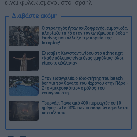
είναι φυλακισμένοι στο Ισραήλ.
Διαβάστε ακόμη
O στρατηγός ήταν σχιζοφρενής, εμμονικός,
πλησίαζε τα 75 όταν τον αντάμωσε η δόξα –
Εκείνος που άλλαξε την πορεία της
Ιστορίας!
Ελισάβετ Κωνσταντινίδου στο ethnos.gr:
«Κάθε πόλεμος είναι ένας εμφύλιος, όλοι
είμαστε αδέλφια»
Στον εισαγγελέα ο ιδιοκτήτης του beach
bar για τον θάνατο του 4χρονου στην Πάρο -
Στο «μικροσκόπιο» ο ρόλος του
ναυαγοσώστη
Τουρνάς: Πάνω από 400 πυρκαγιές σε 10
ημέρες - «Το 90% των πυρκαγιών οφείλεται
σε αμέλεια»