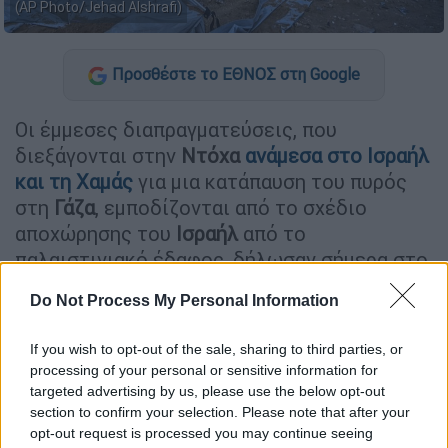
(AP Photo/Jehad Alshrafi)
Προσθέστε το ΕΘΝΟΣ στη Google
Οι έμμεσες διαπραγματεύσεις, που
διεξάγονται στην
Ντόχα
ανάμεσα στο
Ισραήλ
και τη
Χαμάς
για μια κατάπαυση του πυρός
στη
Γάζα
, εμποδίζονται από το σχέδιο
αποχώρησης του
Ισραήλ
από το
παλαιστινιακό έδαφος, δήλωσαν σήμερα στο
Γαλλικό Πρακτορείο δύο παλαιστινιακές
Do Not Process My Personal Information
πηγές προσκείμενες στη διαπραγμάτευση.
If you wish to opt-out of the sale, sharing to third parties, or
«Οι διαπραγματεύσεις στην
Ντόχα
processing of your personal or sensitive information for
συναντούν περίπλοκα εμπόδια και
targeted advertising by us, please use the below opt-out
δυσκολίες εξαιτίας της επιμονής του Ισραήλ
section to confirm your selection. Please note that after your
να παρουσιάσει, την Παρασκευή, ένα χάρτη
opt-out request is processed you may continue seeing