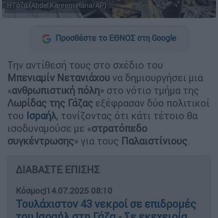
Η Γάζα (Abdel Kareem Hana/AP)
Προσθέστε το ΕΘΝΟΣ στη Google
Την αντίθεσή τους στο σχέδιο του
Μπενιαμίν Νετανιάχου
να δημιουργήσει μια
«
ανθρωπιστική πόλη
» στο νότιο τμήμα της
Λωρίδας της Γάζας
εξέφρασαν δύο πολιτικοί
του
Ισραήλ
, τονίζοντας ότι κάτι τέτοιο θα
ισοδυναμούσε με «
στρατόπεδο
συγκέντρωσης
» για τους
Παλαιστίνιους
.
ΔΙΑΒΑΣΤΕ ΕΠΙΣΗΣ
Κόσμος
|
14.07.2025 08:10
Τουλάχιστον 43 νεκροί σε επιδρομές
του Ισραήλ στη Γάζα - Σε εκεχειρία