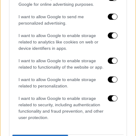
Google for online advertising purposes.
Ο
Ολμέρτ
ήταν στη θέση του πρωθυπουργού
I want to allow Google to send me
του
Ισραήλ
από το 2006 έως το 2009,
personalized advertising.
καταδικάζοντας το σχέδιο του
Νετανιάχου
.
«Είναι ένα στρατόπεδο συγκέντρωσης.
I want to allow Google to enable storage
Λυπάμαι», δήλωσε στον
Guardian
. «Αν (οι
related to analytics like cookies on web or
device identifiers in apps.
Παλαιστίνιοι) απελαθούν στη νέα
“ανθρωπιστική πόλη”, τότε μπορείτε να
I want to allow Google to enable storage
πείτε ότι αυτό είναι μέρος μιας
related to functionality of the website or app.
εθνοκάθαρσης», είπε. «Όταν χτίζουν ένα
I want to allow Google to enable storage
στρατόπεδο όπου σχεδιάζουν να
related to personalization.
“καθαρίσουν” περισσότερο από το ήμισυ της
Γάζας
, τότε η αναπόφευκτη ερμηνεία της
I want to allow Google to enable storage
related to security, including authentication
στρατηγικής αυτής είναι ότι δεν πρόκειται
functionality and fraud prevention, and other
για τη διάσωση (των Παλαιστινίων).
user protection.
Πρόκειται για την απέλασή τους, την
εκδίωξή τους και την απόρριψή τους.