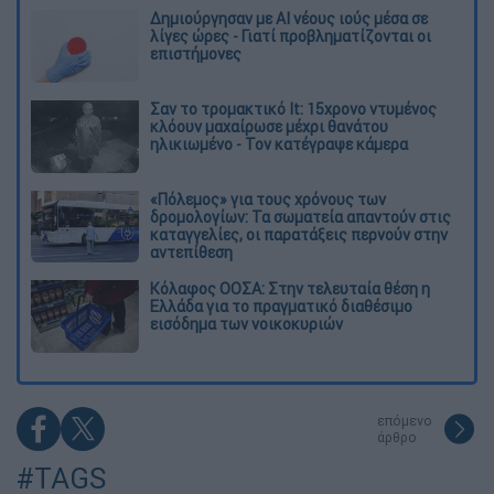
Δημιούργησαν με AI νέους ιούς μέσα σε
λίγες ώρες - Γιατί προβληματίζονται οι
επιστήμονες
Σαν το τρομακτικό It: 15χρονο ντυμένος
κλόουν μαχαίρωσε μέχρι θανάτου
ηλικιωμένο - Τον κατέγραψε κάμερα
«Πόλεμος» για τους χρόνους των
δρομολογίων: Τα σωματεία απαντούν στις
καταγγελίες, οι παρατάξεις περνούν στην
αντεπίθεση
Κόλαφος ΟΟΣΑ: Στην τελευταία θέση η
Ελλάδα για το πραγματικό διαθέσιμο
εισόδημα των νοικοκυριών
επόμενο
άρθρο
#TAGS