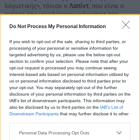
λογιστικής», τόνισε ο
Λαπίντ
, που είναι ο
ηγέτης του μεγαλύτερου κόμματος της
αντιπολίτευσης στο
Ισραήλ
, εξηγώντας ότι
Do Not Process My Personal Information
τίποτα καλό δεν θα προκύψει από τα σχέδια
για τη δημιουργία της ανθρωπιστικής πόλης
If you wish to opt-out of the sale, sharing to third parties, or
πάνω στα ερείπια της
Ράφα
.
processing of your personal or sensitive information for
targeted advertising by us, please use the below opt-out
«Δεν προτιμώ να περιγράψω μια
section to confirm your selection. Please note that after your
ανθρωπιστική πόλη
ως
στρατόπεδο
opt-out request is processed you may continue seeing
συγκέντρωσης
, αλλά αν απαγορεύεται η
interest-based ads based on personal information utilized by
us or personal information disclosed to third parties prior to
έξοδος από αυτήν, τότε είναι στρατόπεδο
your opt-out. You may separately opt-out of the further
συγκέντρωσης», συμπλήρωσε.
disclosure of your personal information by third parties on the
Υπενθυμίζεται ότι ο Λαπίντ ήταν
IAB’s list of downstream participants. This information may
πρωθυπουργός του
Ισραήλ
το 2022 για έξι
also be disclosed by us to third parties on the
IAB’s List of
Downstream Participants
that may further disclose it to other
μήνες συνολικά.
third parties.
«Είναι ένα στρατόπεδο
Please note that this website/app uses one or more Google
Personal Data Processing Opt Outs
συγκέντρωσης»
services and may gather and store information including but