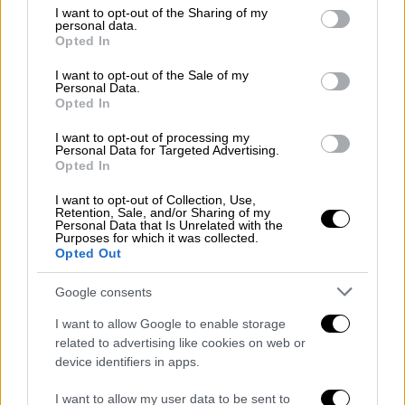
not limited to your visit or usage behaviour. You may click to
I want to opt-out of the Sharing of my
personal data.
Η κυβέρνηση του Ισραήλ έχει αναφέρει ότι η
grant or deny consent to Google and its third-party tags to
Opted In
use your data for below specified purposes in below Google
ανθρωπιστική πόλη
θα φιλοξενήσει αρχικά
consent section.
I want to opt-out of the Sale of my
600.000
Παλαιστίνιους
πρόσφυγες που ζουν
Personal Data.
σήμερα σε σκηνές στην περιοχή αλ –
Opted In
Μαουάσι, κατά μήκος της νότιας ακτής της
I want to opt-out of processing my
Γάζας
, ενώ ο τελικός αριθμός θα αντιστοιχεί
Personal Data for Targeted Advertising.
Opted In
στον πληθυσμό του θύλακα, που είναι πάνω
από 2 εκατομμύρια.
I want to opt-out of Collection, Use,
Retention, Sale, and/or Sharing of my
Personal Data that Is Unrelated with the
Αξίζει να σημειωθεί ότι δορυφορικές
Purposes for which it was collected.
Opted Out
εικόνες δείχνουν ότι οι δυνάμεις του
ισραηλινού στρατού
έχουν εντείνει τις
Google consents
επιθέσεις τους τελευταίους μήνες στη
I want to allow Google to enable storage
Ράφα
, αφού στις 4 Απριλίου ο αριθμός των
related to advertising like cookies on web or
κατεστραμμένων κτιρίων ήταν 15.800 ενώ
device identifiers in apps.
στις 4 Ιουλίου είχε σχεδόν διπλασιαστεί,
φτάνοντας τα 28.600.
I want to allow my user data to be sent to