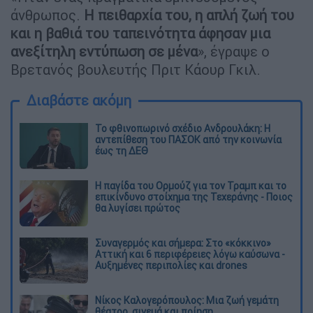
άνθρωπος.
Η πειθαρχία του, η απλή ζωή του
και η βαθιά του ταπεινότητα άφησαν μια
ανεξίτηλη εντύπωση σε μένα
», έγραψε ο
Βρετανός βουλευτής Πριτ Κάουρ Γκιλ.
Διαβάστε ακόμη
Το φθινοπωρινό σχέδιο Ανδρουλάκη: Η
αντεπίθεση του ΠΑΣΟΚ από την κοινωνία
έως τη ΔΕΘ
Η παγίδα του Ορμούζ για τον Τραμπ και το
επικίνδυνο στοίχημα της Τεχεράνης - Ποιος
θα λυγίσει πρώτος
Συναγερμός και σήμερα: Στο «κόκκινο»
Αττική και 6 περιφέρειες λόγω καύσωνα -
Αυξημένες περιπολίες και drones
Νίκος Καλογερόπουλος: Μια ζωή γεμάτη
θέατρο, σινεμά και ποίηση