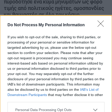
πυροδότησε ένα κύμα μηνυμάτων ως φόρο
τιμής από πολιτικούς ηγέτες, ομοσπονδίες
και θαυμαστές σε όλο τον κόσμο.
Do Not Process My Personal Information
Ο Σινγκ, ο οποίος έγινε γνωστός ως ο
«Άνδρας με το Τουρμπάνι», ξεκίνησε την
If you wish to opt-out of the sale, sharing to third parties, or
καριέρα του στον Μαραθώνιο σε ηλικία 89
processing of your personal or sensitive information for
ετών, μετά από μια ζωή ως αγρότης στο
targeted advertising by us, please use the below opt-out
Παντζάμπ που
σημαδεύτηκε από
section to confirm your selection. Please note that after your
opt-out request is processed you may continue seeing
οικογενειακές τραγωδίες,
interest-based ads based on personal information utilized by
συμπεριλαμβανομένης της απώλειας της
us or personal information disclosed to third parties prior to
συζύγου και του μικρότερου γιου του
.
your opt-out. You may separately opt-out of the further
disclosure of your personal information by third parties on the
Αντιμέτωπος με την κατάθλιψη,
βρήκε έναν
IAB’s list of downstream participants. This information may
νέο σκοπό στο τρέξιμο. Το ντεμπούτο του
also be disclosed by us to third parties on the
IAB’s List of
Downstream Participants
that may further disclose it to other
σε αγώνες μεγάλων αποστάσεων έγινε στον
third parties.
Μαραθώνιο του Λονδίνου το 2000. Τα
επόμενα 13 χρόνια, ολοκλήρωσε εννέα
Please note that this website/app uses one or more Google
Personal Data Processing Opt Outs