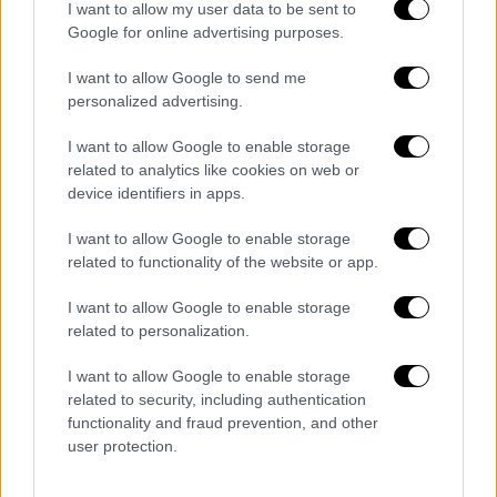
I want to allow my user data to be sent to
Γεννημένος την 1η Απριλίου 1911, σύμφωνα
Google for online advertising purposes.
με το βρετανικό διαβατήριό του, ο Σινγκ
δεν
είχε ποτέ πιστοποιητικό γέννησης, γεγονός
I want to allow Google to send me
που εμπόδισε την επίσημη αναγνώρισή του
personalized advertising.
από τα Ρεκόρ Γκίνες ως ο γηραιότερος
I want to allow Google to enable storage
Μαραθωνοδρόμος στην ιστορία
. Παρ' όλα
related to analytics like cookies on web or
αυτά, το 2011, έγινε ο πρώτος εκατονταετής
device identifiers in apps.
που ολοκλήρωσε Μαραθώνιο, στο Τορόντο.
I want to allow Google to enable storage
Καθ' όλη τη διάρκεια της καριέρας του,
related to functionality of the website or app.
πέτυχε αξιοσημείωτα κατορθώματα
, όπως
I want to allow Google to enable storage
το να τρέξει 10 χιλιόμετρα στο Χονγκ Κονγκ
related to personalization.
σε ηλικία 102 ετών, και να αποκτήσει διεθνή
φήμη με μια καμπάνια της Adidas μαζί με τον
I want to allow Google to enable storage
related to security, including authentication
Μοχάμεντ Άλι, με το σύνθημα «Τίποτα δεν
functionality and fraud prevention, and other
είναι Αδύνατο».
user protection.
Το 2012, ήταν ένας από τους