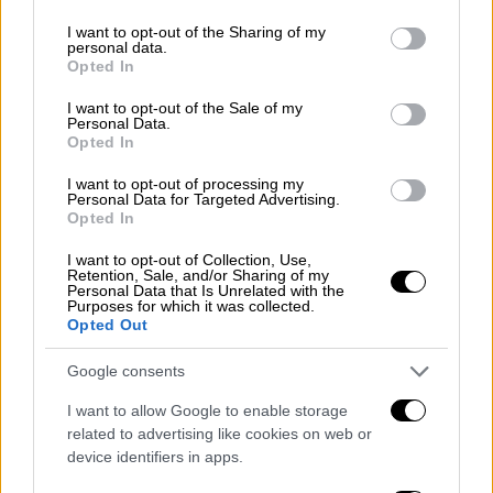
services and may gather and store information including but
Μαραθώνιους και έγινε σύμβολο.
not limited to your visit or usage behaviour. You may click to
I want to opt-out of the Sharing of my
personal data.
grant or deny consent to Google and its third-party tags to
RIP Fauja Singh Ji who passed away
Opted In
use your data for below specified purposes in below Google
at 114.
consent section.
I want to opt-out of the Sale of my
He took up running after losing his
Personal Data.
Opted In
wife & son, turning grief into purpose.
He dedicated his life to his Sikh faith
I want to opt-out of processing my
Personal Data for Targeted Advertising.
(seva) raising over £100,000 for
Opted In
charity.
I want to opt-out of Collection, Use,
Retention, Sale, and/or Sharing of my
Personal Data that Is Unrelated with the
At 100 he was the world’s oldest
Purposes for which it was collected.
marathon runner. A beacon of
Opted Out
inspiration 🙏🏽
Google consents
pic.twitter.com/GkjLXiMmY8
I want to allow Google to enable storage
— Monika Plaha (@monikaplaha)
July
related to advertising like cookies on web or
14, 2025
device identifiers in apps.