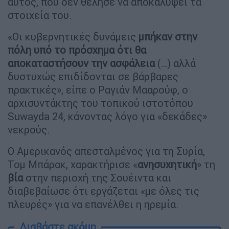
αυτός, που δεν θέλησε να αποκαλύψει τα
στοιχεία του.
«Οι κυβερνητικές δυνάμεις
μπήκαν στην
πόλη υπό το πρόσχημα ότι θα
αποκαταστήσουν την ασφάλεια
(…) αλλά
δυστυχώς επιδίδονται σε βάρβαρες
πρακτικές», είπε ο Ραγιάν Μααρούφ, ο
αρχισυντάκτης του τοπικού ιστοτόπου
Suwayda 24, κάνοντας λόγο για «δεκάδες»
νεκρούς.
Ο Αμερικανός απεσταλμένος για τη Συρία,
Τομ Μπάρακ, χαρακτήρισε «
ανησυχητική
» τη
βία
στην περιοχή της Σουέιντα και
διαβεβαίωσε ότι εργάζεται «με όλες τις
πλευρές» για να επανέλθει η ηρεμία.
Διαβάστε ακόμη