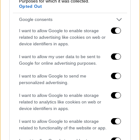
Purposes for which it was collected.
Δρούζοι άμαχοι «εκτελέστηκαν» επί τόπου
Opted Out
από τις κυβερνητικές δυνάμεις, αφού
Google consents
«επιτέθηκαν και κατέλαβαν» ένα πανδοχείο.
Ένα βίντεο, μη επαληθευμένο, που
I want to allow Google to enable storage
related to advertising like cookies on web or
κυκλοφορεί στο διαδίκτυο δείχνει
device identifiers in apps.
τουλάχιστον 10 αιμόφυρτους ανθρώπους, με
πολιτικά, μέσα στο πανδοχείο και ορισμένοι
I want to allow my user data to be sent to
από αυτούς κείτονται στο έδαφος.
Google for online advertising purposes.
Η ΜΚΟ πρόσθεσε ότι μια
ένοπλη ομάδα
που
I want to allow Google to send me
personalized advertising.
συνδέεται με τις κυβερνητικές δυνάμεις
εκτέλεσε «τέσσερις Δρούζους πολίτες,
I want to allow Google to enable storage
μεταξύ των οποίων και μία γυναίκα» σε ένα
related to analytics like cookies on web or
γειτονικό χωριό ενώ μια άλλη ομάδα
device identifiers in apps.
σκότωσε τρεις άνδρες, μπροστά στα μάτια
I want to allow Google to enable storage
της μητέρας τους, κοντά σε έναν κυκλικό
related to functionality of the website or app.
κόμβο, στα βόρεια της Σουέιντα.