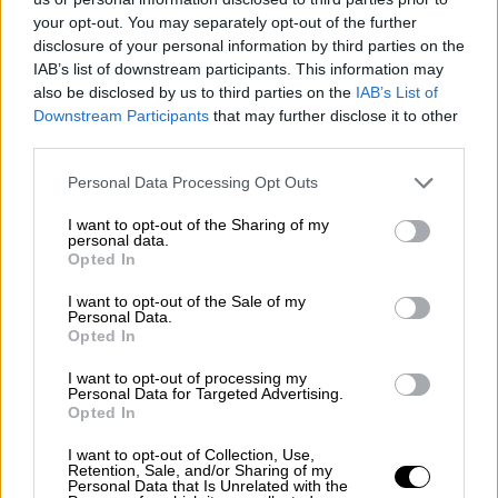
your opt-out. You may separately opt-out of the further
διαδικασίες από δυνάμεις των υπουργείων
disclosure of your personal information by third parties on the
Άμυνας και Εσωτερικών, 93 μέλη δυνάμεων
IAB’s list of downstream participants. This information may
προσκείμενων στην κυβέρνηση και 18
also be disclosed by us to third parties on the
IAB’s List of
Βεδουίνους, σύμφωνα με την ίδια πηγή.
Downstream Participants
that may further disclose it to other
third parties.
«Γίνονται εκτελέσεις, πυρπολούνται
Please note that this website/app uses one or more Google
Personal Data Processing Opt Outs
σπίτια»
services and may gather and store information including but
not limited to your visit or usage behaviour. You may click to
I want to opt-out of the Sharing of my
Από την πλευρά του το
Ισραήλ
, που δηλώνει
personal data.
grant or deny consent to Google and its third-party tags to
Opted In
ότι θέλει να υπερασπιστεί την κοινότητα
use your data for below specified purposes in below Google
consent section.
των Δρούζων,
βομβάρδισε τις κυβερνητικές
I want to opt-out of the Sale of my
Personal Data.
δυνάμεις μετά την είσοδό τους στη
Opted In
Σουέιντα
, μια πόλη 150.000 κατοίκων. Η
I want to opt-out of processing my
Συρία κατήγγειλε τα πλήγματα και διαμήνυσε
Personal Data for Targeted Advertising.
ότι θεωρεί υπεύθυνο το Ισραήλ για τις
Opted In
«συνέπειες».
I want to opt-out of Collection, Use,
Retention, Sale, and/or Sharing of my
Personal Data that Is Unrelated with the
Το Συριακό Παρατηρητήριο ανέφερε ότι 12