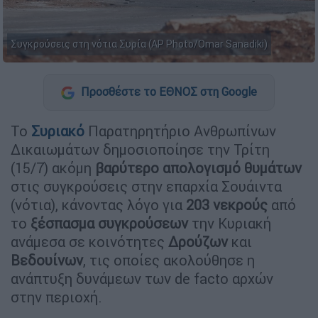
Συγκρούσεις στη νότια Συρία (AP Photo/Omar Sanadiki)
Προσθέστε το ΕΘΝΟΣ στη Google
Το
Συριακό
Παρατηρητήριο Ανθρωπίνων
Δικαιωμάτων δημοσιοποίησε την Τρίτη
(15/7) ακόμη
βαρύτερο απολογισμό θυμάτων
στις συγκρούσεις στην επαρχία Σουάιντα
(νότια), κάνοντας λόγο για
203 νεκρούς
από
το
ξέσπασμα συγκρούσεων
την Κυριακή
ανάμεσα σε κοινότητες
Δρούζων
και
Βεδουίνων
, τις οποίες ακολούθησε η
ανάπτυξη δυνάμεων των de facto αρχών
στην περιοχή.