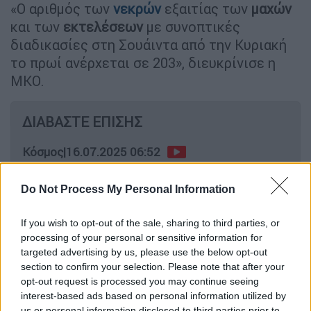
«Ο αριθμός των
νεκρών
εξαιτίας των
μαχών
και των
εκτελέσεων
με συνοπτικές
διαδικασίες στη Σουάιντα από την Κυριακή
το πρωί ανέρχεται σε 203», διευκρίνισε η
ΜΚΟ.
ΔΙΑΒΑΣΤΕ ΕΠΙΣΗΣ
Κόσμος
|
16.07.2025 06:52
Το σκληρό πόκερ Τραμπ για τη λήξη
του πολέμου στην Ουκρανία - Γιατί
Do Not Process My Personal Information
σκληραίνει τη στάση του απέναντι
στη Ρωσία
If you wish to opt-out of the sale, sharing to third parties, or
processing of your personal or sensitive information for
targeted advertising by us, please use the below opt-out
section to confirm your selection. Please note that after your
opt-out request is processed you may continue seeing
Πρόκειται για 92 Δρούζους, ανάμεσά τους 21
interest-based ads based on personal information utilized by
πολίτες που εκτελέστηκαν με συνοπτικές
us or personal information disclosed to third parties prior to