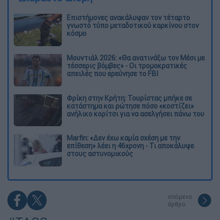
Επιστήμονες ανακάλυψαν τον τέταρτο
γνωστό τύπο μεταδοτικού καρκίνου στον
κόσμο
Μουντιάλ 2026: «Θα ανατινάξω τον Μέσι με
τέσσερις βόμβες» - Οι τρομοκρατικές
απειλές που ερεύνησε το FBI
Φρίκη στην Κρήτη: Τουρίστας μπήκε σε
κατάστημα και ρώτησε πόσο «κοστίζει»
ανήλικο κορίτσι για να ασελγήσει πάνω του
Marfin: «Δεν έχω καμία σχέση με την
επίθεση» λέει η 46χρονη - Τι αποκάλυψε
στους αστυνομικούς
επόμενο
άρθρο