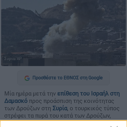
Συρία/ΑΡ
Προσθέστε το ΕΘΝΟΣ στη Google
Μία ημέρα μετά την
επίθεση του Ισραήλ στη
Δαμασκό
προς προάσπιση της κοινότητας
των Δρούζων στη
Συρία
, ο τουρκικός τύπος
στρέφει τα πυρά του κατά των Δρούζων,
παρουσιάζοντάς τους ως ωμούς