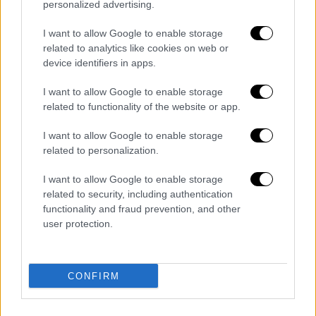
συγκεκριμένα από το δίκτυο SDS. Σύμφωνα
personalized advertising.
με την τουρκική αφήγηση, οι σιιτικές-
I want to allow Google to enable storage
νουσαϊρικές πολιτοφυλακές που στηρίζουν
related to analytics like cookies on web or
τον
Μπασάρ αλ Άσαντ
στο Λίβανο και το
device identifiers in apps.
Ιράκ, επιχείρησαν μέσω διαδικτυακής
εκστρατείας να μεταθέσουν την ευθύνη της
I want to allow Google to enable storage
related to functionality of the website or app.
σφαγής στο συριακό στρατό: «άρχισαν
προπαγάνδα στα μέσα κοινωνικής
I want to allow Google to enable storage
δικτύωσης για να 'κάνουν να φαίνεται ότι ο
related to personalization.
στρατός πραγματοποίησε τη σφαγή'
I want to allow Google to enable storage
χρησιμοποιώντας τις εικόνες».
related to security, including authentication
functionality and fraud prevention, and other
Η αμφιλεγόμενη ένδειξη στις στολές
user protection.
του συριακού στρατού
Το
τουρκικό αφήγημα επιχειρεί να απαντήσει
CONFIRM
στις κατηγορίες κατά του
προέδρου της
Συρίας, Αχμάντ Αλ Σαράα,
επικαλούμενο την