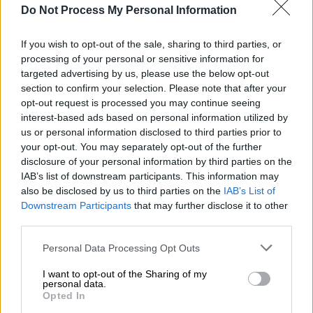
εκτελεστές.
Τουρκικά μέσα ενημέρωσης,
Do Not Process My Personal Information
όπως η
Γενί Σαφάκ
, δημοσιεύουν
φρικιαστικές εικόνες και κατηγορούν
If you wish to opt-out of the sale, sharing to third parties, or
processing of your personal or sensitive information for
ένοπλες δρουζικές ομάδες
,
targeted advertising by us, please use the below opt-out
υποστηριζόμενες από το Ισραήλ, για σφαγή
section to confirm your selection. Please note that after your
αμάχων στο νοσοκομείο της Σουέιντα.
opt-out request is processed you may continue seeing
interest-based ads based on personal information utilized by
us or personal information disclosed to third parties prior to
ΔΙΑΒΑΣΤΕ ΕΠΙΣΗΣ
your opt-out. You may separately opt-out of the further
disclosure of your personal information by third parties on the
Κόσμος
|
16.07.2025 16:42
IAB’s list of downstream participants. This information may
Άγκυρα κατά Τελ Αβίβ για τις
also be disclosed by us to third parties on the
IAB’s List of
επιθέσεις στη Δαμασκό:
Downstream Participants
that may further disclose it to other
third parties.
«Σαμποτάρουν την ειρήνη στη Συρία»
Please note that this website/app uses one or more Google
Personal Data Processing Opt Outs
services and may gather and store information including but
not limited to your visit or usage behaviour. You may click to
I want to opt-out of the Sharing of my
personal data.
grant or deny consent to Google and its third-party tags to
Ματωμένοι διάδρομοι και εικόνες
Opted In
use your data for below specified purposes in below Google