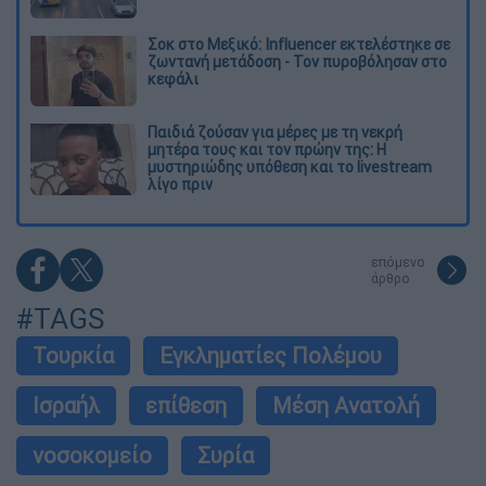
Σοκ στο Μεξικό: Influencer εκτελέστηκε σε
ζωντανή μετάδοση - Τον πυροβόλησαν στο
κεφάλι
Παιδιά ζούσαν για μέρες με τη νεκρή
μητέρα τους και τον πρώην της: Η
μυστηριώδης υπόθεση και το livestream
λίγο πριν
επόμενο
άρθρο
#TAGS
Τουρκία
Εγκληματίες Πολέμου
Ισραήλ
επίθεση
Μέση Ανατολή
νοσοκομείο
Συρία