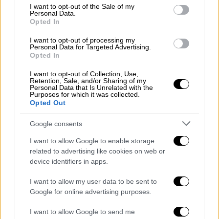
φρίκης στο νοσοκομείο της Σουέιντα
consent section.
I want to opt-out of the Sale of my
Personal Data.
Σύμφωνα με τουρκικές αναφορές,
ένοπλες
Opted In
δρούζικες ομάδες
που υποκινήθηκαν σε
I want to opt-out of processing my
εξέγερση και "οπλίστηκαν από το
Ισραήλ
",
Personal Data for Targeted Advertising.
Opted In
φέρονται να
εισέβαλαν στο κρατικό
νοσοκομείο της Σουέιντα
και να
εκτέλεσαν
I want to opt-out of Collection, Use,
Retention, Sale, and/or Sharing of my
εν ψυχρώ δεκάδες τραυματισμένους
Personal Data that Is Unrelated with the
Purposes for which it was collected.
πολίτες και ασθενείς
. Όπως σημειώνεται,
Opted Out
«στις εικόνες που ελήφθησαν μετά την
είσοδο του συριακού στρατού στην περιοχή,
Google consents
φάνηκε ότι οι διάδρομοι του κτιρίου ήταν
I want to allow Google to enable storage
καλυμμένοι με αίμα. Παρατηρήθηκε ότι οι
related to advertising like cookies on web or
πολίτες είχαν στοιβαχτεί σε ένα δωμάτιο
device identifiers in apps.
και σφαγιάστηκαν βάναυσα.
I want to allow my user data to be sent to
Google for online advertising purposes.
Οι
εικόνες της σφαγής
κυκλοφόρησαν αρχικά
από συριακά μέσα ενημέρωσης και
I want to allow Google to send me