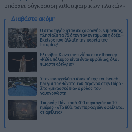
υπάρχει σύγκρουση λιθοσφαιρικών πλακών».
Διαβάστε ακόμη
O στρατηγός ήταν σχιζοφρενής, εμμονικός,
πλησίαζε τα 75 όταν τον αντάμωσε η δόξα –
Εκείνος που άλλαξε την πορεία της
Ιστορίας!
Ελισάβετ Κωνσταντινίδου στο ethnos.gr:
«Κάθε πόλεμος είναι ένας εμφύλιος, όλοι
είμαστε αδέλφια»
Στον εισαγγελέα ο ιδιοκτήτης του beach
bar για τον θάνατο του 4χρονου στην Πάρο -
Στο «μικροσκόπιο» ο ρόλος του
ναυαγοσώστη
Τουρνάς: Πάνω από 400 πυρκαγιές σε 10
ημέρες - «Το 90% των πυρκαγιών οφείλεται
σε αμέλεια»