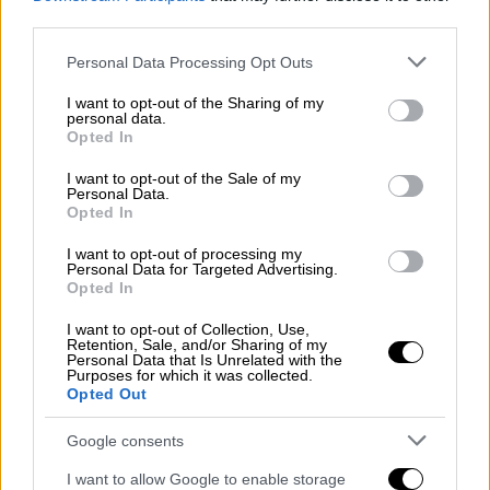
1999, στον σεισμό των 7,6 Ρίχτερ στο Ισμίτ
third parties.
της Τουρκίας, είχαμε τότε πει ότι πιθανόν να
επηρεάσει ευρύτερες περιοχές και τον
Please note that this website/app uses one or more Google
Personal Data Processing Opt Outs
services and may gather and store information including but
ελληνικό χώρο. Και κάτι τέτοιο φάνηκε ότι
not limited to your visit or usage behaviour. You may click to
I want to opt-out of the Sharing of my
συνέβη γιατί και την επόμενη μέρα
είχαμε 2
personal data.
grant or deny consent to Google and its third-party tags to
Opted In
σεισμούς πάνω από 5 βαθμούς της κλίμακας
use your data for below specified purposes in below Google
Ρίχτερ στο βόρειο Αιγαίο
αλλά και λίγο
consent section.
I want to opt-out of the Sale of my
Personal Data.
αργότερα, στις 7 Σεπτέμβρη, είχαμε τον
Opted In
μεγάλο σεισμό στην Πάρνηθα
. Οπότε δεν
αποκλείεται να έχουμε τέτοιου είδους
I want to opt-out of processing my
Personal Data for Targeted Advertising.
επηρεασμούς από έναν τόσο ισχυρό σεισμό”.
Opted In
I want to opt-out of Collection, Use,
Αναφερόμενος στην Καμτσάκα, τονίζει ότι
Retention, Sale, and/or Sharing of my
Personal Data that Is Unrelated with the
έχει δώσει πολλούς σεισμούς πάνω από 8
Purposes for which it was collected.
Opted Out
Ρίχτερ,
με αποκορύφωμα αυτόν που είχε
γίνει στις 4 Νοέμβριου του 1952 και είχε
Google consents
μέγεθος 9 βαθμών της κλίμακας Ρίχτερ και
I want to allow Google to enable storage
ήταν ο μεγαλύτερος που έχει γίνει στην