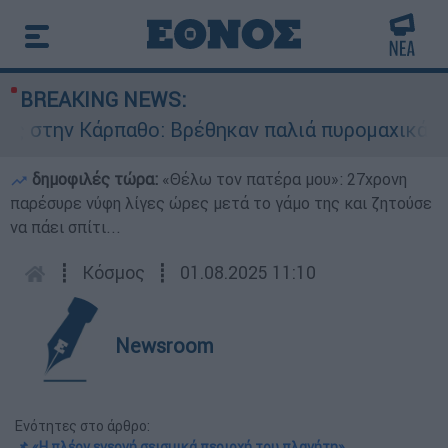
BREAKING NEWS:
την Κάρπαθο: Βρέθηκαν παλιά πυρομαχικά στο Α
δημοφιλές τώρα:
«Θέλω τον πατέρα μου»: 27χρονη
παρέσυρε νύφη λίγες ώρες μετά το γάμο της και ζητούσε
να πάει σπίτι...
┋
Κόσμος
┋
01.08.2025 11:10
Newsroom
Ενότητες στο άρθρο:
📌 «Η πλέον ενεργή σεισμικά περιοχή του πλανήτη»