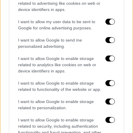
related to advertising like cookies on web or
περιοχή. Όσο για το τι «αφήνουν» πίσω τους
device identifiers in apps.
τέτοιοι μεγάλοι σε μέγεθος σεισμοί, ο
καθηγητής σεισμολογίας λέει ότι αν δεν
I want to allow my user data to be sent to
Google for online advertising purposes.
συνοδευτούν από κάποιο ισχυρό τσουνάμι-
κάτι που δεν έγινε στην Καμτσάκα-, φέρνουν
I want to allow Google to send me
μια
μακροχρόνια σεισμική ακολουθία
.
personalized advertising.
«Φυσικά, όταν είναι τόσο μεγάλοι οι σεισμοί,
I want to allow Google to enable storage
κανείς δεν ξέρει πόσος θα είναι ο
related to analytics like cookies on web or
μεγαλύτερος μετασεισμός που θα
device identifiers in apps.
εκδηλωθεί, πού θα εκδηλωθεί και πότε. Κι
αυτό γιατί όταν διεγερθεί μια ζώνη μήκους
I want to allow Google to enable storage
related to functionality of the website or app.
περίπου 400 χιλιομέτρων, οπουδήποτε θα
μπορούσε να ενεργοποιηθεί ένας άλλος
I want to allow Google to enable storage
μεγάλος σεισμός, υπό την προϋπόθεση ότι
related to personalization.
στην περιοχή εκείνη θα είχαν εκδηλωθεί
I want to allow Google to enable storage
αυξημένες τάσεις».
related to security, including authentication
functionality and fraud prevention, and other