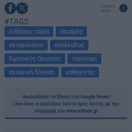
επόμενο
άρθρο
#TAGS
ειδήσεις τώρα
σεισμός
σεισμολόγοι
εγκέλαδος
Ειρηνικός Ωκεανός
τσουνάμι
σεισμική δόνηση
καθηγητής
Ακολούθησε το Έθνος στο Google News!
Live όλες οι εξελίξεις λεπτό προς λεπτό, με την
υπογραφή του www.ethnos.gr