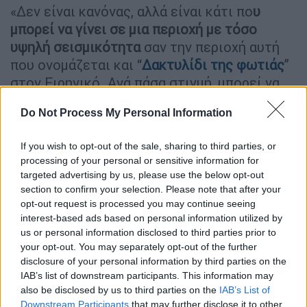
«Δεν είναι κανόνας, αλλά είναι κάτι πο
υ
μπορεί να γίνει σε μια περιοχή με τόσο
υψηλή σεισμικότητα
σαν την περιοχή αυτή
που ονομάζεται και “
Δακτυλίδι της φωτιάς
”
στον Ειρηνικό. Ανά πάσα στιγμή, μπορεί να
εκδηλωθεί ισχυρός σεισμός, οπότε μετά ένα
Do Not Process My Personal Information
τέτοιο δυνατό γεγονός σαν το πρόσφατο,
πάντα είσαι και λίγο επιφυλακτικός γιατί
If you wish to opt-out of the sale, sharing to third parties, or
δεν ξέρεις πώς θα εξελιχθεί και πόσο
processing of your personal or sensitive information for
μεγάλο μετασεισμό μπορεί να δώσει», λέει ο
targeted advertising by us, please use the below opt-out
κ. Σκορδίλης, διευκρινίζοντας ότι μπορεί να
section to confirm your selection. Please note that after your
opt-out request is processed you may continue seeing
υπάρξει ενεργοποίηση σε κάποιο άλλο
interest-based ads based on personal information utilized by
σημείο του «Δακτυλιδιού».
us or personal information disclosed to third parties prior to
your opt-out. You may separately opt-out of the further
«Και δεν είναι μόνο αυτό, όταν είναι τόσο
disclosure of your personal information by third parties on the
ισχυρός ο σεισμός,
επηρεάζονται και
IAB’s list of downstream participants. This information may
ευρύτερες περιοχές
. Για παράδειγμα, το
also be disclosed by us to third parties on the
IAB’s List of
Downstream Participants
that may further disclose it to other