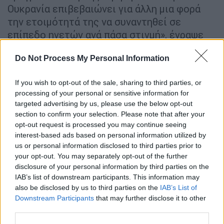
Ουκρανία επιβεβαιώνει για άλλη μια φορά
την ετοιμότητά της να συναντηθεί σε
επίπεδο ηγετών ανά πάσα στιγμή», έγραψε
στο X.
Do Not Process My Personal Information
ΔΙΑΒΑΣΤΕ ΕΠΙΣΗΣ
If you wish to opt-out of the sale, sharing to third parties, or
processing of your personal or sensitive information for
Κόσμος
|
01.08.2025 15:45
targeted advertising by us, please use the below opt-out
Η Καμπότζη θα προτείνει τον
section to confirm your selection. Please note that after your
Ντόναλντ Τραμπ για το Νόμπελ
opt-out request is processed you may continue seeing
interest-based ads based on personal information utilized by
Ειρήνης – «Αναγνωρίζουμε τις
us or personal information disclosed to third parties prior to
μεγάλες του προσπάθειες για ειρήνη»
your opt-out. You may separately opt-out of the further
disclosure of your personal information by third parties on the
IAB’s list of downstream participants. This information may
also be disclosed by us to third parties on the
IAB’s List of
«Η
Ουκρανία
απευθύνει έκκληση να
Downstream Participants
that may further disclose it to other
third parties.
προχωρήσουμε πιο πέρα από την ανταλλαγή