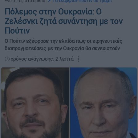
Ενότητες στο άρθρο:
📌 Τα «καρφιά» Πούτιν σε Τραμπ
Πόλεμος στην Ουκρανία: Ο
Ζελέσνκι ζητά συνάντηση με τον
Πούτιν
Ο Πούτιν εξέφρασε την ελπίδα πως οι ειρηνευτικές
διαπραγματεύσεις με την Ουκρανία θα συνεχιστούν
🕛 χρόνος ανάγνωσης: 2 λεπτά ┋