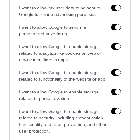
προθεσμίας που είχε δώσει ο Αμερικανός
I want to allow my user data to be sent to
πρόεδρος
Ντόναλντ
Τραμπ
στην
Ρωσία
να
Google for online advertising purposes.
καταλήξει σε μια συμφωνία για την
I want to allow Google to send me
κατάπαυση του πυρός ή θα αντιμετωπίσει
personalized advertising.
νέες κυρώσεις- συμπεριλαμβάνοντας και τις
χώρες που αγοράζουν υδρογονάνθρακες που
I want to allow Google to enable storage
related to analytics like cookies on web or
εξάγει – ο Πούτιν δεν υπαινίχθηκε καν
device identifiers in apps.
οποιαδήποτε αλλαγή στη στάση της Μόσχας.
I want to allow Google to enable storage
Ο ίδιος είπε ότι αν κάποιοι απογοητεύθηκαν
related to functionality of the website or app.
από την εξέλιξη των ειρηνευτικών
συνομιλιών μέχρι σήμερα , αυτό ήταν
I want to allow Google to enable storage
related to personalization.
αποτέλεσμα αυξημένων προσδοκιών.
I want to allow Google to enable storage
Απευθυνόμενος στους δημοσιογράφους
related to security, including authentication
κατά την διάρκεια της συνάντησης του με
functionality and fraud prevention, and other
τον Λυεκορώσο πρόεδρο Αλεξάντερ
user protection.
Λουκασένκο που έγινε στην βόρεια Ρωσία, ο