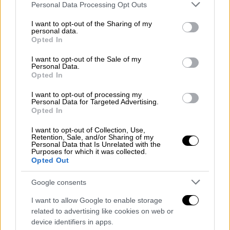
και συναντήσεις τεχνικού επιπέδου σε
Please note that this website/app uses one or more Google
Personal Data Processing Opt Outs
services and may gather and store information including but
συνομιλίες μεταξύ ηγετών». Ο
Ζελένσκι
not limited to your visit or usage behaviour. You may click to
I want to opt-out of the Sharing of my
έκανε τις δηλώσεις αυτές αφότου ο Πούτιν
personal data.
grant or deny consent to Google and its third-party tags to
Opted In
δήλωσε την Παρασκευή ότι ελπίζει ότι οι
use your data for below specified purposes in below Google
ειρηνευτικές συνομιλίες με την
Ουκρανία
θα
consent section.
I want to opt-out of the Sale of my
Personal Data.
συνεχιστούν.
Opted In
Τα «καρφιά» Πούτιν σε Τραμπ
I want to opt-out of processing my
Personal Data for Targeted Advertising.
Opted In
Ο Ρώσος πρόεδρος
Βλαντίμιρ
Πούτιν
, από
την πλευρά του, δήλωσε σήμερα ότι ελπίζει
I want to opt-out of Collection, Use,
Retention, Sale, and/or Sharing of my
οι ειρηνευτικές συνομιλίες μεταξύ Ρωσίας
Personal Data that Is Unrelated with the
και
Ουκρανίας
να συνεχισθούν και ότι οι
Purposes for which it was collected.
Opted Out
ομάδες εργασίας θα συζητήσουν τους
πιθανούς συμβιβασμούς, αλλά είπε ότι οι
Google consents
στόχοι της Μόσχας παραμένουν
I want to allow Google to enable storage
αμετάλλακτοι.
related to advertising like cookies on web or
device identifiers in apps.
Μιλώντας μία εβδομάδα πριν τη λήξη της