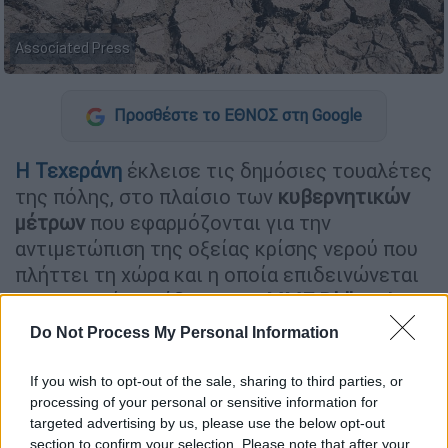
Associated Press
Προσθέστε το ΕΘΝΟΣ στη Google
Η
Τεχεράνη
έκλεισε τις δημόσιες τουαλέτες
της πόλης, στο πλαίσιο των
κυβερνητικών
μέτρων
που εφαρμόζονται για την
αντιμετώπιση της οξείας κρίσης νερού που
πλήττει τη χώρα και η οποία επιδεινώνεται
καθημερινά, μετέδωσαν
τα ΜΜΕ Didban Iran
και Shargh.
Do Not Process My Personal Information
Το ενημερωτικό μέσο
Didban
Iran
κατέκρινε
If you wish to opt-out of the sale, sharing to third parties, or
την κυβέρνηση διότι αρνείται στους
processing of your personal or sensitive information for
κατοίκους «μια βασική ανάγκη» με το
targeted advertising by us, please use the below opt-out
διακόπτει την εν λόγω υπηρεσία.
section to confirm your selection. Please note that after your