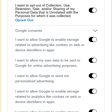
τουαλέτες
στην ευρύτερη περιοχή της
I want to opt-out of Collection, Use,
Τεχεράνης
,
σύμφωνα με εκτιμήσεις.
Retention, Sale, and/or Sharing of my
Personal Data that Is Unrelated with the
Purposes for which it was collected.
Η ανησυχία των πολιτών
Opted Out
Η κρίση ενέργειας και νερού έχουν
Google consents
αναδειχθεί σε βασική ανησυχία των
Ιρανών
.
I want to allow Google to enable storage
Η
υδροδότηση
έχει διακοπεί για έως και 48
related to advertising like cookies on web or
ώρες σε διάφορες συνοικίες της Τεχεράνης
device identifiers in apps.
και σε τουλάχιστον άλλες 50 πόλεις. Οι
I want to allow my user data to be sent to
πολύωρες διακοπές στην ηλεκτροδότηση
Google for online advertising purposes.
καθιστούν αδύνατη τη χρήση των
κλιματιστικών ακόμα κι αν οι θερμοκρασίες
I want to allow Google to send me
personalized advertising.
κυμαίνονται μεταξύ
40 και 50 βαθμών
Κελσίου.
I want to allow Google to enable storage
related to analytics like cookies on web or
Είναι σχεδόν αδύνατον να ζει κανείς σε
device identifiers in apps.
τέτοιες συνθήκες, λένε σε αναρτήσεις τους
I want to allow Google to enable storage