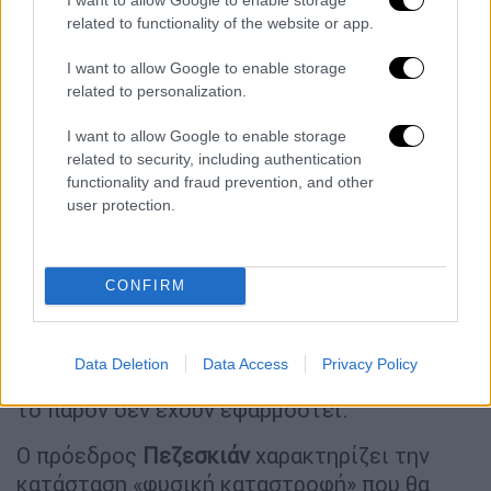
στα μέσα κοινωνικής δικτύωσης πολλοί από
related to functionality of the website or app.
τους 15 εκατομμύρια κατοίκους της
ιρανικής πρωτεύουσας.
I want to allow Google to enable storage
related to personalization.
Άλλα μέτρα που εξετάζει να επιβάλει η
κυβέρνηση υπό τον πρόεδρο
Μασούντ
I want to allow Google to enable storage
related to security, including authentication
Πεζεσκιάν
περιλαμβάνουν μια μείωση της
functionality and fraud prevention, and other
εβδομάδας εργασίας από τις πέντε στις
user protection.
τέσσερις ημέρες ή ακόμα και να διατάξει το
κλείσιμο για μία εβδομάδα της πρωτεύουσας
προκειμένου να εξοικονομήσει ηλεκτρικό
CONFIRM
ρεύμα και νερό.
Όμως, οι φόβοι για τον οικονομικό
Data Deletion
Data Access
Privacy Policy
αντίκτυπο των σχεδίων σημαίνουν ότι προς
το παρόν δεν έχουν εφαρμοστεί.
Ο πρόεδρος
Πεζεσκιάν
χαρακτηρίζει την
κατάσταση «φυσική καταστροφή» που θα