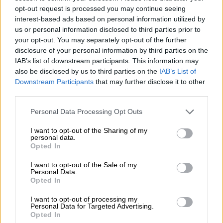
opt-out request is processed you may continue seeing
interest-based ads based on personal information utilized by
ΔΙΑΒΑΣΤΕ ΕΠΙΣΗΣ
us or personal information disclosed to third parties prior to
your opt-out. You may separately opt-out of the further
Κόσμος
|
02.08.2025 15:53
disclosure of your personal information by third parties on the
IAB’s list of downstream participants. This information may
Στα κόκκινα ο προϋπολογισμός της
also be disclosed by us to third parties on the
IAB’s List of
Τουρκίας: Νέο ρεκόρ ελλείμματος
Downstream Participants
that may further disclose it to other
τον Ιούνιο
third parties.
Please note that this website/app uses one or more Google
Personal Data Processing Opt Outs
services and may gather and store information including but
not limited to your visit or usage behaviour. You may click to
I want to opt-out of the Sharing of my
Η διοίκηση της ιρανικής πρωτεύουσας δεν
personal data.
grant or deny consent to Google and its third-party tags to
Opted In
έχει σχολιάσει προς το παρόν τα
use your data for below specified purposes in below Google
consent section.
δημοσιεύματα, όμως αυτόπτες μάρτυρες
I want to opt-out of the Sale of my
Personal Data.
επιβεβαιώνου ότι πολλές
δημόσιες
Opted In
τουαλέτες
, μεταξύ αυτών και εκείνες στους
I want to opt-out of processing my
σταθμούς μετρό, έχουν ήδη κλείσει.
Personal Data for Targeted Advertising.
Υπάρχουν περίπου 20.000 δημόσιες
Opted In