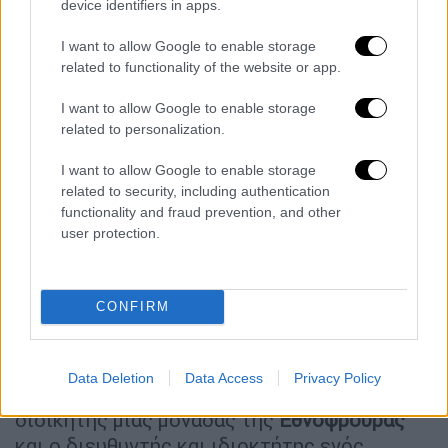
device identifiers in apps.
δολαρίων με πληθωρισμό περίπου 80.000
δολαρίων, ανέφερε η υπηρεσία.
I want to allow Google to enable storage
related to functionality of the website or app.
Ο πρόεδρος
Βολοντίμιρ
Ζελένσκι
, ο
οποίος
I want to allow Google to enable storage
προκάλεσε δημόσια οργή τον περασμένο
related to personalization.
μήνα για την προσωρινή κατάργηση της
ανεξαρτησίας δύο υπηρεσιών κατά της
I want to allow Google to enable storage
related to security, including authentication
διαφθοράς, επαίνεσε την κίνηση το Σάββατο
functionality and fraud prevention, and other
μετά από συνάντηση με τους επικεφαλής
user protection.
των υπηρεσιών.
Εκτός από τον βουλευτή, μεταξύ των
CONFIRM
κατηγορουμένων περιλαμβάνονται ένας
πρώην κυβερνήτης και επικεφαλής της
περιφερειακής διοίκησης, ο επικεφαλής
Data Deletion
Data Access
Privacy Policy
μιας στρατιωτικής διοίκησης της πόλης, ο
διοικητής μιας μονάδας της
Εθνοφρουράς
και ο διευθυντής και ιδιοκτήτης ενός