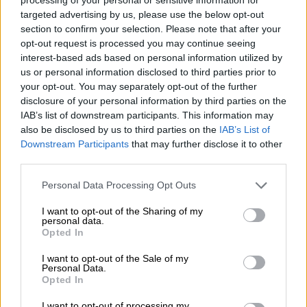
πολέμου στη μάχη κατά της ρωσικής
targeted advertising by us, please use the below opt-out
εισβολής. Παράλληλα με τον πόλεμο, η
section to confirm your selection. Please note that after your
Ουκρανία
παίρνει μέτρα κατά της διαφθοράς,
opt-out request is processed you may continue seeing
interest-based ads based on personal information utilized by
μέτρα που θεωρούνται κρίσιμα για το μέλλον
us or personal information disclosed to third parties prior to
της στην
Ευρωπαϊκή Ένωση
.
your opt-out. You may separately opt-out of the further
disclosure of your personal information by third parties on the
IAB’s list of downstream participants. This information may
ΔΙΑΒΑΣΤΕ ΕΠΙΣΗΣ
also be disclosed by us to third parties on the
IAB’s List of
Downstream Participants
that may further disclose it to other
Κόσμος
|
04.08.2025 16:43
third parties.
Σκοτώθηκαν αναζητώντας τροφή:
Λιμός και βαρβαρότητα στη Γάζα -
Please note that this website/app uses one or more Google
Personal Data Processing Opt Outs
services and may gather and store information including but
Προκλητικός ο Ισραηλινός Μπεν -
not limited to your visit or usage behaviour. You may click to
I want to opt-out of the Sharing of my
Γκβιρ ζητά την «κατάκτηση» του
personal data.
grant or deny consent to Google and its third-party tags to
Opted In
παλαιστινιακού θύλακα
use your data for below specified purposes in below Google
consent section.
I want to opt-out of the Sale of my
Personal Data.
Opted In
Οι αρχές καταπολέμησης της διαφθοράς
I want to opt-out of processing my