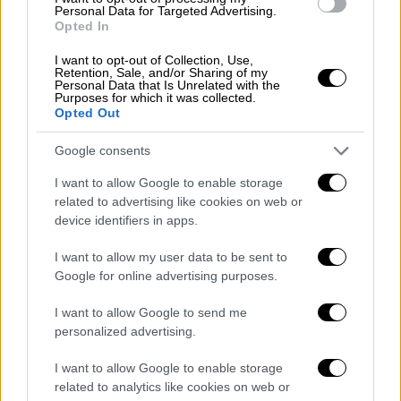
Personal Data for Targeted Advertising.
ανακοίνωσαν το
Σάββατο
ότι αποκάλυψαν
Opted In
μια σκευωρία στην οποία εμπλεκόταν ο
I want to opt-out of Collection, Use,
βουλευτής, ένας εν ενεργεία και έναν πλέον
Retention, Sale, and/or Sharing of my
Personal Data that Is Unrelated with the
αποπεμφθείς αξιωματούχο
ς, ένας διοικητής
Purposes for which it was collected.
της
Εθνοφρουράς
και δύο επιχειρηματίες, οι
Opted Out
οποίοι δωροδοκίες για αγορές σε
Google consents
διογκωμένες τιμές.
I want to allow Google to enable storage
«Το 2024-2025, μια οργανωμένη εγκληματική
related to advertising like cookies on web or
ομάδα υπεξαίρεσε συστηματικά κεφάλαια
device identifiers in apps.
που διατέθηκαν από τις τοπικές αρχές για
I want to allow my user data to be sent to
αμυντικές ανάγκες», ανέφερε σε ανακοίνωσή
Google for online advertising purposes.
της
η Εθνική Υπηρεσία Καταπολέμησης της
Διαφθοράς,
προσθέτοντας ότι οι
I want to allow Google to send me
personalized advertising.
δωροδοκίες ανήλθαν συνολικά σε περίπου
30% της αξίας των συμβάσεων.
I want to allow Google to enable storage
related to analytics like cookies on web or
Η σύμβαση για τα drones είχε αξία 240.000