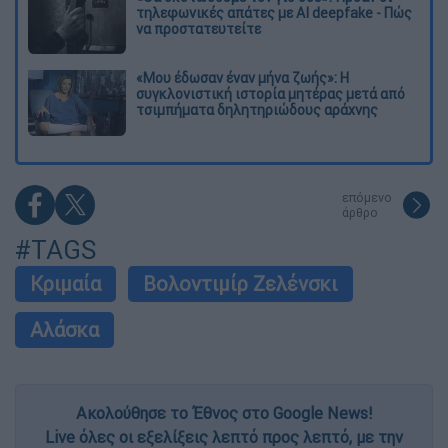
τηλεφωνικές απάτες με AI deepfake - Πώς
να προστατευτείτε
«Μου έδωσαν έναν μήνα ζωής»: Η
συγκλονιστική ιστορία μητέρας μετά από
τσιμπήματα δηλητηριώδους αράχνης
επόμενο
άρθρο
#TAGS
Κριμαία
Βολοντιμίρ Ζελένσκι
Αλάσκα
Ακολούθησε το Έθνος στο Google News!
Live όλες οι εξελίξεις λεπτό προς λεπτό, με την