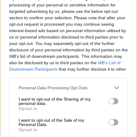
προκειμένου να συμφωνήσει σε άμεσο
processing of your personal or sensitive information for
targeted advertising by us, please use the below opt-out
τερματισμό των εχθροπραξιών στην
section to confirm your selection. Please note that after your
Ουκρανία, σύμφωνα με τη Wall Street Journal.
opt-out request is processed you may continue seeing
interest-based ads based on personal information utilized by
Ο βασικός όρος προβλέπει την απόσυρση
us or personal information disclosed to third parties prior to
των ουκρανικών στρατευμάτων από την
your opt-out. You may separately opt-out of the further
ανατολική περιοχή του Ντονμπάς, ενώ η
disclosure of your personal information by third parties on the
IAB’s list of downstream participants. This information may
Μόσχα θα διατηρήσει τον έλεγχο του
also be disclosed by us to third parties on the
IAB’s List of
Ντονέτσκ, του Λουγκάνσκ και της Κριμαίας.
Downstream Participants
that may further disclose it to other
third parties.
Ο
Πούτιν
μετέφερε την πρότασή του στον
Γουίτκοφ
, κατά τη διάρκεια συνάντησης που
Please note that this website/app uses one or more Google
Personal Data Processing Opt Outs
services and may gather and store information including but
είχαν στη Μόσχα την Τετάρτη. Συγκεκριμένα,
not limited to your visit or usage behaviour. You may click to
I want to opt-out of the Sharing of my
η ρωσική πρόταση προβλέπει πλήρη
personal data.
grant or deny consent to Google and its third-party tags to
Opted In
κατάπαυση του πυρός εφόσον η Ουκρανία
use your data for below specified purposes in below Google
αποσύρει τις στρατιωτικές της δυνάμεις
consent section.
I want to opt-out of the Sale of my
Personal Data.
από ολόκληρη την ανατολική επαρχία του
Opted In
Ντονέτσκ. Παρά το γεγονός ότι η Ρωσία