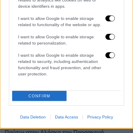
related to analytics like cookies on web or
οι γραμμές του μετώπου θα «παγώσουν». Σε
device identifiers in apps.
δεύτερο στάδιο, ο Πούτιν και ο Τραμπ θα
I want to allow Google to enable storage
συμφωνήσουν σε ένα οριστικό ειρηνευτικό
related to functionality of the website or app.
σχέδιο (πιθανόν τον Δεκαπενταύγουστο
στην Αλάσκα), το οποίο θα συζητηθεί στη
I want to allow Google to enable storage
related to personalization.
συνέχεια και με τον πρόεδρο της Ουκρανίας,
Βολοντίμιρ Ζελένσκι.
I want to allow Google to enable storage
related to security, including authentication
Ζελένσκι: Δεν θα δώσουμε εδάφη
functionality and fraud prevention, and other
στον κατακτητή
user protection.
Ο πρόεδρος της Ουκρανίας,
Βολοντίμιρ
Ζελένσκι
, δήλωσε κατηγορηματικά ότι η
CONFIRM
χώρα του δεν πρόκειται να παραχωρήσει
εδάφη στον «κατακτητή», στέλνοντας σαφές
μήνυμα
μετά την ανακοίνωση του Ντόναλντ
Data Deletion
Data Access
Privacy Policy
Τραμπ ότι θα συναντηθεί με τον Βλαντιμίρ
Πούτιν στην Αλάσκα την Παρασκευή.