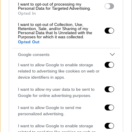
I want to opt-out of processing my
ελέγχει την πλειονότητα της περιοχής, το
Personal Data for Targeted Advertising.
Κίεβο εξακολουθεί να κατέχει σημαντικά
Opted In
τμήματά της.
I want to opt-out of Collection, Use,
Retention, Sale, and/or Sharing of my
Σύμφωνα με το σχέδιο, η Ρωσία θα
Personal Data that Is Unrelated with the
Purposes for which it was collected.
διατηρήσει υπό τον έλεγχό της τις περιοχές
Opted Out
Ντονέτσκ και Λουγκάνσκ, καθώς και την
Google consents
Κριμαία, την οποία έχει προσαρτήσει από το
2014. Όπως προκύπτει από τις πληροφορίες
I want to allow Google to enable storage
που επικαλείται το μέσο, ο Ρώσος πρόεδρος
related to advertising like cookies on web or
device identifiers in apps.
δείχνει μια ελαστικότητα στις
διαπραγματεύσεις,
αφήνοντας τα εδάφη που
I want to allow my user data to be sent to
είχαν καταλάβει τα ρωσικά στρατεύματα σε
Google for online advertising purposes.
Χερσώνα και Ζαπορίζια.
I want to allow Google to send me
Η πρόταση - αν υπάρξει συμφωνία - θα
personalized advertising.
εφαρμοστεί σε δύο φάσεις: αρχικά, η
I want to allow Google to enable storage
Ουκρανία θα αποσυρθεί από το Ντονέτσκ και