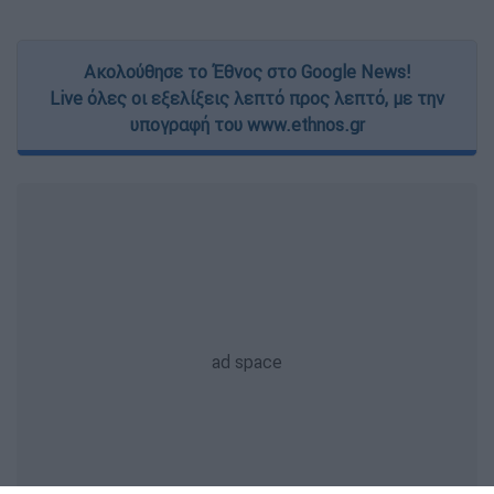
Ακολούθησε το Έθνος στο Google News!
Live όλες οι εξελίξεις λεπτό προς λεπτό, με την
υπογραφή του www.ethnos.gr