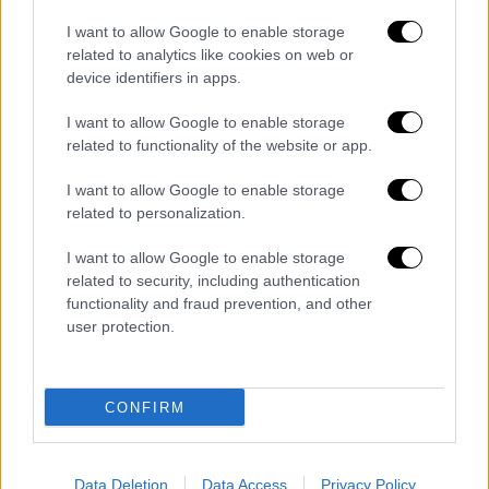
Λευκού Οίκου. Τόνισε μιλώντας σε
I want to allow Google to enable storage
αμερικανικό ραδιοφωνικό σταθμό πως «
οι
related to analytics like cookies on web or
αριθμοί απλούστατα δεν δικαιολογούν τη
device identifiers in apps.
λήψη του μέτρου αυτού
», θυμίζοντας πως οι
I want to allow Google to enable storage
στατιστικές υποδεικνύουν ότι στην πόλη οι
related to functionality of the website or app.
δείκτες της εγκληματικότητας είναι στα
χαμηλότερα επίπεδα των τελευταίων 30
I want to allow Google to enable storage
related to personalization.
ετών.
I want to allow Google to enable storage
Συμπλήρωσε πάντως ότι οι υπηρεσίες της
related to security, including authentication
και η αστυνομία της Ουάσιγκτον θα
functionality and fraud prevention, and other
συνεργαστούν με την κυβέρνηση.
user protection.
Η κ. Μπόντι ανέφερε μέσω X ότι είχε χθες
Τρίτη «παραγωγική» συνάντηση με την κ.
CONFIRM
Μπάουζερ.
Ο ρεπουμπλικάνος πρόεδρος είχε ήδη
Data Deletion
Data Access
Privacy Policy