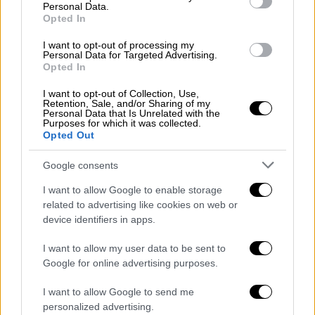
Personal Data.
προηγουμένου, ο Τραμπ
κήρυξε κατάσταση
Opted In
έκτακτης ανάγκης τη Δευτέρα (11/08) στην
I want to opt-out of processing my
αμερικανική πρωτεύουσα
, επικαλούμενος
Personal Data for Targeted Advertising.
την κατ’ αυτόν ανεξέλεγκτη, ραγδαία αύξηση
Opted In
της εγκληματικότητας. Διέταξε επίσης να
I want to opt-out of Collection, Use,
αναπτυχθούν κάπου 800 μέλη της
Retention, Sale, and/or Sharing of my
Personal Data that Is Unrelated with the
Εθνοφρουράς, σώματος εφεδρείας του
Purposes for which it was collected.
Opted Out
αμερικανικού στρατού.
Google consents
Επιπλέον, έθεσε μέχρι νεοτέρας την
αστυνομία της
Ουάσιγκτον
υπό τις διαταγές
I want to allow Google to enable storage
related to advertising like cookies on web or
της υπουργού Δικαιοσύνης Παμ Μπόντι
. Δεν
device identifiers in apps.
υπάρχουν στοιχεία που να δείχνουν αύξηση
των εγκλημάτων στην πρωτεύουσα των
I want to allow my user data to be sent to
ΗΠΑ, οι αριθμοί δείχνουν το αντίθετο.
Google for online advertising purposes.
Η δήμαρχος της πρωτεύουσας, η Μέριελ
I want to allow Google to send me
personalized advertising.
Μπάουζερ, αμφισβήτησε την εκδοχή του