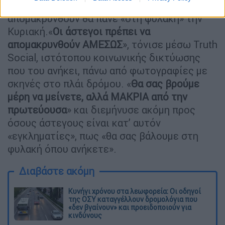
απειλήσει πως οι
άστεγοι
αν δεν
απομακρυνθούν θα πάνε «στη φυλακή» την
Κυριακή.«
Οι άστεγοι πρέπει να
απομακρυνθούν ΑΜΕΣΩΣ
», τόνισε μέσω Truth
Social, ιστότοπου κοινωνικής δικτύωσης
που του ανήκει, πάνω από φωτογραφίες με
σκηνές στο πλάι δρόμου. «
Θα σας βρούμε
μέρη να μείνετε, αλλά ΜΑΚΡΙΑ από την
πρωτεύουσα
» και διεμήνυσε ακόμη προς
όσους άστεγους είναι κατ’ αυτόν
«εγκληματίες», πως «θα σας βάλουμε στη
φυλακή όπου ανήκετε».
Διαβάστε ακόμη
Κυνήγι χρόνου στα λεωφορεία: Οι οδηγοί
της ΟΣΥ καταγγέλλουν δρομολόγια που
«δεν βγαίνουν» και προειδοποιούν για
κινδύνους