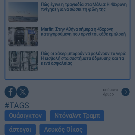
Πώς έγινε η τραγωδία στα Μάλια: Η 40χρονη
πνίγηκε για να σώσει τη φίλη της
Marfin: Στην Αθήνα σήμερα η 46χρονη
κατηγορούμενη που αρνείται κάθε εμπλοκή
Πώς οι χάκερ μπορούν να μολύνουν το νερό:
Η εισβολή στα συστήματα ύδρευσης και τα
κενά ασφαλείας
επόμενο
άρθρο
#TAGS
Ουάσιγκτον
Ντόναλντ Τραμπ
άστεγοι
Λευκός Οίκος