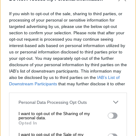
της Αλάσκας
If you wish to opt-out of the sale, sharing to third parties, or
processing of your personal or sensitive information for
targeted advertising by us, please use the below opt-out
section to confirm your selection. Please note that after your
Εσωτερική κόντρα
opt-out request is processed you may continue seeing
interest-based ads based on personal information utilized by
«Στους άστεγους θα δοθεί η επιλογή να
us or personal information disclosed to third parties prior to
φύγουν από εκεί όπου κατασκηνώνουν,
να
your opt-out. You may separately opt-out of the further
disclosure of your personal information by third parties on the
μεταφερθούν σε καταφύγια για άστεγους,
IAB’s list of downstream participants. This information may
όπου θα τους προσφερθούν υπηρεσίες
also be disclosed by us to third parties on the
IAB’s List of
απεξάρτησης ή ψυχικής υγείας, και αν
Downstream Participants
that may further disclose it to other
αρνηθούν, θα υπόκεινται σε πρόστιμα ή
third parties.
φυλάκιση
», τόνισε η Κάρολαϊν Λέβιτ,
Please note that this website/app uses one or more Google
Personal Data Processing Opt Outs
εκπρόσωπος του προέδρου
Ντόναλντ Τραμπ
,
services and may gather and store information including but
κατά την ενημέρωση των διαπιστευμένων
not limited to your visit or usage behaviour. You may click to
I want to opt-out of the Sharing of my
personal data.
grant or deny consent to Google and its third-party tags to
συντακτών στον Λευκό Οίκο.
Opted In
use your data for below specified purposes in below Google
consent section.
Προχωρώντας σε κίνηση άνευ
I want to opt-out of the Sale of my