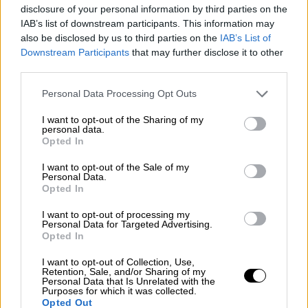
disclosure of your personal information by third parties on the
προορίζεται να διχοτομήσει την
Δυτική
IAB’s list of downstream participants. This information may
Οχθη
. Την έγκριση του σχεδίου ανακοίνωσε
also be disclosed by us to third parties on the
IAB’s List of
την περασμένη εβδομάδα ο Μπεζαλέλ
Downstream Participants
that may further disclose it to other
third parties.
Σμότριτς, ο ακροδεξιός υπουργός
Οικονομικών της κυβέρνησης Νετανιάχου
Please note that this website/app uses one or more Google
Personal Data Processing Opt Outs
και πρωτεργάτης του εποικισμού
services and may gather and store information including but
not limited to your visit or usage behaviour. You may click to
I want to opt-out of the Sharing of my
προκαλώντας τις αντιδράσεις τη
ς
personal data.
grant or deny consent to Google and its third-party tags to
Ευρωπαϊκής Ενωσης και του ΟΗΕ
που
Opted In
use your data for below specified purposes in below Google
κάλεσαν την ισραηλινή κυβέρνηση να το
consent section.
I want to opt-out of the Sale of my
εγκαταλείψει.
Personal Data.
Opted In
Το Ισραήλ είχε παγώσει τα σχέδια ανέγερσης
I want to opt-out of processing my
λόγω των διαφωνιών των
Ηνωμένων
Personal Data for Targeted Advertising.
Opted In
Πολιτειών,
των ευρωπαϊκών χωρών και
άλλων δυνάμεων, που θεώρησαν το σχέδιο
I want to opt-out of Collection, Use,
Retention, Sale, and/or Sharing of my
απειλή για οποιαδήποτε
μελλοντική
Personal Data that Is Unrelated with the
Purposes for which it was collected.
συμφωνία με τους
Παλαιστίνιους
.
Opted Out