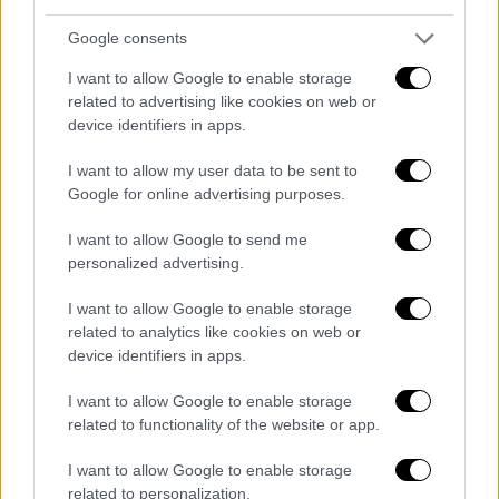
Το σχέδιο E1 θα συνδέσει τον εβραϊκό
Google consents
οικισμό Μααλέ Αντουμίμ με την Ανατολική
I want to allow Google to enable storage
Ιερουσαλήμ αποκόπτοντας την πόλη που
related to advertising like cookies on web or
προορίζεται από τους
Παλαιστίνιους
για
device identifiers in apps.
πρωτεύουσα του μελλοντικού
παλαιστινιακού κράτους από την υπόλοιπη
I want to allow my user data to be sent to
Google for online advertising purposes.
Δυτική Οχθη.
I want to allow Google to send me
Οι εβραϊκοί οικισμοί στην
Δυτική
Οχθη
και η
personalized advertising.
στρατιωτική κατοχή από το
Ισραήλ
θεωρούνται παράνομοι από την διεθνή
I want to allow Google to enable storage
κοινότητα.
related to analytics like cookies on web or
device identifiers in apps.
Η οργάνωση Peace Now που παρακολουθεί
I want to allow Google to enable storage
την εποικιστική δραστηριότητα στην
Δυτική
related to functionality of the website or app.
Οχθη
είχε ανακοινώσει στις αρχές του μήνα
ότι το υπουργείο Στέγασης ενέκρινε την
I want to allow Google to enable storage
related to personalization.
ανέγερση 3.300 κατοικιών στο
Μααλέ