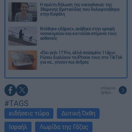
Η πρώτη δήλωση της οικογένειας της
38χρονης Βρετανίδας που δολοφονήθηκε
στην Κυψέλη
Ντύθηκε «Χάρος», ανέβηκε στην οροφή
νοσοκομείου και κοιτούσε επίμονα τους
ασθενείς
«Όχι γκέι 17 Pro, αλλά σπασμένο 11άρι»:
Ρώσοι διαλύουν τα iPhone τους στο TikTok
για να... γίνουν πιο άνδρες
επόμενο
άρθρο
#TAGS
ειδήσεις τώρα
Δυτική Όχθη
Ισραήλ
Λωρίδα της Γάζας