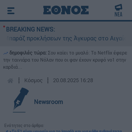
BREAKING NEWS:
αράζ προκλήσεων της Άγκυρας στο Αιγαίο: Εικον
δημοφιλές τώρα:
Σου καίει το μυαλό: Το Netflix έφερε
την ταινιάρα του Νόλαν που οι φαν έχουν κρυφό νο1 στην
καρδιά...
┋
Κόσμος
┋
20.08.2025 16:28
Newsroom
Ενότητες στο άρθρο:
📌 «Το E1 είναι μοιραίο για το Ισραήλ και για κάθε πιθανότητα