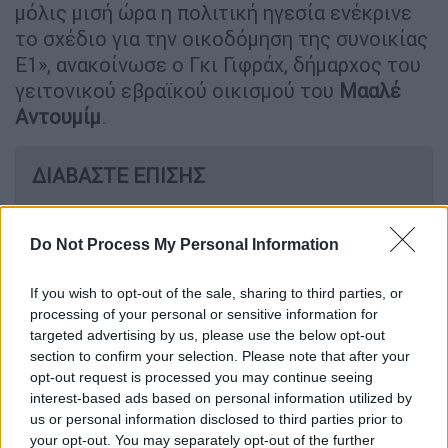
μόλις μισή ώρα η πολιτική ηγεσία ενέκρινε
το σχέδιο για την οικοδόμηση της συνοικίας
E1», ανακοίνωσε ο Γκι Γιφράχ, δήμαρχος του
γειτονικού εβραϊκού οικισμού του
Μααλέ
Αντουμίμ
.
ΔΙΑΒΑΣΤΕ ΕΠΙΣΗΣ
Κόσμος
|
20.08.2025 16:05
Γιατί ο Τραμπ φοβάται τον Πούτιν:
Do Not Process My Personal Information
Πώς ο Ρώσος ηγέτης κρατά στο χέρι
If you wish to opt-out of the sale, sharing to third parties, or
τον Αμερικανό πρόεδρο – Οι
processing of your personal or sensitive information for
επιπτώσεις στο Ουκρανικό
targeted advertising by us, please use the below opt-out
section to confirm your selection. Please note that after your
opt-out request is processed you may continue seeing
interest-based ads based on personal information utilized by
Πρόκειται για το σχέδιο Ε1, το οποίο
us or personal information disclosed to third parties prior to
your opt-out. You may separately opt-out of the further
παρέμενε παγωμένο από το 2012 και