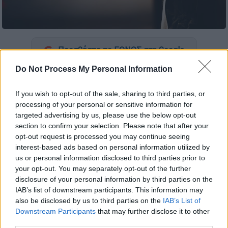
Προσθέστε το ΕΘΝΟΣ στη Google
Do Not Process My Personal Information
Μια
σοκαριστική υπόθεση
αποκαλύφθηκε σε
αεροπορική
πτήση
από το
Μουμπάι προς τη
If you wish to opt-out of the sale, sharing to third parties, or
Ζυρίχη
, με θύμα μια
15χρονη κοπέλα
και
processing of your personal or sensitive information for
targeted advertising by us, please use the below opt-out
δράστη έναν
44χρονο παντρεμένο Ινδό
section to confirm your selection. Please note that after your
επιχειρηματία
, ο οποίος καθόταν δίπλα της.
opt-out request is processed you may continue seeing
interest-based ads based on personal information utilized by
Το περιστατικό συνέβη τον περασμένο
us or personal information disclosed to third parties prior to
Μάρτιο, την ώρα που ο κατηγορούμενος
your opt-out. You may separately opt-out of the further
ταξίδευε για επαγγελματικούς λόγους στο
disclosure of your personal information by third parties on the
IAB’s list of downstream participants. This information may
Βέλγιο. Αρχικά αντάλλαξε μερικές
also be disclosed by us to third parties on the
IAB’s List of
κουβέντες με την
ανήλικη, η οποία σύντομα
Downstream Participants
that may further disclose it to other
αποκοιμήθηκε
. Τότε ο άνδρας προχώρησε σε
third parties.