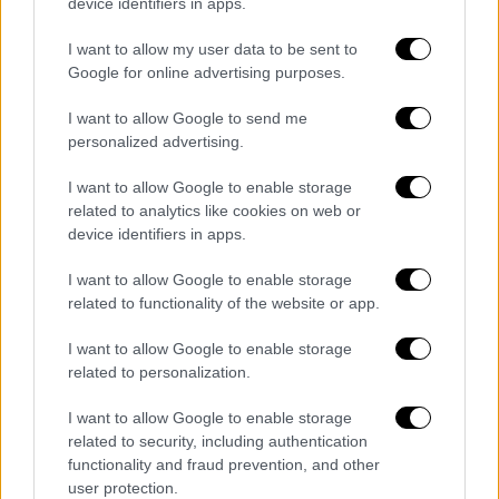
device identifiers in apps.
Σύμφωνα με το κατηγορητήριο, η
κοπέλα
I want to allow my user data to be sent to
υπέστη σοκ
και δεν μπορούσε να αντιδράσει,
Google for online advertising purposes.
παραμένοντας ακίνητη μέχρι που ο
κατηγορούμενος σταμάτησε από μόνος του.
I want to allow Google to send me
personalized advertising.
Μετά την προσγείωση στο
αεροδρόμιο της
I want to allow Google to enable storage
Ζυρίχης
, ο επιχειρηματίας συνελήφθη. Στο
related to analytics like cookies on web or
Επαρχιακό Δικαστήριο του Bulach
device identifiers in apps.
παραδέχτηκε την πράξη του, αναγνωρίζοντας
ότι η ανήλικη δεν είχε συναινέσει και
I want to allow Google to enable storage
related to functionality of the website or app.
δηλώνοντας ότι γνώριζε πως ήταν πολύ
μικρή, αν και δεν ήξερε την ακριβή ηλικία
I want to allow Google to enable storage
της.
related to personalization.
Το δικαστήριο τον έκρινε ένοχο για
βιασμό
I want to allow Google to enable storage
και σεξουαλικές πράξεις με ανήλικο
,
related to security, including authentication
functionality and fraud prevention, and other
επιβάλλοντάς του ποινή φυλάκισης 1,5
user protection.