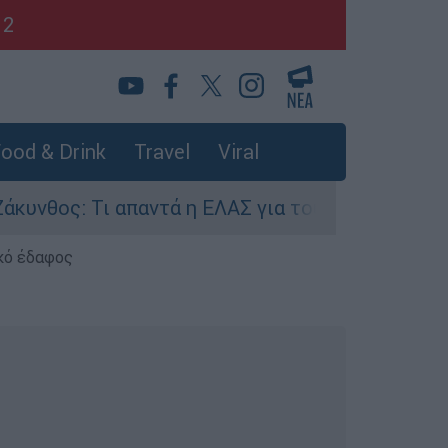
12
ood & Drink
Travel
Viral
ος: Τι απαντά η ΕΛΑΣ για τους 8 βιασμούς τουρι
κό έδαφος