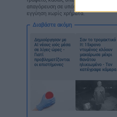
απαγόρευση σε υπόπτους εγκληματικ
εγγύηση χωρίς χρήματα.
Διαβάστε ακόμη
Δημιούργησαν με
Σαν το τρομακτικό
AI νέους ιούς μέσα
It: 15χρονο
σε λίγες ώρες -
ντυμένος κλόουν
Γιατί
μαχαίρωσε μέχρι
προβληματίζονται
θανάτου
οι επιστήμονες
ηλικιωμένο - Τον
κατέγραψε κάμερα