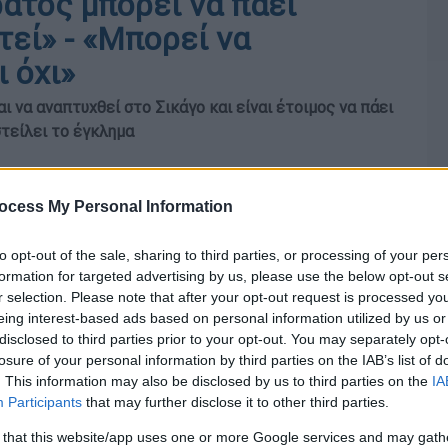
ατός μπορεί να πάει
εί» - «Μπορεί να
 όχι»
να αναπτυχθεί στο Σικάγο και είναι έτοιμος να πάει
στείλει το έγκλημα
ocess My Personal Information
to opt-out of the sale, sharing to third parties, or processing of your per
formation for targeted advertising by us, please use the below opt-out s
r selection. Please note that after your opt-out request is processed y
eing interest-based ads based on personal information utilized by us or
disclosed to third parties prior to your opt-out. You may separately opt-
losure of your personal information by third parties on the IAB’s list of
. This information may also be disclosed by us to third parties on the
IA
Participants
that may further disclose it to other third parties.
 that this website/app uses one or more Google services and may gath