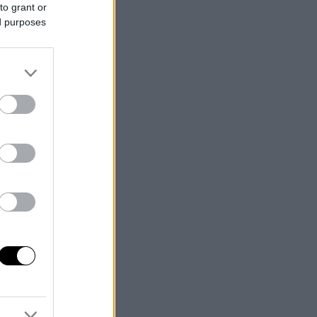
to grant or
ed purposes