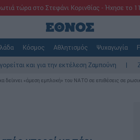
ωτιά τώρα στο Στεφάνι Κορινθίας - Ήχησε το 1
λάδα
Κόσμος
Αθλητισμός
Ψυχαγωγία
F
αι και για την εκτέλεση Ζαμπούνη
Ζάκυνθ
α δείχνει «άμεση εμπλοκή» του ΝΑΤΟ σε επιθέσεις σε ρωσι