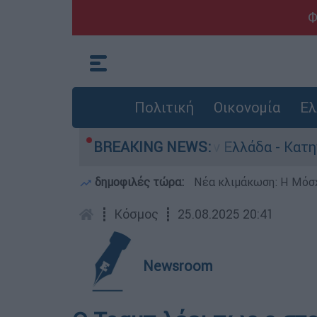
Φ
Πολιτική
Οικονομία
Ελ
α για ανθρωποκτονίες στην Ελλάδα - Κατηγορείτ
BREAKING NEWS:
δημοφιλές τώρα:
Νέα κλιμάκωση: Η Μόσχ
┋
Κόσμος
┋
25.08.2025 20:41
Newsroom