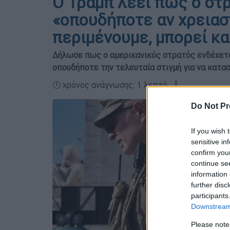
Ο Τραμπ λέει πως ο στρ
«οπουδήποτε αν χρειαστ
περιμένουμε, μπορεί και
Δήλωσε πως ο αμερικανικός στρατός ενδέχεται 
οπουδήποτε την τελευταία στιγμή για να κατα
🕛 χρόνος ανάγνωσης: 1 λεπτό ┋
Do Not Pr
If you wish 
sensitive in
confirm you
continue se
information 
further disc
participants
Downstream 
Please note