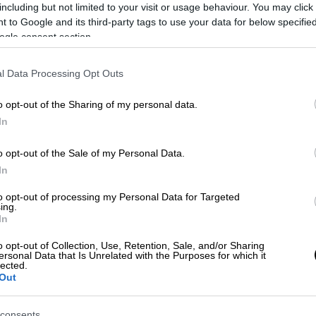
including but not limited to your visit or usage behaviour. You may click 
 to Google and its third-party tags to use your data for below specifi
ogle consent section.
l Data Processing Opt Outs
o opt-out of the Sharing of my personal data.
In
o opt-out of the Sale of my Personal Data.
In
to opt-out of processing my Personal Data for Targeted
 το ΕΘΝΟΣ στη Google
ing.
In
π
δήλωσε σήμερα πως ο αμερικανικός
o opt-out of Collection, Use, Retention, Sale, and/or Sharing
ersonal Data that Is Unrelated with the Purposes for which it
 Σικάγο και είναι έτοιμος να πάει
lected.
Out
α να καταστείλει το έγκλημα.
ιτα από
προειδοποίηση μικρότερη των 24
consents