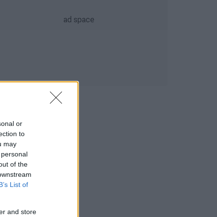
sonal or
ection to
ou may
 personal
out of the
 downstream
B’s List of
er and store