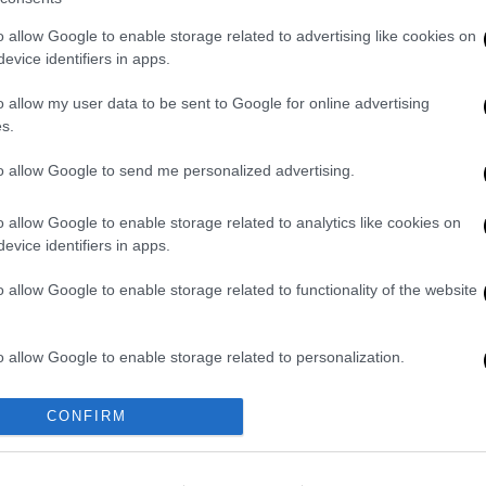
κε εάν το Πεντάγωνο προετοιμάζεται για
o allow Google to enable storage related to advertising like cookies on
evice identifiers in apps.
o allow my user data to be sent to Google for online advertising
s.
to allow Google to send me personalized advertising.
π μετά την ανάπτυξη εθνοφρουράς
τρο δεκάδες πόλεις
o allow Google to enable storage related to analytics like cookies on
evice identifiers in apps.
o allow Google to enable storage related to functionality of the website
το Σικάγο χρειάζεται ομοσπονδιακή
η, ωστόσο δεν ανακοίνωσε καμία απόφαση.
o allow Google to enable storage related to personalization.
ιμένουμε. Μπορεί ναι μπορεί όχι
, ίσως
o allow Google to enable storage related to security, including
CONFIRM
ουμε, που πιθανόν είναι αυτό που πρέπει να
cation functionality and fraud prevention, and other user protection.
ιογράφους, που βρίσκονταν στο Οβάλ
κά διατάγματα που προβλέπουν την