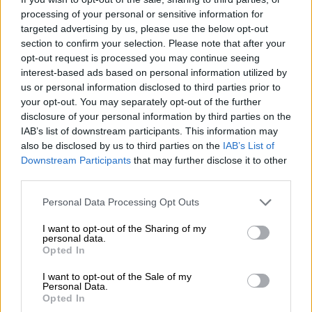
processing of your personal or sensitive information for
targeted advertising by us, please use the below opt-out
ΔΙΑΒΑΣΤΕ ΕΠΙΣΗΣ
section to confirm your selection. Please note that after your
opt-out request is processed you may continue seeing
Viral
|
27.08.2025 10:32
interest-based ads based on personal information utilized by
Τουρκάλα τραγουδίστρια ερμηνεύει
us or personal information disclosed to third parties prior to
σε άπταιστα ελληνικά το «Όλα σε
your opt-out. You may separately opt-out of the further
θυμίζουν» και συγκινεί!
disclosure of your personal information by third parties on the
IAB’s list of downstream participants. This information may
also be disclosed by us to third parties on the
IAB’s List of
Viral
|
28.08.2025 09:20
Downstream Participants
that may further disclose it to other
«Πλημμύρα» από φανουρόπιτες έξω
third parties.
από ναούς - Viral το βίντεο από
Please note that this website/app uses one or more Google
Personal Data Processing Opt Outs
εκκλησία του Κιλκίς
services and may gather and store information including but
not limited to your visit or usage behaviour. You may click to
I want to opt-out of the Sharing of my
personal data.
grant or deny consent to Google and its third-party tags to
Opted In
use your data for below specified purposes in below Google
consent section.
I want to opt-out of the Sale of my
Σύμφωνα με το
βίντεο
που μεταδόθηκε
Personal Data.
ζωντανά: «Σας ζητώ να με αφήσετε να
Opted In