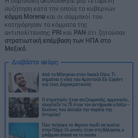
Η συμπλοκή ακολούθησε μια τεταμένη
συζήτηση κατά την οποία το κυβερνών
κόμμα
Morena
και οι σύμμαχοί του
κατηγόρησαν τα κόμματα της
αντιπολίτευσης
PRI
και
PAN
ότι ζητούσαν
στρατιωτική επέμβαση των ΗΠΑ στο
Μεξικό
.
Διαβάστε ακόμη
Από το Μίσιγκαν στον Λευκό Οίκο: Τι
σημαίνει η νίκη του Αμπντούλ Ελ-Σαγέντ
για τους Δημοκρατικούς
O στρατηγός ήταν σχιζοφρενής, εμμονικός,
πλησίαζε τα 75 όταν τον αντάμωσε η δόξα –
Εκείνος που άλλαξε την πορεία της
Ιστορίας!
Πώς πνίγηκε το 4χρονο παιδί σε πισίνα
στην Πάρο: Οι γονείς ήταν στη θάλασσα, ο
μπάρμαν έπεσε να το σώσει