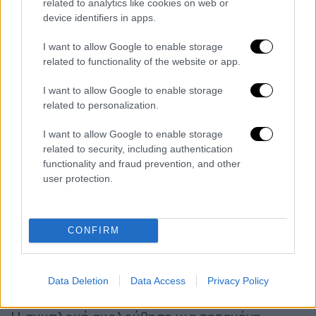
related to analytics like cookies on web or
device identifiers in apps.
I want to allow Google to enable storage
related to functionality of the website or app.
Ο Νορόνια περιέγραψε το περιστατικό: «Ο
Μορένο άρχισε να με προκαλεί, να με αγγίζει,
I want to allow Google to enable storage
related to personalization.
να με τραβάει. Με χτύπησε στα χέρια και
είπε: «Θα σε σπάσω στο ξύλο, θα σε
I want to allow Google to enable storage
σκοτώσω»».
related to security, including authentication
functionality and fraud prevention, and other
Από την πλευρά του, ο
Μορένο
ανάρτησε στα
user protection.
μέσα κοινωνικής δικτύωσης: «Όταν ο
Νορόνια ξεπέρασε τα όρια, ήξερε ακριβώς τι
έκανε. Θα ανταποκρίνομαι πάντα με θάρρος,
CONFIRM
με χαρακτήρα και χωρίς φόβο, για να
υπερασπιστώ το Μεξικό και να του δώσω
Data Deletion
Data Access
Privacy Policy
την κατεύθυνση που του αξίζει».