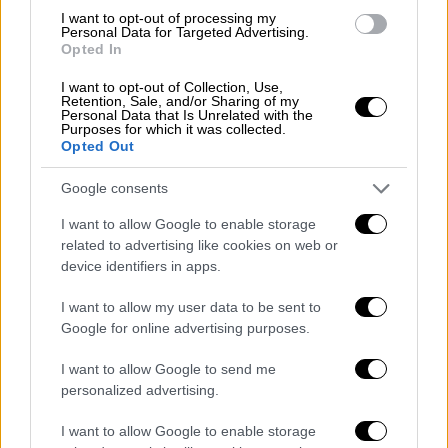
μιλήσω», λέει επανειλημμένα ο
Μορένο
.
I want to opt-out of processing my
«Μην με αγγίζεις», απαντά ο
Φερνάντες
Personal Data for Targeted Advertising.
Opted In
Νορόνια
. Καθώς ο
Νορόνια
προσπαθούσε να
απομακρυνθεί, ο
Μορένο
φαίνεται να τον
I want to opt-out of Collection, Use,
Retention, Sale, and/or Sharing of my
αρπάζει ξανά, στοχεύοντας στο λαιμό του.
Personal Data that Is Unrelated with the
Purposes for which it was collected.
Όταν ένας βοηθός του Νορόνια μπήκε
Opted Out
ανάμεσά τους, ο Μορένο τον έριξε στο
πάτωμα.
Google consents
I want to allow Google to enable storage
Το βίντεο που ήρθε στο φως της
related to advertising like cookies on web or
δημοσιότητας
device identifiers in apps.
I want to allow my user data to be sent to
Google for online advertising purposes.
I want to allow Google to send me
personalized advertising.
video
I want to allow Google to enable storage