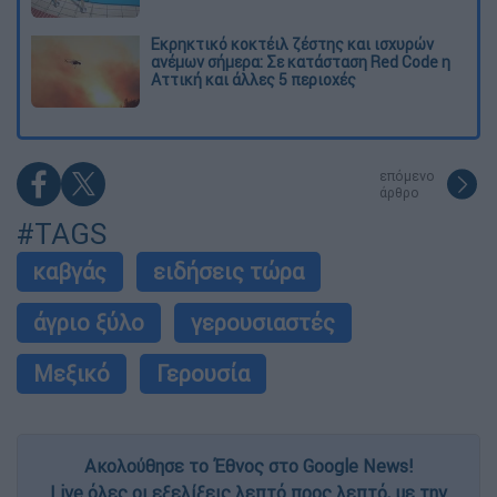
Εκρηκτικό κοκτέιλ ζέστης και ισχυρών
ανέμων σήμερα: Σε κατάσταση Red Code η
Αττική και άλλες 5 περιοχές
επόμενο
άρθρο
#TAGS
καβγάς
ειδήσεις τώρα
άγριο ξύλο
γερουσιαστές
Μεξικό
Γερουσία
Ακολούθησε το Έθνος στο Google News!
Live όλες οι εξελίξεις λεπτό προς λεπτό, με την