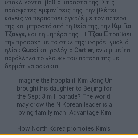
υποκλίνονται βαθιά μπροστά της. Στις
πρόσφατες εμφανίσεις της, την βλέπει
κανείς να περπατάει αγκαζέ με τον πατέρα
της και μπροστά από τη θεία της, την
Κιμ Γιο
Τζονγκ,
και τη μητέρα της. Η
Τζου Ε
τραβάει
την προσοχή με το στυλ της: φοράει γυαλιά
ηλίου
Gucci
και ρολόγια
Cartier
, ενώ μιμείται
παράλληλα το «λουκ» του πατέρα της με
δερμάτινα σακάκια.
Imagine the hoopla if Kim Jong Un
brought his daughter to Beijing for
the Sept 3 mil. parade? The world
may crow the N Korean leader is a
loving family man. Advantage Kim.
How North Korea promotes Kim’s
‘Dear Daughter’ as a worthy heir -