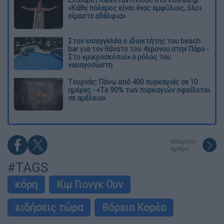
«Κάθε πόλεμος είναι ένας εμφύλιος, όλοι
είμαστε αδέλφια»
Στον εισαγγελέα ο ιδιοκτήτης του beach
bar για τον θάνατο του 4χρονου στην Πάρο -
Στο «μικροσκόπιο» ο ρόλος του
ναυαγοσώστη
Τουρνάς: Πάνω από 400 πυρκαγιές σε 10
ημέρες - «Το 90% των πυρκαγιών οφείλεται
σε αμέλεια»
επόμενο
άρθρο
#TAGS
κόρη
Κιμ Γιονγκ Ουν
ειδήσεις τώρα
Βόρεια Κορέα