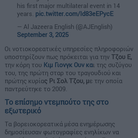
his first major multilateral event in 14
years.
pic.twitter.com/Id83eEPycE
— Al Jazeera English (@AJEnglish)
September 3, 2025
Οι νοτιοκορεατικές υπηρεσίες πληροφοριών
υποστηρίζουν πως πρόκειται για την
Τζου Ε,
την κόρη του
Κιμ Γιονγκ Ουν
κα
ι της συζύγου
του, της πρώτη σταρ του τραγουδιού και
πρώτης κυρία
ς Ρι Σολ Τζου, μ
ε την οποία
παντρεύτηκε το 2009.
Το επίσημο ντεμπούτο της στο
εξωτερικό
Τα βορειοκορεατικά μέσα ενημέρωσης
δημοσίευσαν φωτογραφίες ενηλίκων να