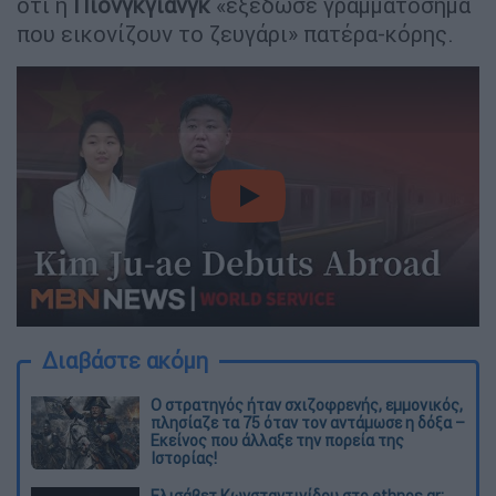
ότι η
Πιονγκγιάνγκ
«εξέδωσε γραμματόσημα
που εικονίζουν το ζευγάρι» πατέρα-κόρης.
video
Διαβάστε ακόμη
O στρατηγός ήταν σχιζοφρενής, εμμονικός,
πλησίαζε τα 75 όταν τον αντάμωσε η δόξα –
Εκείνος που άλλαξε την πορεία της
Ιστορίας!
Ελισάβετ Κωνσταντινίδου στο ethnos.gr: