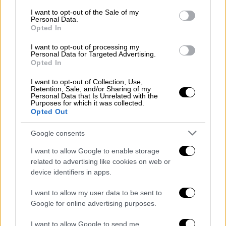
North Korean leader Kim Jong Un
consent section.
I want to opt-out of the Sale of my
Personal Data.
brought his teenage daughter to
Opted In
Beijing this week in her first public
outing overseas, fueling further
I want to opt-out of processing my
Personal Data for Targeted Advertising.
speculation that she may be his
Opted In
potential successor in the family's
I want to opt-out of Collection, Use,
dynastic rule over the nuclear-armed
Retention, Sale, and/or Sharing of my
Personal Data that Is Unrelated with the
state
https://t.co/CUYt0TzMXx
Purposes for which it was collected.
Opted Out
— Reuters (@Reuters)
September 3,
Google consents
2025
I want to allow Google to enable storage
«Το τελευταίο στάδιο προς τη
related to advertising like cookies on web or
διαδοχή»
device identifiers in apps.
Αυτή η μετάβαση από την εθνική στη διεθνή
I want to allow my user data to be sent to
Google for online advertising purposes.
σκηνή μπορεί να σηματοδοτεί «το τελευταίο
στάδιο προς τη διαδοχή», προσθέτει. Αν η
I want to allow Google to send me