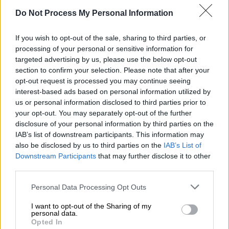
The Japan Times
Do Not Process My Personal Information
https://t.co/U1EYQz6DuJ
If you wish to opt-out of the sale, sharing to third parties, or
— Sung-Yoon Lee (@SungYoonLee1)
processing of your personal or sensitive information for
August 28, 2025
targeted advertising by us, please use the below opt-out
section to confirm your selection. Please note that after your
Συνοδεύοντας τον πατέρα της στο
Πεκίνο
, η
opt-out request is processed you may continue seeing
interest-based ads based on personal information utilized by
Τζου Ε
«έκανε κατά κάποιο τρόπο το
us or personal information disclosed to third parties prior to
επίσημο ντεμπούτο της στο εξωτερικό»,
your opt-out. You may separately opt-out of the further
υπογραμμίζει ο
Γιανγκ Μου-τζιν
, πρώην
disclosure of your personal information by third parties on the
πρόεδρος του Πανεπιστημίου
IAB’s list of downstream participants. This information may
also be disclosed by us to third parties on the
IAB’s List of
Βορειοκορεατικών Σπουδών της Σεούλ.
Downstream Participants
that may further disclose it to other
Όμως ο πανεπιστημιακός επισημαίνει πως η
third parties.
Τζου Ε
έχει ήδη «συμμετάσχει σε
Please note that this website/app uses one or more Google
στρατιωτικές και διπλωματικές
Personal Data Processing Opt Outs
services and may gather and store information including but
εκδηλώσεις, κυρίως σε μια δεξίωση στην
not limited to your visit or usage behaviour. You may click to
I want to opt-out of the Sharing of my
πρεσβεία της
Ρωσίας
».
personal data.
grant or deny consent to Google and its third-party tags to
Opted In
use your data for below specified purposes in below Google