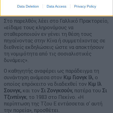
— Zhao DaShuai 东北进修🇨🇳
Data Deletion
Data Access
Privacy Policy
(@zhao_dashuai)
June 20, 2025
Στο παρελθόν, λέει στο Γαλλικό Πρακτορείο,
«είδαμε τους κληρονόμους να
σταθεροποιούν εν γένει τη θέση τους
πηγαίνοντας στην Κίνα ή συμμετέχοντας σε
διεθνείς εκδηλώσεις ώστε να αποκτήσουν
τη νομιμότητα από τις σοσιαλιστικές
δυνάμεις».
Ο καθηγητής αναφέρει ως παράδειγμα τη
συνάντηση ανάμεσα στον
Κιμ Γιονγκ Ιλ
, ο
οποίος επρόκειτο να διαδεχθεί τον
Κιμ Ιλ
Σουνγκ,
και τον
Σι Ζονγκσούν,
πατέρα του
Σι
Τζινπίνγκ
, το 1983 στο Πεκίνο. «Η
περίπτωση της Τζου Ε εντάσσεται σ' αυτή
την πορεία», προσθέτει.