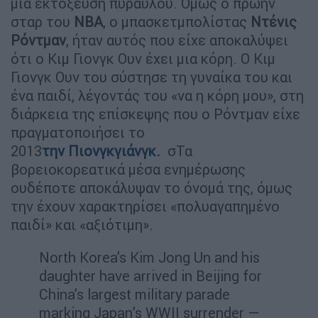
μια εκτόξευση πυραύλου. Όμως ο πρώην
σταρ του
NBA
, ο μπασκετμπολίστας
Ντένις
Ρόντμαν
, ήταν αυτός που είχε αποκαλύψει
ότι ο Κιμ Γιονγκ Ουν έχει μια κόρη. Ο Κιμ
Γιονγκ Ουν του σύστησε τη γυναίκα του και
ένα παιδί, λέγοντάς του «να η κόρη μου», στη
διάρκεια της επίσκεψης που ο Ρόντμαν είχε
πραγματοποιήσει το
2013
την Πιονγκγιάνγκ.
σΤα
βορειοκορεατικά μέσα ενημέρωσης
ουδέποτε αποκάλυψαν το όνομά της, όμως
την έχουν χαρακτηρίσει «πολυαγαπημένο
παιδί» και «αξιότιμη».
North Korea’s Kim Jong Un and his
daughter have arrived in Beijing for
China’s largest military parade
marking Japan’s WWII surrender —