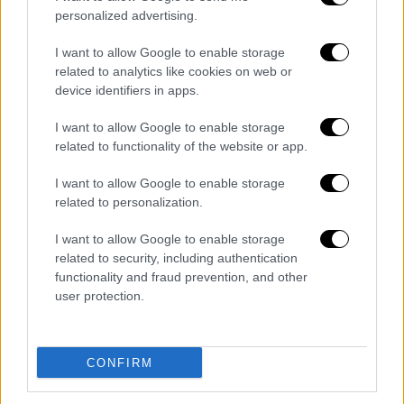
Τζου Ε
διαδεχθεί
τον
Κιμ Γιονγκ Ουν,
θα είναι
personalized advertising.
η πρώτη γυναίκα που θα ηγηθεί της χώρας
I want to allow Google to enable storage
από την ίδρυσή της το 1948. Οι ειδικοί
related to analytics like cookies on web or
θεωρούν πως πρόκειται για έναν ελιγμό της
device identifiers in apps.
οικογένειας Κιμ, κυρίως με στόχο να
I want to allow Google to enable storage
προβληθεί η
Τζου Ε.
related to functionality of the website or app.
«Δεν πρόκειται για ένα απλό οικογενειακό
I want to allow Google to enable storage
ταξίδι, αλλά στην πραγματικότητα για μια
related to personalization.
'είσοδό της στη σκηνή ως διαδόχου'»,
σύμφωνα με τον
Λιμ Ελ-σουλ,
καθηγητή στο
I want to allow Google to enable storage
related to security, including authentication
Ινστιτούτο Μελετών για την Άπω Ανατολή
functionality and fraud prevention, and other
τ
ου πανεπιστημίου
Κιουνγκνάμ
.
user protection.
Kim Jong-Un's 13 year old daughter,
Kim Ju-Ae is almost as tall as him.
CONFIRM
pic.twitter.com/sKQ5YJqVR5