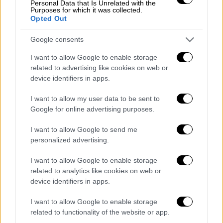
Personal Data that Is Unrelated with the
αλλά παίκτης με πόδι και στην
Ασία
.
Purposes for which it was collected.
Opted Out
Διπλωματικές επαφές υψηλού
Google consents
επιπέδου και συμβολισμού
I want to allow Google to enable storage
related to advertising like cookies on web or
Στο περιθώριο της συνόδου, ο
Ερντογάν
είχε
device identifiers in apps.
καταιγισμό επαφών. Σειρά κρίσιμων
συναντήσεων είχε
ο Ρετζέπ Ταγίπ Ερντογάν
I want to allow my user data to be sent to
στο περιθώριο της συνόδου του
Οργανισμού
Google for online advertising purposes.
Συνεργασίας της Σαγκάης.
Συνομίλησε με
I want to allow Google to send me
τον πρωθυπουργό της Αρμενίας
Νικόλ
personalized advertising.
Πασινιάν
και τον πρόεδρο το
υ Αζερμπαϊτζάν
Ιλχάμ Αλίγιεφ
, ενώ με τον
Βλαντιμίρ
Πούτιν
I want to allow Google to enable storage
related to analytics like cookies on web or
επιβεβαίωσε τη στρατηγική συνεργασία σε
device identifiers in apps.
εμπόριο, ενέργεια και τουρισμό,
επαναλαμβάνοντας την ανάγκη δίκαιης
I want to allow Google to enable storage
ειρήνης στην Ουκρανία. Στη συνάντηση με
related to functionality of the website or app.