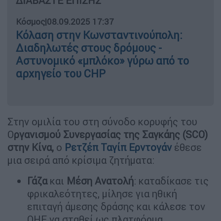
ΔΙΑΒΑΣΤΕ ΕΠΙΣΗΣ
Κόσμος
|
08.09.2025 17:37
Κόλαση στην Κωνσταντινούπολη:
Διαδηλωτές στους δρόμους -
Αστυνομικό «μπλόκο» γύρω από το
αρχηγείο του CHP
Στην ομιλία του στη σύνοδο κορυφής του
Ο
ργανισμού Συνεργασίας της Σαγκάης (SCO)
στην Κίνα,
ο
Ρετζέπ Ταγίπ Ερντογάν
έθεσε
μια σειρά από κρίσιμα ζητήματα:
Γάζα
και
Μέση
Ανατολή
: καταδίκασε τις
φρικαλεότητες, μίλησε για ηθική
επιταγή άμεσης δράσης και κάλεσε τον
ΟΗΕ να σταθεί ως πλατφόρμα