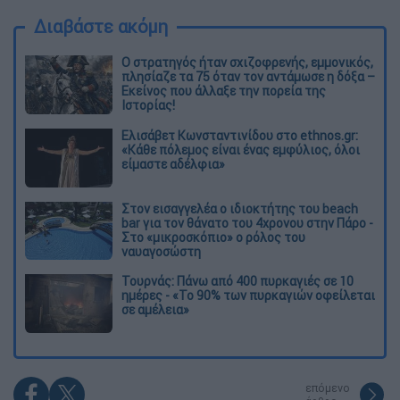
Διαβάστε ακόμη
O στρατηγός ήταν σχιζοφρενής, εμμονικός,
πλησίαζε τα 75 όταν τον αντάμωσε η δόξα –
Εκείνος που άλλαξε την πορεία της
Ιστορίας!
Ελισάβετ Κωνσταντινίδου στο ethnos.gr:
«Κάθε πόλεμος είναι ένας εμφύλιος, όλοι
είμαστε αδέλφια»
Στον εισαγγελέα ο ιδιοκτήτης του beach
bar για τον θάνατο του 4χρονου στην Πάρο -
Στο «μικροσκόπιο» ο ρόλος του
ναυαγοσώστη
Τουρνάς: Πάνω από 400 πυρκαγιές σε 10
ημέρες - «Το 90% των πυρκαγιών οφείλεται
σε αμέλεια»
επόμενο