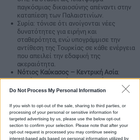
παγκόσμιας δικαιοσύνης απέναντι στην
καταπίεση των Παλαιστινίων.
Συρία: τόνισε ότι ανοίγονται νέες
δυνατότητες για ειρήνη και
σταθερότητα, ενώ υπογράμμισε την
αντίθεση της Τουρκίας σε κάθε ενέργεια
που απειλεί την εδαφική της
ακεραιότητα.
Νότιος Καύκασος – Κεντρική Ασία
:
χαιρέτισε τις πρόσφατες κινήσεις για
περιφερειακή ειρήνη και εξέφρασε την
Do Not Process My Personal Information
ελπίδα για ενίσχυση εμπορίου,
οικονομικών σχέσεων και νέων
If you wish to opt-out of the sale, sharing to third parties, or
διαδρόμων μεταφορών.
processing of your personal or sensitive information for
targeted advertising by us, please use the below opt-out
Κλίμα και ενέργεια: ανακοίνωσε ότι η
section to confirm your selection. Please note that after your
Τουρκία
προετοιμάζεται να φιλοξενήσει
opt-out request is processed you may continue seeing
τ
η Διάσκεψη του ΟΗΕ
για την
Κλιματική
interest-based ads based on personal information utilized by