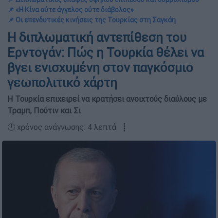
📌 «Η Κίνα ούτε άγγελος ούτε διάβολος»
📌 Οι επενδυτικές κινήσεις της Τουρκίας στη Σαγκάη
Η διπλωματική αντεπίθεση του
Ερντογάν: Πώς η Τουρκία θέλει να
βγει ενισχυμένη στον παγκόσμιο
γεωπολιτικό χάρτη
Η Τουρκία επιχειρεί να κρατήσει ανοιχτούς διαύλους με
Τραμπ, Πούτιν και Σι
🕛 χρόνος ανάγνωσης: 4 λεπτά ┋