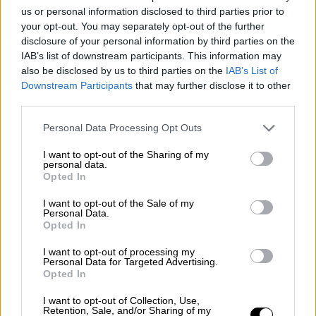
Αλλαγή
το 2025, ενώ χαρακτήρισε τον
us or personal information disclosed to third parties prior to
your opt-out. You may separately opt-out of the further
SCO
πλατφόρμα-κλειδί για έργα που
disclosure of your personal information by third parties on the
ενισχύουν την ενεργειακή ασφάλεια.
IAB’s list of downstream participants. This information may
also be disclosed by us to third parties on the
IAB’s List of
Η ομιλία του
Ρετζέπ Ταγίπ Ερντογάν
στη
Downstream Participants
that may further disclose it to other
σύνοδο ήταν μια επιτηδευμένη πολιτική
third parties.
παρέμβαση με στόχο να αναδείξει την
Please note that this website/app uses one or more Google
Personal Data Processing Opt Outs
Τουρκία —και τον ίδιο προσωπικά— σε
services and may gather and store information including but
ρυθμιστή λόγου και επιρροής σε έναν
not limited to your visit or usage behaviour. You may click to
I want to opt-out of the Sharing of my
personal data.
οργανισμό όπου δεσπόζουν δύο κολοσσοί: η
grant or deny consent to Google and its third-party tags to
Opted In
use your data for below specified purposes in below Google
Κίνα
και η
Ρωσία
.
consent section.
I want to opt-out of the Sale of my
Personal Data.
Η
Τουρκία
, αν και μέλος του
ΝΑΤΟ
,
Opted In
εμφανίστηκε στη
Σαγκάη
ως «ανεξάρτητη
δύναμη» που μπορεί να συνομιλεί ισότιμα με
I want to opt-out of processing my
Personal Data for Targeted Advertising.
τη
Ρωσία
, την
Κίνα
, το
Ιράν
και την
Κεντρική
Opted In
Ασία
. Αυτό ενισχύει το αφήγημα της
Άγκυρας
I want to opt-out of Collection, Use,
ότι δεν είναι απλώς «δυτικός δορυφόρος»,
Retention, Sale, and/or Sharing of my