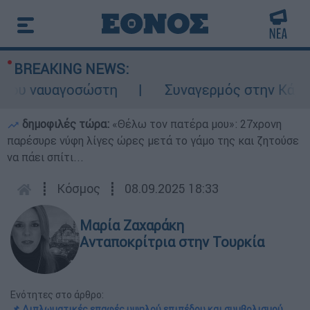
BREAKING NEWS:
υ ναυαγοσώστη
Συναγερμός στην Κάρπαθο: 
δημοφιλές τώρα:
«Θέλω τον πατέρα μου»: 27χρονη
παρέσυρε νύφη λίγες ώρες μετά το γάμο της και ζητούσε
να πάει σπίτι...
┋
Κόσμος
┋
08.09.2025 18:33
Μαρία Ζαχαράκη
Ανταποκρίτρια στην Τουρκία
Ενότητες στο άρθρο:
📌 Διπλωματικές επαφές υψηλού επιπέδου και συμβολισμού