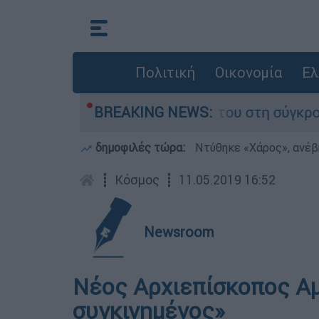
Πολιτική
Οικονομία
Ελ
έλη Δαμίγο που έχασε τη ζωή του στη σύγκρουσ
BREAKING NEWS:
δημοφιλές τώρα:
Ντύθηκε «Χάρος», ανέβ
┋
Κόσμος
┋
11.05.2019 16:52
Newsroom
Νέος Αρχιεπίσκοπος Αμ
συγκινημένος»