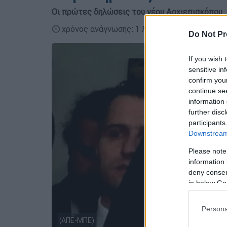
Οι πρώτες δηλώσεις του νέου Αρχιεπισκόπου
🕛 χρόνος ανάγνωσης: 1 λεπτό ┋
Do Not Pr
If you wish 
sensitive in
confirm you
continue se
information 
further disc
participants
Downstream 
Please note
information 
deny consent
in below Go
Persona
(ΑΠΕ-ΜΠΕ)