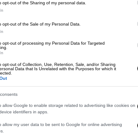
o opt-out of the Sharing of my personal data.
In
 το ΕΘΝΟΣ στη Google
o opt-out of the Sale of my Personal Data.
In
χιστότητά μου ως διάδοχο του
 μεταξύ άλλων ο Μητροπολίτης Προύσης
to opt-out of processing my Personal Data for Targeted
ing.
ριτή του ΣΚΑΪ.
In
α, διότι η
Μητέρα Εκκλησία
,
o opt-out of Collection, Use, Retention, Sale, and/or Sharing
ersonal Data that Is Unrelated with the Purposes for which it
σε να πληρώσει την
Αρχιεπισκοπή
lected.
ς οικειοθελούς παραιτήσεως του προκατόχου
Out
ου ως διάδοχο του
Αρχιεπισκόπου
consents
o allow Google to enable storage related to advertising like cookies on
ο νέος Αρχιεπίσκοπος Αμερικής. Είμαι πολύ
evice identifiers in apps.
 που ήρθα, που επέστρεψα μάλλον στην
γει από παιδί…» πρόσθεσε.
o allow my user data to be sent to Google for online advertising
s.
χη μας. Τον Πατριάρχη Βαρθολομαίο, ο