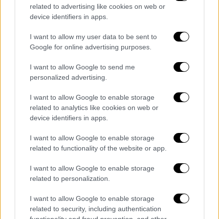
video
related to advertising like cookies on web or
device identifiers in apps.
I want to allow my user data to be sent to
Google for online advertising purposes.
«Μια ανάσα από τη στρατιωτική
I want to allow Google to send me
personalized advertising.
σύγκρουση»
I want to allow Google to enable storage
Υπενθυμίζεται πως σύμφωνα με τον
related to analytics like cookies on web or
Guardian
μετά το συγκεκριμένο περιστατικό,
device identifiers in apps.
η Βαρσοβία ανακοίνωσε ότι οι συμμαχικές
χώρες του ΝΑΤΟ έχουν υποβάλει
I want to allow Google to enable storage
related to functionality of the website or app.
συγκεκριμένες προτάσεις για την
ενίσχυση
της αεράμυνας της χώρας
. Η Μεγάλη
I want to allow Google to enable storage
Βρετανία εξετάζει το ενδεχόμενο να στείλει
related to personalization.
μαχητικά αεροσκάφη Typhoon, στο πλαίσιο
I want to allow Google to enable storage
μιας ενισχυμένης αποστολής εναέριας
related to security, including authentication
αστυνόμευσης, με στόχο την προστασία της