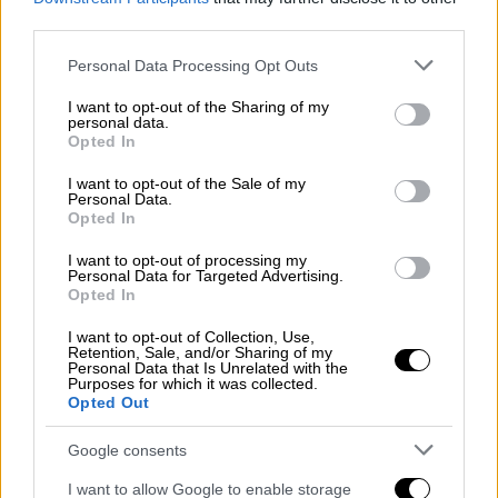
third parties.
Please note that this website/app uses one or more Google
Personal Data Processing Opt Outs
services and may gather and store information including but
Η εκτίμηση αυτή έρχεται σε πλήρη
not limited to your visit or usage behaviour. You may click to
I want to opt-out of the Sharing of my
αντιδιαστολή με τα όσα δήλωσε η
personal data.
grant or deny consent to Google and its third-party tags to
Opted In
κυβέρνηση της Ρωσίας, μέσω διαρροών,
use your data for below specified purposes in below Google
αφού δεν έχει υπάρχει προς το παρόν
consent section.
I want to opt-out of the Sale of my
Personal Data.
επίσημες δηλώσεις. Η Μόσχα επιμένει πως
Opted In
δεν υπήρξε πρότερος σχεδιασμός της
επίθεσης, και αποδίδουν τα όσα συνέβησαν
I want to opt-out of processing my
Personal Data for Targeted Advertising.
στη χρήση εξοπλισμού ηλεκτρονικού
Opted In
πολέμου.
I want to opt-out of Collection, Use,
Retention, Sale, and/or Sharing of my
Personal Data that Is Unrelated with the
Purposes for which it was collected.
Opted Out
Google consents
I want to allow Google to enable storage