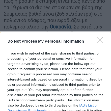
πως η βασική εκτίμηση είναι πως πέντε από
τα 19 ρωσικά drones στόχευαν σε βάση της
Συμμαχίας βαθιά μέσα (265 χιλιόμετρα) στο
πολωνικό έδαφος, που εφοδιάζει με
πολεμικό υλικό την
Ουκρανία
. Σε αυτά τα 5
drones συγκεντρώθηκε ο σχεδιασμός
αναχαίτησης από τα μαχητικά αεροσκάφη
Do Not Process My Personal Information
του ΝΑΤΟ. Μάλιστα, σύμφωνα με το
δημοσίευμα, τα drones καταρρίφθηκαν από
If you wish to opt-out of the sale, sharing to third parties, or
αεροσκάφη (F-35) της Ολλανδίας.
processing of your personal or sensitive information for
targeted advertising by us, please use the below opt-out
section to confirm your selection. Please note that after your
opt-out request is processed you may continue seeing
interest-based ads based on personal information utilized by
us or personal information disclosed to third parties prior to
your opt-out. You may separately opt-out of the further
disclosure of your personal information by third parties on the
video
IAB’s list of downstream participants. This information may
also be disclosed by us to third parties on the
IAB’s List of
Downstream Participants
that may further disclose it to other