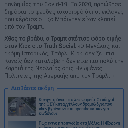
πανδημίας του Covid-19. Το 2020, προώθησε
δημόσια το ψευδές ισχυρισμό ότι οι εκλογές
που κέρδισε ο Τζο Μπάιντεν είχαν κλαπεί
από τον Τραμπ.
Χθες το βράδυ, ο Τραμπ απέτισε φόρο τιμής
στον Κιρκ στο Truth Social:
«Ο Μεγάλος, και
ακόμη Ιστορικός, Τσάρλι Κιρκ, δεν ζει πια.
Κανείς δεν κατάλαβε ή δεν είχε πιο πολύ την
Καρδιά της Νεολαίας στις Ηνωμένες
Πολιτείες της Αμερικής από τον Τσάρλι.»
Διαβάστε ακόμη
Κυνήγι χρόνου στα λεωφορεία: Οι οδηγοί
της ΟΣΥ καταγγέλλουν δρομολόγια που
«δεν βγαίνουν» και προειδοποιούν για
κινδύνους
Πώς έγινε η τραγωδία στα Μάλια: Η 40χρονη
πνίγηκε για να σώσει τη φίλη της