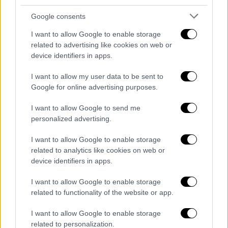
στοιχείων.
Google consents
Το FBI τόνισε ότι η επίθεση ήταν
απόλυτα
I want to allow Google to enable storage
στοχευμένη
εναντίον του Κερκ και δεν
related to advertising like cookies on web or
υπήρξε απειλή για άλλους. «Έχουμε την
device identifiers in apps.
εικόνα του και θα προχωρήσουμε με
ταχύτητα για να βρεθεί και να δοθούν
I want to allow my user data to be sent to
Google for online advertising purposes.
απαντήσεις για τα κίνητρά του», δήλωσε ο
Ρόμπερτ Κολς, διευκρινίζοντας ότι η τοπική
I want to allow Google to send me
κοινωνία δεν κινδυνεύει.
personalized advertising.
I want to allow Google to enable storage
related to analytics like cookies on web or
device identifiers in apps.
I want to allow Google to enable storage
related to functionality of the website or app.
video
I want to allow Google to enable storage
related to personalization.