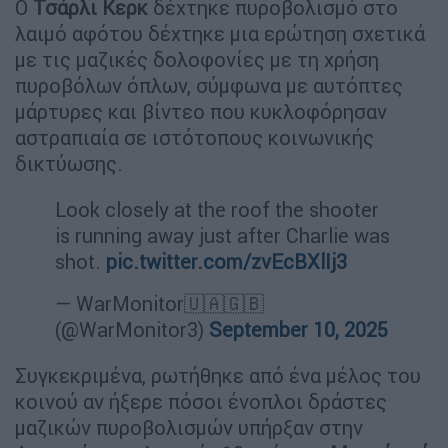
Ο
Τσάρλι Κερκ
δέχτηκε πυροβολισμό στο
λαιμό αφότου δέχτηκε μια ερώτηση σχετικά
με τις μαζικές δολοφονίες με τη χρήση
πυροβόλων όπλων, σύμφωνα με αυτόπτες
μάρτυρες και βίντεο που κυκλοφόρησαν
αστραπιαία σε ιστότοπους κοινωνικής
δικτύωσης.
Look closely at the roof the shooter
is running away just after Charlie was
shot.
pic.twitter.com/zvEcBXlIj3
— WarMonitor🇺🇦🇬🇧
(@WarMonitor3)
September 10, 2025
Συγκεκριμένα, ρωτήθηκε από ένα μέλος του
κοινού αν ήξερε πόσοι ένοπλοι δράστες
μαζικών πυροβολισμών υπήρξαν στην