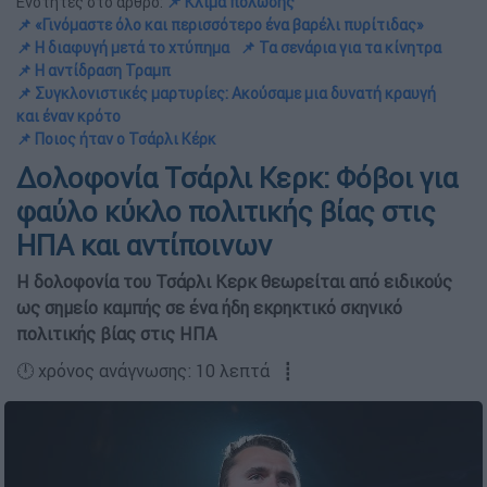
Ενότητες στο άρθρο:
📌 Κλίμα πόλωσης
📌 «Γινόμαστε όλο και περισσότερο ένα βαρέλι πυρίτιδας»
📌 Η διαφυγή μετά το χτύπημα
📌 Τα σενάρια για τα κίνητρα
📌 Η αντίδραση Τραμπ
📌 Συγκλονιστικές μαρτυρίες: Ακούσαμε μια δυνατή κραυγή
και έναν κρότο
📌 Ποιος ήταν ο Τσάρλι Κέρκ
Δολοφονία Τσάρλι Κερκ: Φόβοι για
φαύλο κύκλο πολιτικής βίας στις
ΗΠΑ και αντίποινων
Η δολοφονία του Τσάρλι Κερκ θεωρείται από ειδικούς
ως σημείο καμπής σε ένα ήδη εκρηκτικό σκηνικό
πολιτικής βίας στις ΗΠΑ
🕛 χρόνος ανάγνωσης: 10 λεπτά ┋