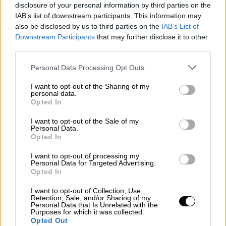
disclosure of your personal information by third parties on the
IAB’s list of downstream participants. This information may
also be disclosed by us to third parties on the
IAB’s List of
Downstream Participants
that may further disclose it to other
third parties.
Please note that this website/app uses one or more Google
Personal Data Processing Opt Outs
services and may gather and store information including but
not limited to your visit or usage behaviour. You may click to
I want to opt-out of the Sharing of my
personal data.
grant or deny consent to Google and its third-party tags to
Opted In
use your data for below specified purposes in below Google
Νωρίτερα, η Wall Street Journal μετέδωσε
consent section.
I want to opt-out of the Sale of my
ότι σε προκαταρκτική εσωτερική έρευνα
Personal Data.
εντοπίστηκαν σφαίρες με χαραγμένα
Opted In
συνθήματα
υπέρ των τρανσέξουαλ και της
I want to opt-out of processing my
αντιφασιστικής ιδεολογίας
. Ωστόσο,
Personal Data for Targeted Advertising.
Opted In
ανώτερος αξιωματούχος της αστυνομίας
υπογράμμισε πως η πληροφορία αυτή
δεν
I want to opt-out of Collection, Use,
Retention, Sale, and/or Sharing of my
έχει επαληθευτεί
και πιθανόν να βασίζεται
Personal Data that Is Unrelated with the
Purposes for which it was collected.
σε λανθασμένη ανάγνωση ή ερμηνεία
Opted Out