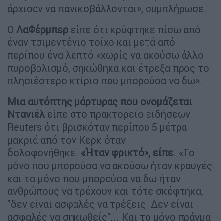
άρχισαν να πανικοβάλλονται», συμπλήρωσε.
Ο
ΛαΦέρμπερ
είπε ότι κρύφτηκε πίσω από
έναν τσιμεντένιο τοίχο και μετά από
περίπου ένα λεπτό «χωρίς να ακούσω άλλο
πυροβολισμό, σηκώθηκα και έτρεξα προς το
πλησιέστερο κτίριο που μπορούσα να δω».
Μια αυτόπτης μάρτυρας που ονομάζεται
Ντανιέλ
είπε στο πρακτορείο ειδήσεων
Reuters ότι βρισκόταν περίπου 5 μέτρα
μακριά από τον Κερκ όταν
δολοφονήθηκε.
«Ήταν φρικτό», είπε
. «Το
μόνο που μπορούσα να ακούσω ήταν κραυγές
και το μόνο που μπορούσα να δω ήταν
ανθρώπους να τρέχουν και τότε σκέφτηκα,
"δεν είναι ασφαλές να τρέξεις. Δεν είναι
ασφαλές να σηκωθείς"... Και το μόνο πράγμα