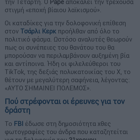
την Τετάρτη. Ο
Pape
αποκαλεί την τρέχουσα
στιγμή «εποχή βίαιου λαϊκισμού».
Οι καταδίκες για την δολοφονική επίθεση
στον
Τσάρλι Κερκ
προήλθαν από όλο το
πολιτικό φάσμα. Ωστόσο αναλυτές θεωρούν
πως οι συνέπειες του θανάτου του θα
μπορούσαν να περιλαμβάνουν αυξημένη βία
και αντίποινα. Ήδη οι φιλελεύθεροι του
TikTok, της δεξιάς πολυκατοικίας του Χ, το
θέτουν με μεγαλύτερη σαφήνεια, λέγοντας:
«ΑΥΤΟ ΣΗΜΑΙΝΕΙ ΠΟΛΕΜΟΣ».
Πού στρέφονται οι έρευνες για τον
δράστη
Το
FBI
έδωσε στη δημοσιότητα χθες
φωτογραφίες του άνδρα που καταζητείται
για τη δολοφονία του
31χρονου