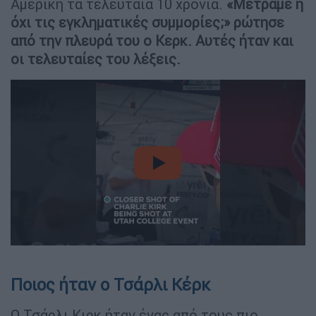
Αμερική τα τελευταία 10 χρόνια.
«Μετράμε ή
όχι τις εγκληματικές συμμορίες;» ρώτησε
από την πλευρά του ο Κερκ. Αυτές ήταν και
οι τελευταίες του λέξεις.
video
Ποιος ήταν ο Τσάρλι Κέρκ
Ο Τσάρλι Κιρκ ήταν ένας από τους πιο