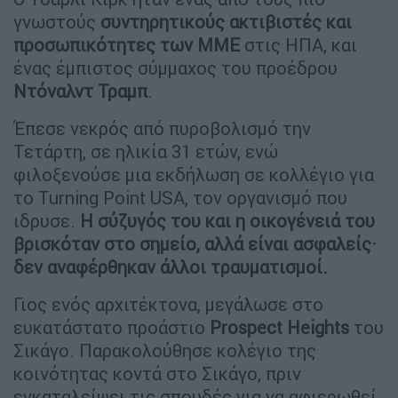
γνωστούς
συντηρητικούς ακτιβιστές και
προσωπικότητες των ΜΜΕ
στις ΗΠΑ, και
ένας έμπιστος σύμμαχος του προέδρου
Ντόναλντ
Τραμπ
.
Έπεσε νεκρός από πυροβολισμό την
Τετάρτη, σε ηλικία 31 ετών, ενώ
φιλοξενούσε μια εκδήλωση σε κολλέγιο για
το Turning Point USA, τον οργανισμό που
ιδρυσε.
Η σύζυγός του και η οικογένειά του
βρισκόταν στο σημείο, αλλά είναι ασφαλείς·
δεν αναφέρθηκαν άλλοι τραυματισμοί.
Γιος ενός αρχιτέκτονα, μεγάλωσε στο
ευκατάστατο προάστιο
Prospect Heights
του
Σικάγο. Παρακολούθησε κολέγιο της
κοινότητας κοντά στο Σικάγο, πριν
εγκαταλείψει τις σπουδές για να αφιερωθεί