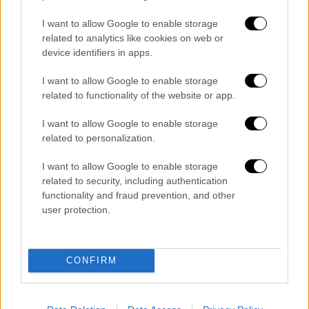
Την ίδια στιγμή, σε συναγερμό παραμένει
I want to allow Google to enable storage
related to analytics like cookies on web or
η
Πολωνία
, μετά την «
επίθεση
» που υπέστη.
device identifiers in apps.
Όπως κατήγγειλαν οι ένοπλες δυνάμεις της,
τα ραντάρ τους «έπιασαν»
πάνω από 10
I want to allow Google to enable storage
drones να παραβιάζουν τον εναέριο χώρο
related to functionality of the website or app.
της
-κατά τη διάρκεια
ρωσικής επιδρομής
I want to allow Google to enable storage
στην
Ουκρανία
. Μάλιστα, ο Πολωνός
related to personalization.
πρωθυπουργός είχε δηλώσει ότι «
πρέπει να
προετοιμαστούμε
για διάφορα σενάρια».
I want to allow Google to enable storage
related to security, including authentication
«Η κατάσταση είναι σοβαρή», λέει ο
functionality and fraud prevention, and other
user protection.
Τουσκ
Ο πρωθυπουργός της Πολωνίας
Ντόναλντ
CONFIRM
Τουσκ
έκανε λόγο για «
μεγάλης κλίμακας
πρόκληση
», μετά την αναχαίτιση πολλών
«ρωσικών drones» που εισήλθαν στον