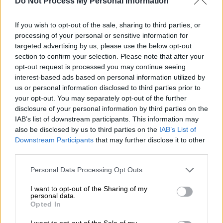
Do Not Process My Personal Information
τη θέση της κατά μήκος της ανατολικής
πτέρυγας της», δήλωσε ο Ρούτε σε
If you wish to opt-out of the sale, sharing to third parties, or
δημοσιογράφους στις
Βρυξέλλες
.
processing of your personal or sensitive information for
targeted advertising by us, please use the below opt-out
section to confirm your selection. Please note that after your
ΔΙΑΒΑΣΤΕ ΕΠΙΣΗΣ
opt-out request is processed you may continue seeing
interest-based ads based on personal information utilized by
Κόσμος
|
12.09.2025 18:45
us or personal information disclosed to third parties prior to
Ερντογάν: Η Κωνσταντινούπολη δεν
your opt-out. You may separately opt-out of the further
disclosure of your personal information by third parties on the
συγκρίνεται με καμία πόλη του
IAB’s list of downstream participants. This information may
κόσμου – «Να προστατεύσουμε την
also be disclosed by us to third parties on the
IAB’s List of
κληρονομιά του Πορθητή»
Downstream Participants
that may further disclose it to other
third parties.
Please note that this website/app uses one or more Google
Personal Data Processing Opt Outs
services and may gather and store information including but
Όπως είπε, το
ΝΑΤΟ
θα θέσει σε λειτουργία
not limited to your visit or usage behaviour. You may click to
I want to opt-out of the Sharing of my
personal data.
μια «ανατολική φρουρά» για να ενισχύσει την
grant or deny consent to Google and its third-party tags to
Opted In
use your data for below specified purposes in below Google
άμυνα της ανατολικής πτέρυγας της
consent section.
I want to opt-out of the Sale of my