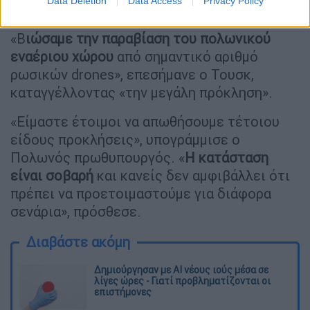
Data Deletion
Data Access
Privacy Policy
πολωνικό εναέριο χώρο.
«Β
ιώσαμε την παραβίαση του πολωνικού
εναέριου χώρου
από σημαντικό αριθμό
ρωσικών drones», επεσήμανε ο Τουσκ,
καταγγέλλοντας «την μεγάλη πρόκληση».
«Είμαστε έτοιμοι να απωθήσουμε τέτοιου
είδους προκλήσεις», υπογράμμισε ο
Πολωνός πρωθυπουργός. «
Η κατάσταση
είναι σοβαρή
και κανείς δεν αμφιβάλλει ότι
πρέπει να προετοιμαστούμε για διάφορα
σενάρια», πρόσθεσε.
Διαβάστε ακόμη
Δημιούργησαν με AI νέους ιούς μέσα σε
λίγες ώρες - Γιατί προβληματίζονται οι
επιστήμονες