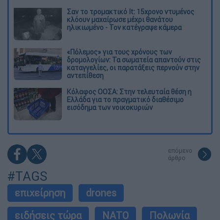
Σαν το τρομακτικό It: 15χρονο ντυμένος
κλόουν μαχαίρωσε μέχρι θανάτου
ηλικιωμένο - Τον κατέγραψε κάμερα
«Πόλεμος» για τους χρόνους των
δρομολογίων: Τα σωματεία απαντούν στις
καταγγελίες, οι παρατάξεις περνούν στην
αντεπίθεση
Κόλαφος ΟΟΣΑ: Στην τελευταία θέση η
Ελλάδα για το πραγματικό διαθέσιμο
εισόδημα των νοικοκυριών
επόμενο
άρθρο
#TAGS
επιχείρηση
drones
ειδήσεις τώρα
ΝΑΤΟ
Πολωνία