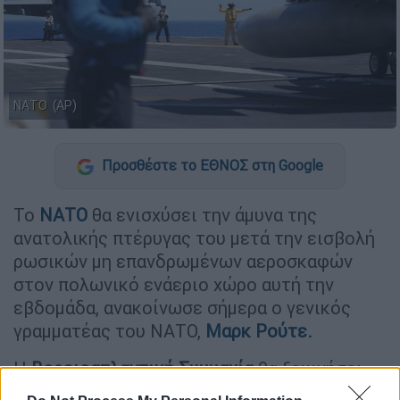
ΝΑΤΟ (AP)
Προσθέστε το ΕΘΝΟΣ στη Google
Το
ΝΑΤΟ
θα ενισχύσει την άμυνα της
ανατολικής πτέρυγας του μετά την εισβολή
ρωσικών μη επανδρωμένων αεροσκαφών
στον πολωνικό ενάεριο χώρο αυτή την
εβδομάδα, ανακοίνωσε σήμερα ο γενικός
γραμματέας του ΝΑΤΟ,
Μαρκ
Ρούτε
.
Η
Βορειοατλαντική Συμμαχία
θα ξεκινήσει
μια επιχείρηση για να «ενισχύσει περαιτέρω