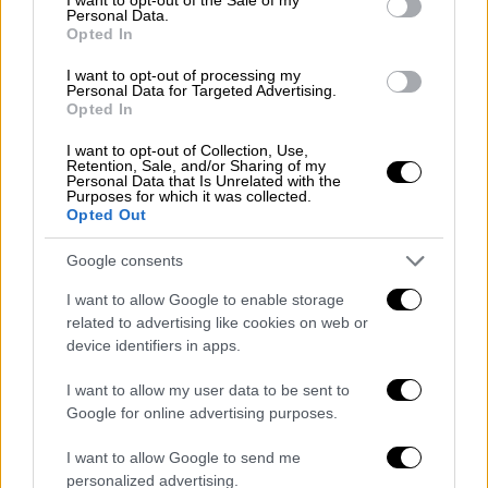
Ευρώπης, προσθέτοντας ότι η απερισκεψία
Personal Data.
της Ρωσίας στον αέρα αυξάνεται σε
Opted In
συχνότητα.
I want to opt-out of processing my
Personal Data for Targeted Advertising.
Είπε ότι η "ανατολική φρουρά" θα
Opted In
συγκροτηθεί με πολυάριθμα μέσα από
I want to opt-out of Collection, Use,
συμμάχους, συμπεριλαμβανομένης της
Retention, Sale, and/or Sharing of my
Personal Data that Is Unrelated with the
Δανίας, της Γαλλίας, του
Ηνωμένου
Purposes for which it was collected.
Opted Out
Βασιλείου
, της Γερμανίας και άλλων.
Google consents
WATCH LIVE: NATO's Rutte holds
news conference in wake of Russian
I want to allow Google to enable storage
drone incursion
related to advertising like cookies on web or
device identifiers in apps.
https://t.co/Z2aKwbIq1x
I want to allow my user data to be sent to
— PBS News (@NewsHour)
Google for online advertising purposes.
September 12, 2025
I want to allow Google to send me
Σε συναγερμό παραμένει η Πολωνία
personalized advertising.